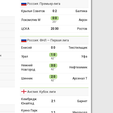
Россия: Премьер-лига
Крылья Советов
0:2
Балтика
0:0
Локомотив М
Акрон
20 ′
ЦСКА
20:30
Ростов
Россия: ФНЛ — Первая лига
Енисей
0:0
Текстильщик
1:0
н
Урал
Уфа
62 ′
Нижний
3:0
Нефтехимик
Новгород
62 ′
2:0
Шинник
Арсенал Т
62 ′
Англия: Кубок лиги
Кембридж
2:1
Барнет
Юнайтед
Куинз Парк
1:1
Миллуолл