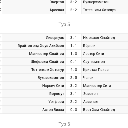
0
Эвертон
3 : 2
Вулверхэмптон
0
Арсенал
2 : 2
Тоттенхэм Хотспур
Тур 5
0
Ливерпуль
3 : 1
Ньюкасл Юнайтед
0
Брайтон энд Хоув Альбион
1 : 1
Бёрнли
0
Манчестер Юнайтед
1 : 0
Лестер Сити
0
Шеффилд Юнайтед
0 : 1
Саутгемптон
0
Тоттенхэм Хотспур
4 : 0
Кристал Пэлас
0
Вулверхэмптон
2 : 5
Челси
0
Норвич Сити
3 : 2
Манчестер Сити
0
Борнмут
3 : 1
Эвертон
0
Уотфорд
2 : 2
Арсенал
0
Астон Вилла
0 : 0
Вест Хэм Юнайтед
Тур 6