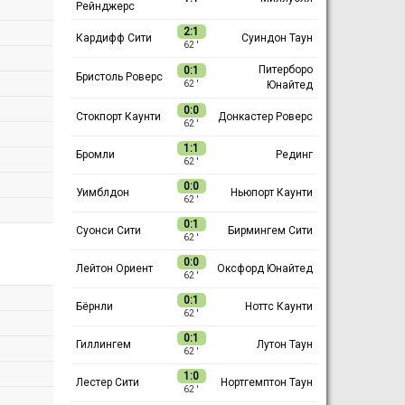
Рейнджерс
2:1
Кардифф Сити
Суиндон Таун
62 ′
Питерборо
0:1
Бристоль Роверс
Юнайтед
62 ′
0:0
Стокпорт Каунти
Донкастер Роверс
62 ′
1:1
Бромли
Рединг
62 ′
0:0
Уимблдон
Ньюпорт Каунти
62 ′
0:1
Суонси Сити
Бирмингем Сити
62 ′
0:0
Лейтон Ориент
Оксфорд Юнайтед
62 ′
0:1
Бёрнли
Ноттс Каунти
62 ′
0:1
Гиллингем
Лутон Таун
62 ′
1:0
Лестер Сити
Нортгемптон Таун
62 ′