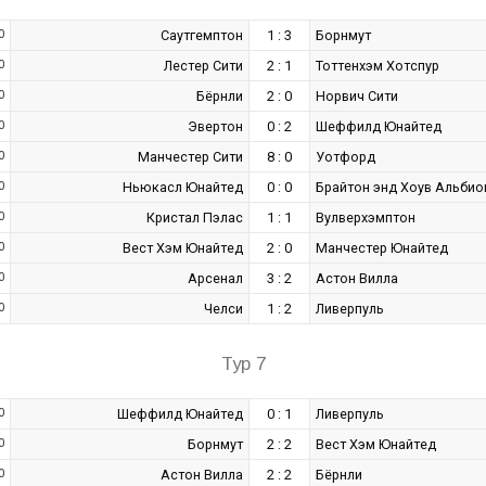
0
Саутгемптон
1 : 3
Борнмут
0
Лестер Сити
2 : 1
Тоттенхэм Хотспур
0
Бёрнли
2 : 0
Норвич Сити
0
Эвертон
0 : 2
Шеффилд Юнайтед
0
Манчестер Сити
8 : 0
Уотфорд
0
Ньюкасл Юнайтед
0 : 0
Брайтон энд Хоув Альбио
0
Кристал Пэлас
1 : 1
Вулверхэмптон
0
Вест Хэм Юнайтед
2 : 0
Манчестер Юнайтед
0
Арсенал
3 : 2
Астон Вилла
0
Челси
1 : 2
Ливерпуль
Тур 7
0
Шеффилд Юнайтед
0 : 1
Ливерпуль
0
Борнмут
2 : 2
Вест Хэм Юнайтед
0
Астон Вилла
2 : 2
Бёрнли