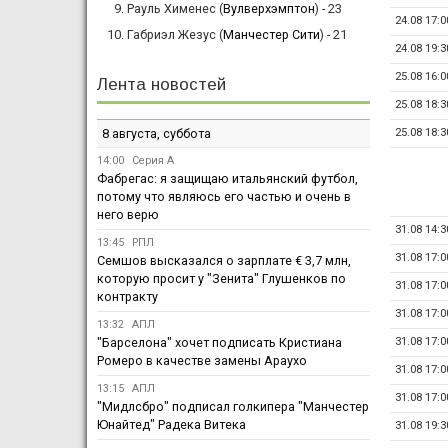
Рауль Хименес (
Вулверхэмптон
) - 23
24.08 17:0
Габриэл Жезус (
Манчестер Сити
) - 21
24.08 19:3
25.08 16:0
Лента новостей
25.08 18:3
8 августа, суббота
25.08 18:3
14:00
Серия А
Фабрегас: я защищаю итальянский футбол,
потому что являюсь его частью и очень в
него верю
31.08 14:3
13:45
РПЛ
31.08 17:0
Семшов высказался о зарплате € 3,7 млн,
которую просит у "Зенита" Глушенков по
31.08 17:0
контракту
31.08 17:0
13:32
АПЛ
"Барселона" хочет подписать Кристиана
31.08 17:0
Ромеро в качестве замены Араухо
31.08 17:0
13:15
АПЛ
31.08 17:0
"Мидлсбро" подписал голкипера "Манчестер
Юнайтед" Радека Витека
31.08 19:3