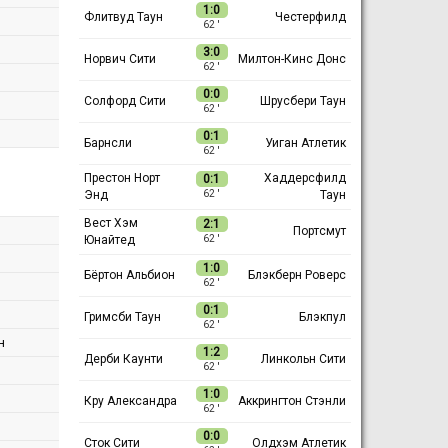
1:0
Флитвуд Таун
Честерфилд
62 ′
3:0
Норвич Сити
Милтон-Кинс Донс
62 ′
0:0
Солфорд Сити
Шрусбери Таун
62 ′
0:1
Барнсли
Уиган Атлетик
62 ′
Престон Норт
Хаддерсфилд
0:1
Энд
Таун
62 ′
Вест Хэм
2:1
Портсмут
Юнайтед
62 ′
1:0
Бёртон Альбион
Блэкберн Роверс
62 ′
0:1
Гримсби Таун
Блэкпул
62 ′
н
1:2
Дерби Каунти
Линкольн Сити
62 ′
1:0
Кру Александра
Аккрингтон Стэнли
62 ′
0:0
Сток Сити
Олдхэм Атлетик