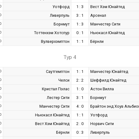
0
Уотфорд
1 : 3
Вест Хэм Юнайтед
0
Ливерпуль
3 : 1
Арсенал
0
Борнмут
1 : 3
Манчестер Сити
0
Тоттенхэм Хотспур
0 : 1
Ньюкасл Юнайтед
0
Вулверхэмптон
1 : 1
Бёрнли
Тур 4
0
Саутгемптон
1 : 1
Манчестер Юнайтед
0
Челси
2 : 2
Шеффилд Юнайтед
0
Кристал Пэлас
1 : 0
Астон Вилла
0
Лестер Сити
3 : 1
Борнмут
0
Манчестер Сити
4 : 0
Брайтон энд Хоув Альбио
0
Ньюкасл Юнайтед
1 : 1
Уотфорд
0
Вест Хэм Юнайтед
2 : 0
Норвич Сити
0
Бёрнли
0 : 3
Ливерпуль