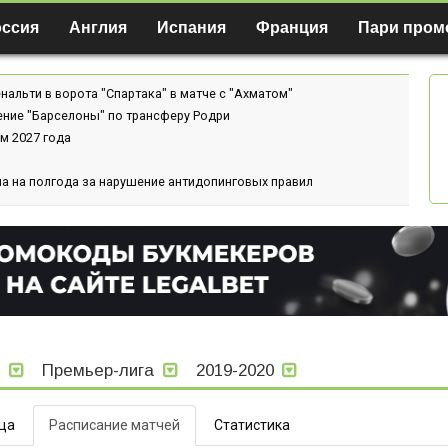
оссия
Англия
Испания
Франция
Пари пром
нальти в ворота "Спартака" в матче с "Ахматом"
ение "Барселоны" по трансферу Родри
м 2027 года
а на полгода за нарушение антидопинговых правил
я
Премьер-лига
2019-2020
ца
Расписание матчей
Статистика