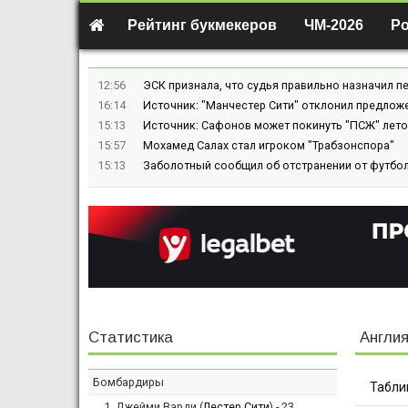
Рейтинг букмекеров
ЧМ-2026
Р
12:56
ЭСК признала, что судья правильно назначил пе
16:14
Источник: "Манчестер Сити" отклонил предлож
15:13
Источник: Сафонов может покинуть "ПСЖ" лето
15:57
Мохамед Салах стал игроком "Трабзонспора"
15:13
Заболотный сообщил об отстранении от футбол
Статистика
Англи
Бомбардиры
Табли
Джейми Варди (
Лестер Сити
) - 23