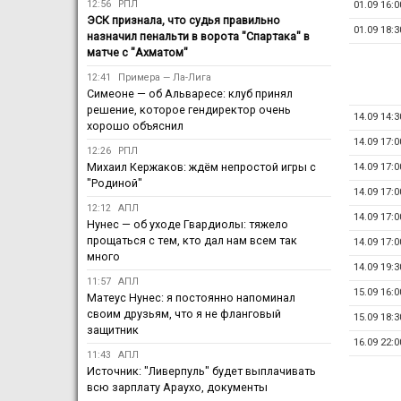
12:56
РПЛ
01.09 16:0
ЭСК признала, что судья правильно
01.09 18:3
назначил пенальти в ворота "Спартака" в
матче с "Ахматом"
12:41
Примера — Ла-Лига
Симеоне — об Альваресе: клуб принял
решение, которое гендиректор очень
14.09 14:3
хорошо объяснил
14.09 17:0
12:26
РПЛ
Михаил Кержаков: ждём непростой игры с
14.09 17:0
"Родиной"
14.09 17:0
12:12
АПЛ
14.09 17:0
Нунес — об уходе Гвардиолы: тяжело
прощаться с тем, кто дал нам всем так
14.09 17:0
много
14.09 19:3
11:57
АПЛ
15.09 16:0
Матеус Нунес: я постоянно напоминал
своим друзьям, что я не фланговый
15.09 18:3
защитник
16.09 22:0
11:43
АПЛ
Источник: "Ливерпуль" будет выплачивать
всю зарплату Араухо, документы