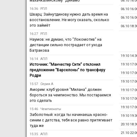
махачкалинскому "Динамо"
06.10 16:0
16:36
РПЛ
06.10 16:0
Шварц: Зайнутдинову нужно дать время на
06.10 16:0
восстановление. Не могу сказать, сколько
это займёт
06.10 18:3
16:27
РПЛ
Наумов: не думаю, что "Локомотив" на
дистанции сильно пострадает от ухода
Батракова
19.10 14:3
16:14
АПЛ
Источник: "Манчестер Сити" отклонил
19.10 17:0
предложение "Барселоны" по трансферу
19.10 17:0
Родри
19.10 17:0
15:57
Серия А
Аморим: клуб уровня "Милана" должен
19.10 17:0
бороться за чемпионство. Мы постараемся
19.10 17:0
это сделать
19.10 17:0
15:46
Чемпионаты
Заболотный: когда ты начинаешь красно-
19.10 19:3
синим с детства, тебя все равно притягивает
20.10 18:3
туда же
21.10 22:0
15:35
АПЛ