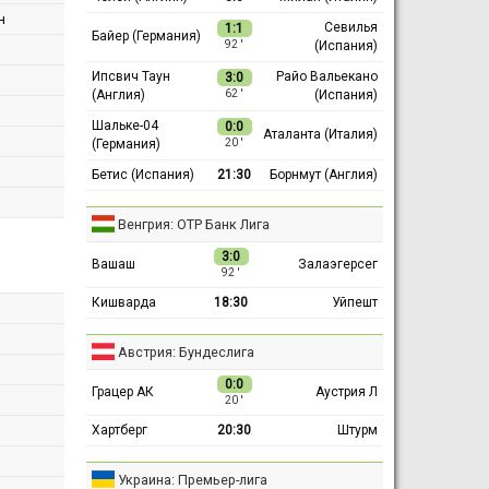
н
Севилья
1:1
Байер (Германия)
(Испания)
92 ′
Ипсвич Таун
Райо Вальекано
3:0
(Англия)
(Испания)
62 ′
Шальке-04
0:0
Аталанта (Италия)
(Германия)
20 ′
Бетис (Испания)
21:30
Борнмут (Англия)
Венгрия: ОТР Банк Лига
3:0
Вашаш
Залаэгерсег
92 ′
Кишварда
18:30
Уйпешт
Австрия: Бундеслига
0:0
Грацер АК
Аустрия Л
20 ′
Хартберг
20:30
Штурм
Украина: Премьер-лига