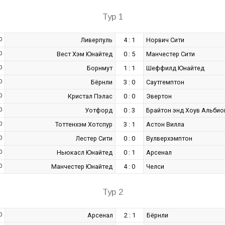
Тур 1
0
Ливерпуль
4 : 1
Норвич Сити
0
Вест Хэм Юнайтед
0 : 5
Манчестер Сити
0
Борнмут
1 : 1
Шеффилд Юнайтед
0
Бёрнли
3 : 0
Саутгемптон
0
Кристал Пэлас
0 : 0
Эвертон
0
Уотфорд
0 : 3
Брайтон энд Хоув Альбио
0
Тоттенхэм Хотспур
3 : 1
Астон Вилла
0
Лестер Сити
0 : 0
Вулверхэмптон
0
Ньюкасл Юнайтед
0 : 1
Арсенал
0
Манчестер Юнайтед
4 : 0
Челси
Тур 2
0
Арсенал
2 : 1
Бёрнли