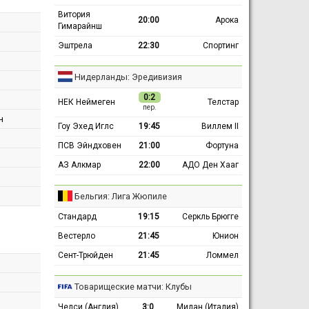
Витория
20:00
Арока
Гимарайнш
Эштрела
22:30
Спортинг
Нидерланды: Эредивизия
0:2
НЕК Неймеген
Телстар
пер.
н
Гоу Эхед Иглс
19:45
Виллем II
ПСВ Эйндховен
21:00
Фортуна
АЗ Алкмар
22:00
АДО Ден Хааг
Бельгия: Лига Жюпиле
Стандард
19:15
Серкль Брюгге
Вестерло
21:45
Юнион
Сент-Трюйден
21:45
Ломмел
Товарищеские матчи: Клубы
Челси (Англия)
3:0
Милан (Италия)