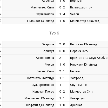
0
Арсенал
1 : 0
Борнмут
0
Манчестер Сити
0 : 2
Вулверхэмптон
0
Саутгемптон
1 : 4
Челси
0
Ньюкасл Юнайтед
1 : 0
Манчестер Юнайтед
Тур 9
0
Эвертон
2 : 0
Вест Хэм Юнайтед
0
Борнмут
0 : 0
Норвич Сити
0
Астон Вилла
2 : 1
Брайтон энд Хоув Альбио
0
Челси
1 : 0
Ньюкасл Юнайтед
0
Лестер Сити
2 : 1
Бёрнли
0
Тоттенхэм Хотспур
1 : 1
Уотфорд
0
Вулверхэмптон
1 : 1
Саутгемптон
0
Кристал Пэлас
0 : 2
Манчестер Сити
0
Манчестер Юнайтед
1 : 1
Ливерпуль
0
Шеффилд Юнайтед
1 : 0
Арсенал