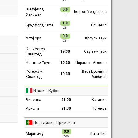
62 ′
Шеффилд
0:0
Болтон Уондерерс
Уэнсдей
62 ′
1:0
Брэдфорд Сити
Рочдейл
62 ′
0:0
Уотфорд
Кроули Таун
62 ′
Колчестер
19:30
Саутгемптон
Юнайтед
Челтнем Таун
19:30
Чарльтон Атлетик
Ротерхэм
Вест Бромвич
19:30
Юнайтед
Альбион
Италия: Кубок
Виченца
21:00
Катания
Асколи
21:30
Потенца
Португалия: Примейра
0:0
Маритиму
Каза Пия
пер.