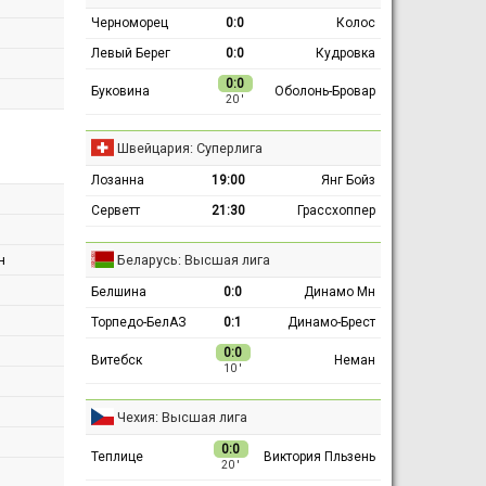
Черноморец
0:0
Колос
Левый Берег
0:0
Кудровка
0:0
Буковина
Оболонь-Бровар
20 ′
Швейцария: Суперлига
Лозанна
19:00
Янг Бойз
Серветт
21:30
Грассхоппер
Беларусь: Высшая лига
н
Белшина
0:0
Динамо Мн
Торпедо-БелАЗ
0:1
Динамо-Брест
0:0
Витебск
Неман
10 ′
Чехия: Высшая лига
0:0
Теплице
Виктория Пльзень
20 ′