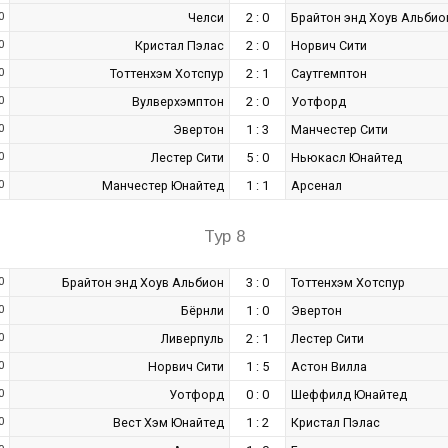
0
Челси
2 : 0
Брайтон энд Хоув Альбио
0
Кристал Пэлас
2 : 0
Норвич Сити
0
Тоттенхэм Хотспур
2 : 1
Саутгемптон
0
Вулверхэмптон
2 : 0
Уотфорд
0
Эвертон
1 : 3
Манчестер Сити
0
Лестер Сити
5 : 0
Ньюкасл Юнайтед
0
Манчестер Юнайтед
1 : 1
Арсенал
Тур 8
0
Брайтон энд Хоув Альбион
3 : 0
Тоттенхэм Хотспур
0
Бёрнли
1 : 0
Эвертон
0
Ливерпуль
2 : 1
Лестер Сити
0
Норвич Сити
1 : 5
Астон Вилла
0
Уотфорд
0 : 0
Шеффилд Юнайтед
0
Вест Хэм Юнайтед
1 : 2
Кристал Пэлас