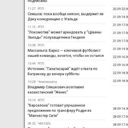
подписаны
11:27
РПЛ
20.09 22:0
Семшов: пока вообще неясно, выдержит ли
21.09 14:3
Даку конкуренцию с Угальде
21.09 17:0
11:13
РПЛ
"Локомотив" может арендовать у "Црвены
21.09 17:0
Звезды" полузащитника Генделя
21.09 17:0
10:58
РПЛ
21.09 19:3
Массалыга: Барко — ключевой футболист
нашей команды, хочется, чтобы он остался
22.09 16:0
10:44
РПЛ
22.09 16:0
Источник: "Галатасарай" ждёт ответа по
22.09 18:3
Батракову до вечера субботы
22.09 18:3
10:28
Чемпионаты
Владимир Слишкович возглавил
казахстанский "Женис"
10:14
АПЛ
"Барселона" готовит улучшенное
28.09 14:3
предложение по трансферу Родри из
"Манчестер Сити"
28.09 17:0
09:55
ЧМ-2026
28.09 17:0