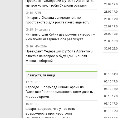
Президент Федерации футбола Аргентины:
28.09 17:0
мы все хотим, чтобы Скалони остался
28.09 17:0
09:38
АПЛ
Чичарито: Холанд великолепен, но
28.09 17:0
пространство для роста у него ещё есть
28.09 17:0
09:25
Бундеслига
28.09 19:3
Чичарито: дай Кейну два момента у ворот —
и он почти наверняка оба реализует
29.09 18:3
09:10
ЧМ-2026
30.09 22:0
Президент Федерации футбола Аргентины
ответил на вопрос о будущем Лионеля
Месси в сборной
05.10 14:3
7 августа, пятница
05.10 17:0
17:03
РПЛ
Карседо — об уходе Ливая Гарсии из
05.10 17:0
"Спартака": нет возможности всем давать
игровое время
05.10 17:0
05.10 17:0
16:49
РПЛ
Шварц: здорово, что у нас есть
05.10 19:3
возможность противостоять