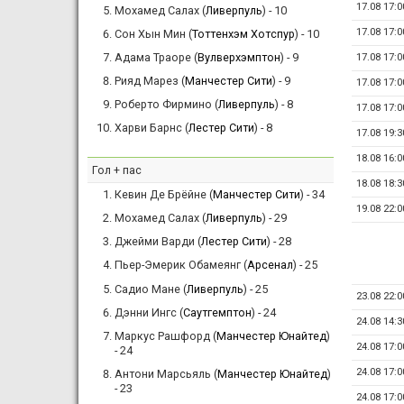
17.08 17:0
Мохамед Салах (
Ливерпуль
) - 10
17.08 17:0
Сон Хын Мин (
Тоттенхэм Хотспур
) - 10
Адама Траоре (
Вулверхэмптон
) - 9
17.08 17:0
Рияд Марез (
Манчестер Сити
) - 9
17.08 17:0
Роберто Фирмино (
Ливерпуль
) - 8
17.08 17:0
Харви Барнс (
Лестер Сити
) - 8
17.08 19:3
18.08 16:0
Гол + пас
18.08 18:3
Кевин Де Брёйне (
Манчестер Сити
) - 34
19.08 22:0
Мохамед Салах (
Ливерпуль
) - 29
Джейми Варди (
Лестер Сити
) - 28
Пьер-Эмерик Обамеянг (
Арсенал
) - 25
Садио Мане (
Ливерпуль
) - 25
23.08 22:0
Дэнни Ингс (
Саутгемптон
) - 24
24.08 14:3
Маркус Рашфорд (
Манчестер Юнайтед
)
24.08 17:0
- 24
24.08 17:0
Антони Марсьяль (
Манчестер Юнайтед
)
- 23
24.08 17:0