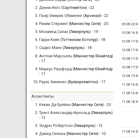
Дэнни Ингс (
Саутгемптон
) - 22
Пьер-Эмерик Обамеянг (
Арсенал
) - 22
Рахим Стерлинг (
Манчестер Сити
) - 20
09.08 22:0
Мохамед Салах (
Ливерпуль
) - 19
10.08 14:3
Гарри Кейн (
Тоттенхэм Хотспур
) - 18
10.08 17:0
Садио Мане (
Ливерпуль
) - 18
10.08 17:0
Антони Марсьяль (
Манчестер Юнайтед
)
10.08 17:0
- 17
10.08 17:0
Маркус Рашфорд (
Манчестер Юнайтед
)
- 17
10.08 19:3
Рауль Хименес (
Вулверхэмптон
) - 17
11.08 16:0
11.08 16:0
Ассистенты
11.08 18:3
Кевин Де Брёйне (
Манчестер Сити
) - 20
Трент Александер-Арнольд (
Ливерпуль
)
- 13
Эндрю Робертсон (
Ливерпуль
) - 12
17.08 14:3
Давид Сильва (
Манчестер Сити
) - 10