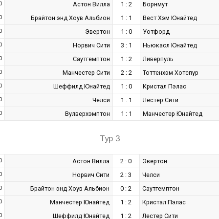
0
Астон Вилла
1 : 2
Борнмут
0
Брайтон энд Хоув Альбион
1 : 1
Вест Хэм Юнайтед
0
Эвертон
1 : 0
Уотфорд
0
Норвич Сити
3 : 1
Ньюкасл Юнайтед
0
Саутгемптон
1 : 2
Ливерпуль
0
Манчестер Сити
2 : 2
Тоттенхэм Хотспур
0
Шеффилд Юнайтед
1 : 0
Кристал Пэлас
0
Челси
1 : 1
Лестер Сити
0
Вулверхэмптон
1 : 1
Манчестер Юнайтед
Тур 3
0
Астон Вилла
2 : 0
Эвертон
0
Норвич Сити
2 : 3
Челси
0
Брайтон энд Хоув Альбион
0 : 2
Саутгемптон
0
Манчестер Юнайтед
1 : 2
Кристал Пэлас
0
Шеффилд Юнайтед
1 : 2
Лестер Сити