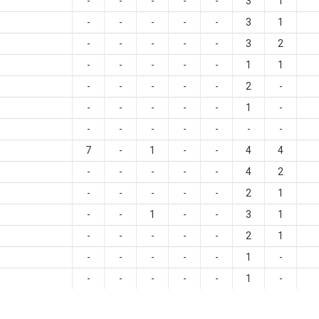
-
-
-
-
-
3
1
-
-
-
-
-
3
1
-
-
-
-
-
3
2
-
-
-
-
-
1
1
-
-
-
-
-
2
-
-
-
-
-
-
1
-
-
-
-
-
-
-
-
7
-
1
-
-
4
4
-
-
-
-
-
4
2
-
-
-
-
-
2
1
-
-
1
-
-
3
1
-
-
-
-
-
2
1
-
-
-
-
-
1
-
-
-
-
-
-
1
-