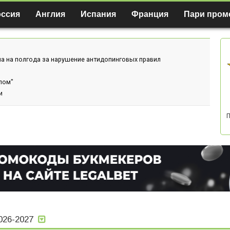
оссия
Англия
Испания
Франция
Пари пром
а на полгода за нарушение антидопинговых правил
лом"
и
П
026-2027