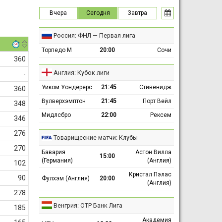
Вчера
Сегодня
Завтра
Россия: ФНЛ — Первая лига
Торпедо М
20:00
Сочи
360
Англия: Кубок лиги
-
Уиком Уондерерс
21:45
Стивенидж
360
Вулверхэмптон
21:45
Порт Вейл
348
Мидлсбро
22:00
Рексем
346
276
Товарищеские матчи: Клубы
270
Бавария
Астон Вилла
15:00
(Германия)
(Англия)
102
Кристал Пэлас
90
Фулхэм (Англия)
20:00
(Англия)
278
Венгрия: ОТР Банк Лига
185
Академия