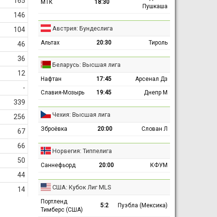
165
МТК
18:30
Пушкаша
146
Австрия: Бундеслига
104
Альтах
20:30
Тироль
46
36
Беларусь: Высшая лига
12
Нафтан
17:45
Арсенал Дз
-
Славия-Мозырь
19:45
Днепр М
339
Чехия: Высшая лига
256
Зброёвка
20:00
Слован Л
67
66
Норвегия: Типпелига
50
Саннефьорд
20:00
КФУМ
44
США: Кубок Лиг MLS
14
Портленд
5:2
Пуэбла (Мексика)
Тимберс (США)