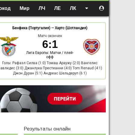
окод
Мир
ЛЧ
ЛЕ
ЛК
Бенфика (Португалия)
—
Хартс (Шотландия)
Матч окончен
6
:
1
Лига Европы: Матчи / плей-
офф
Голы: Рафаэл Силва (1:0) Томаш Араужу (2:0) Вангелис
авлидис (3:0) Джанлука Престианни (4:0) Tom Renaud (4:1)
Джон Дуран (5:1) Андреас Шельдеруп (6:1)
Результаты онлайн