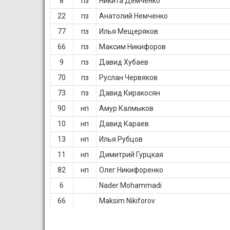
8
пз
Никита Демченко
22
пз
Анатолий Немченко
77
пз
Илья Мещеряков
66
пз
Максим Никифоров
9
пз
Давид Хубаев
70
пз
Руслан Червяков
73
пз
Давид Киракосян
90
нп
Амур Калмыков
10
нп
Давид Караев
13
нп
Илья Рубцов
11
нп
Димитрий Гурцкая
82
нп
Олег Никифоренко
6
Nader Mohammadi
66
Maksim Nikiforov