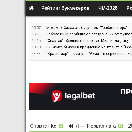
Рейтинг букмекеров
ЧМ-2026
Р
15:57
Мохамед Салах стал игроком "Трабзонспора"
15:13
Заболотный сообщил об отстранении от футбол
12:15
"Спартак" объявил о переходе Мирлинда Даку
10:10
Винисиус близок к продлению контракта с "Реа
23:33
"Краснодар" переиграл "Ахмат" в серии пенальт
Спартак Кс
ФНЛ — Первая лига
2