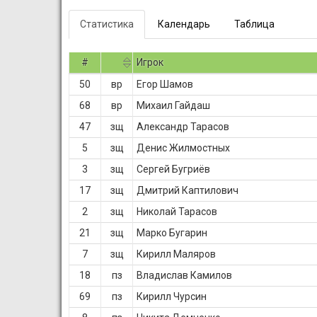
Статистика
Календарь
Таблица
#
Игрок
50
вр
Егор Шамов
68
вр
Михаил Гайдаш
47
зщ
Александр Тарасов
5
зщ
Денис Жилмостных
3
зщ
Сергей Бугриёв
17
зщ
Дмитрий Каптилович
2
зщ
Николай Тарасов
21
зщ
Марко Бугарин
7
зщ
Кирилл Маляров
18
пз
Владислав Камилов
69
пз
Кирилл Чурсин