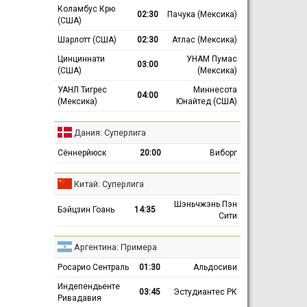
Коламбус Крю
02:30
Пачука (Мексика)
(США)
Шарлотт (США)
02:30
Атлас (Мексика)
Цинциннати
УНАМ Пумас
03:00
(США)
(Мексика)
УАНЛ Тигрес
Миннесота
04:00
(Мексика)
Юнайтед (США)
Дания: Суперлига
Сённерйюск
20:00
Виборг
Китай: Суперлига
Шэньчжэнь Пэн
Бэйцзин Гоань
14:35
Сити
Аргентина: Примера
Росарио Сентраль
01:30
Альдосиви
Индепендьенте
03:45
Эстудиантес РК
Ривадавия