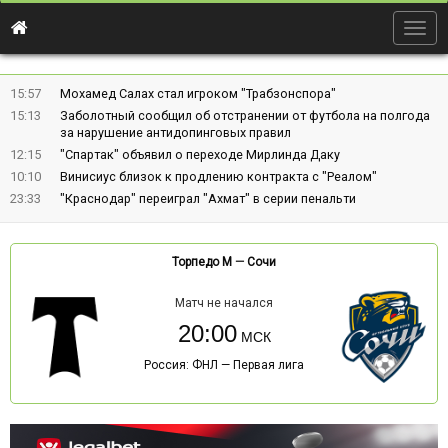
Togg
navig
15:57
Мохамед Салах стал игроком "Трабзонспора"
15:13
Заболотный сообщил об отстранении от футбола на полгода
за нарушение антидопинговых правил
12:15
"Спартак" объявил о переходе Мирлинда Даку
10:10
Винисиус близок к продлению контракта с "Реалом"
23:33
"Краснодар" переиграл "Ахмат" в серии пенальти
Торпедо М
—
Сочи
Матч не начался
20:00
Россия: ФНЛ — Первая лига