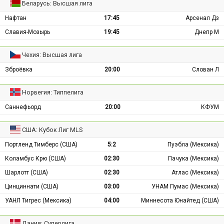
Беларусь: Высшая лига
Нафтан
17:45
Арсенал Дз
Славия-Мозырь
19:45
Днепр М
Чехия: Высшая лига
Зброёвка
20:00
Слован Л
Норвегия: Типпелига
Саннефьорд
20:00
КФУМ
США: Кубок Лиг MLS
Портленд Тимберс (США)
5:2
Пуэбла (Мексика)
Коламбус Крю (США)
02:30
Пачука (Мексика)
Шарлотт (США)
02:30
Атлас (Мексика)
Цинциннати (США)
03:00
УНАМ Пумас (Мексика)
УАНЛ Тигрес (Мексика)
04:00
Миннесота Юнайтед (США)
Дания: Суперлига