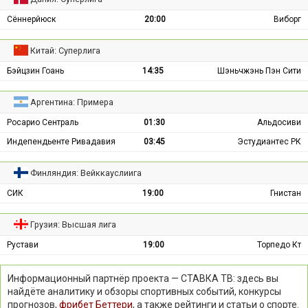
Сённерйюск
20:00
Виборг
Китай: Суперлига
Бэйцзин Гоань
14:35
Шэньчжэнь Пэн Сити
Аргентина: Примера
Росарио Сентраль
01:30
Альдосиви
Индепендьенте Ривадавия
03:45
Эстудиантес РК
Финляндия: Вейккауслиига
СИК
19:00
Гнистан
Грузия: Высшая лига
Рустави
19:00
Торпедо Кт
Информационный партнёр проекта — СТАВКА ТВ: здесь вы
найдёте аналитику и обзоры спортивных событий, конкурсы
прогнозов,
фрибет Беттери
, а также рейтинги и статьи о спорте.