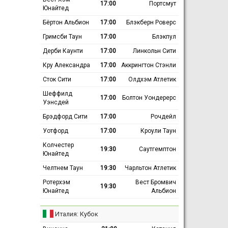
17:00
Портсмут
Юнайтед
Бёртон Альбион
17:00
Блэкберн Роверс
Гримсби Таун
17:00
Блэкпул
Дерби Каунти
17:00
Линкольн Сити
Кру Александра
17:00
Аккрингтон Стэнли
Сток Сити
17:00
Олдхэм Атлетик
Шеффилд
17:00
Болтон Уондерерс
Уэнсдей
Брэдфорд Сити
17:00
Рочдейл
Уотфорд
17:00
Кроули Таун
Колчестер
19:30
Саутгемптон
Юнайтед
Челтнем Таун
19:30
Чарльтон Атлетик
Ротерхэм
Вест Бромвич
19:30
Юнайтед
Альбион
Италия: Кубок