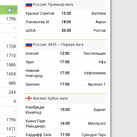
Россия: Премьер-лига
Крылья Советов
15:30
Балтика
1796
Локомотив М
18:00
Акрон
-
ЦСКА
20:30
Ростов
-
Россия: ФНЛ — Первая лига
1728
Енисей
12:00
Текстильщик
1710
Урал
17:00
Уфа
1486
Нижний
17:00
Нефтехимик
1404
Новгород
486
Шинник
17:00
Арсенал Т
244
Англия: Кубок лиги
4
Кембридж
15:00
Барнет
-
Юнайтед
1796
Куинз Парк
16:00
Миллуолл
Рейнджерс
1471
Кардифф Сити
17:00
Суиндон Таун