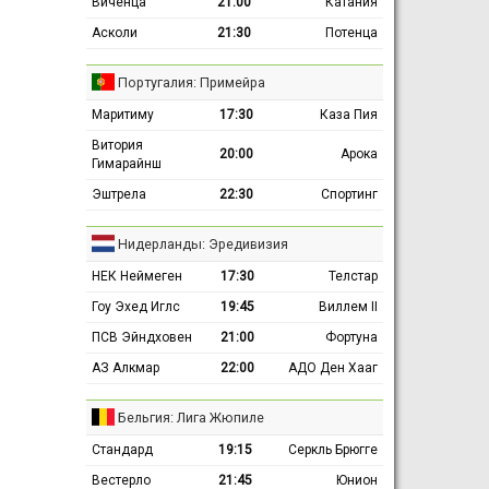
Виченца
21:00
Катания
Асколи
21:30
Потенца
Португалия: Примейра
Маритиму
17:30
Каза Пия
Витория
20:00
Арока
Гимарайнш
Эштрела
22:30
Спортинг
Нидерланды: Эредивизия
НЕК Неймеген
17:30
Телстар
Гоу Эхед Иглс
19:45
Виллем II
ПСВ Эйндховен
21:00
Фортуна
АЗ Алкмар
22:00
АДО Ден Хааг
Бельгия: Лига Жюпиле
Стандард
19:15
Серкль Брюгге
Вестерло
21:45
Юнион