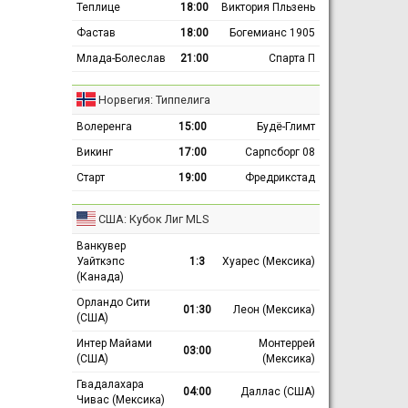
Теплице
18:00
Виктория Пльзень
Фастав
18:00
Богемианс 1905
Млада-Болеслав
21:00
Спарта П
Норвегия: Типпелига
Волеренга
15:00
Будё-Глимт
Викинг
17:00
Сарпсборг 08
Старт
19:00
Фредрикстад
США: Кубок Лиг MLS
Ванкувер
Уайткэпс
1:3
Хуарес (Мексика)
(Канада)
Орландо Сити
01:30
Леон (Мексика)
(США)
Интер Майами
Монтеррей
03:00
(США)
(Мексика)
Гвадалахара
04:00
Даллас (США)
Чивас (Мексика)