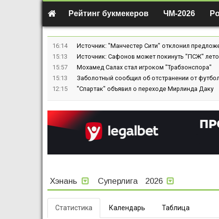
Рейтинг букмекеров
ЧМ-2026
Р
16:14
Источник: "Манчестер Сити" отклонил предлож
15:13
Источник: Сафонов может покинуть "ПСЖ" лето
15:57
Мохамед Салах стал игроком "Трабзонспора"
15:13
Заболотный сообщил об отстранении от футбол
12:15
"Спартак" объявил о переходе Мирлинда Даку
Хэнань
Суперлига
2026
Статистика
Календарь
Таблица