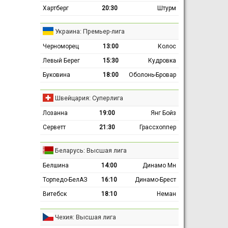
Хартберг
20:30
Штурм
Украина: Премьер-лига
Черноморец
13:00
Колос
Левый Берег
15:30
Кудровка
Буковина
18:00
Оболонь-Бровар
Швейцария: Суперлига
Лозанна
19:00
Янг Бойз
Серветт
21:30
Грассхоппер
Беларусь: Высшая лига
Белшина
14:00
Динамо Мн
Торпедо-БелАЗ
16:10
Динамо-Брест
Витебск
18:10
Неман
Чехия: Высшая лига