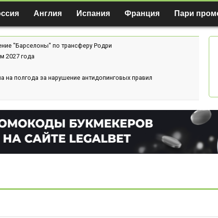
оссия
Англия
Испания
Франция
Пари пром
ение "Барселоны" по трансферу Родри
м 2027 года
а на полгода за нарушение антидопинговых правил