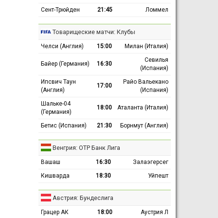
Сент-Трюйден
21:45
Ломмел
Товарищеские матчи: Клубы
Челси (Англия)
15:00
Милан (Италия)
Севилья
Байер (Германия)
16:30
(Испания)
Ипсвич Таун
Райо Вальекано
17:00
(Англия)
(Испания)
Шальке-04
18:00
Аталанта (Италия)
(Германия)
Бетис (Испания)
21:30
Борнмут (Англия)
Венгрия: ОТР Банк Лига
Вашаш
16:30
Залаэгерсег
Кишварда
18:30
Уйпешт
Австрия: Бундеслига
Грацер АК
18:00
Аустрия Л