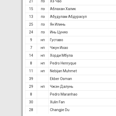
21
пз
Хэ Чао
15
пз
Аблахан Халик
13
пз
Абудулам Абдурасул
25
пз
Ян Илинь
24
пз
Инь Цуняо
9
нп
Густаво
7
нп
Чжун Ихао
14
нп
Хорди Мбула
8
нп
Pedro Henryque
11
нп
Nebijan Muhmet
39
Ekber Osman
29
нп
Чжэн Далунь
8
Pedro Maranhao
30
Xulin Fan
28
Changjie Du