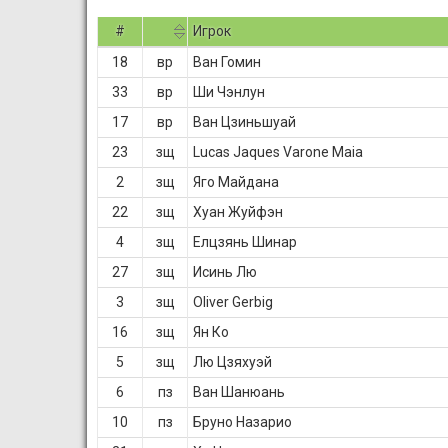
#
Игрок
18
вр
Ван Гомин
33
вр
Ши Чэнлун
17
вр
Ван Цзиньшуай
23
зщ
Lucas Jaques Varone Maia
2
зщ
Яго Майдана
22
зщ
Хуан Жуйфэн
4
зщ
Елцзянь Шинар
27
зщ
Исинь Лю
3
зщ
Oliver Gerbig
16
зщ
Ян Ко
5
зщ
Лю Цзяхуэй
6
пз
Ван Шанюань
10
пз
Бруно Назарио