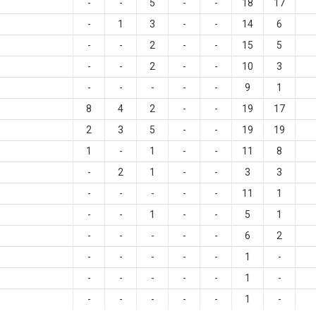
-
-
5
-
-
18
17
-
1
3
-
-
14
6
-
-
2
-
-
15
5
-
-
2
-
-
10
3
-
-
-
-
-
9
1
8
4
2
-
-
19
17
2
3
5
-
-
19
19
1
-
1
-
-
11
8
-
2
1
-
-
3
3
-
-
-
-
-
11
1
-
-
1
-
-
5
1
-
-
-
-
-
6
2
-
-
-
-
-
1
-
-
-
-
-
-
1
-
-
-
-
-
-
1
-