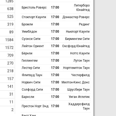
1285
Питерборо
Бристоль Роверс
17:00
638
Юнайтед
525
Стокпорт Каунти
17:00
Донкастер Роверс
319
Бромли
17:00
Рединг
Уимблдон
17:00
Ньюпорт Каунти
89
Суонси Сити
17:00
Бирмингем Сити
1584
Лейтон Ориент
17:00
Оксфорд Юнайтед
1572
Бёрнли
17:00
Ноттс Каунти
709
Гиллингем
17:00
Лутон Таун
270
Лестер Сити
17:00
Нортгемптон Таун
218
Флитвуд Таун
17:00
Честерфилд
157
Норвич Сити
17:00
Милтон-Кинс Донс
141
Солфорд Сити
17:00
Шрусбери Таун
31
Барнсли
17:00
Уиган Атлетик
11
Хаддерсфилд
Престон Норт Энд
17:00
Таун
2
Вест Хэм