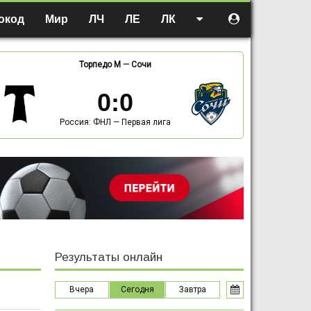
окод
Мир
ЛЧ
ЛЕ
ЛК
Торпедо М
—
Сочи
0
:
0
Россия: ФНЛ — Первая лига
Результаты онлайн
Вчера
Сегодня
Завтра