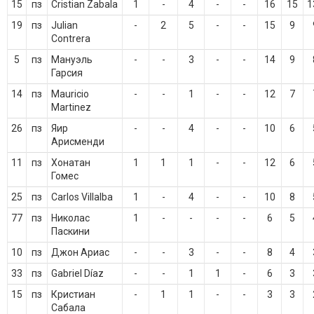
15
пз
Cristian Zabala
1
-
4
-
-
16
15
1
19
пз
Julian
-
2
5
-
-
15
9
Contrera
5
пз
Мануэль
-
-
3
-
-
14
9
Гарсия
14
пз
Mauricio
-
-
1
-
-
12
7
Martinez
26
пз
Яир
-
-
4
-
-
10
6
Арисменди
11
пз
Хонатан
1
1
1
-
-
12
6
Гомес
25
пз
Carlos Villalba
1
-
4
-
-
10
8
77
пз
Николас
1
-
-
-
-
6
5
Паскини
10
пз
Джон Ариас
-
-
3
-
-
8
4
33
пз
Gabriel Díaz
-
-
1
1
-
6
3
15
пз
Кристиан
-
1
1
-
-
3
3
Сабала