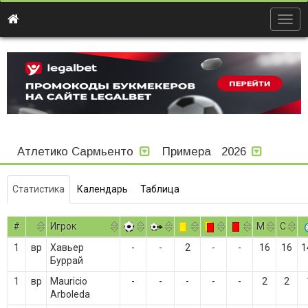
Togg
navig
Атлетико Сармьенто
Примера
2026
Статистика
Календарь
Таблица
#
Игрок
M
С
1
вр
Хавьер
-
-
2
-
-
16
16
1
Буррай
1
вр
Mauricio
-
-
-
-
-
2
2
Arboleda