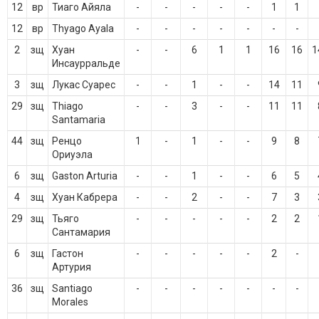
12
вр
Тиаго Айяла
-
-
-
-
-
1
1
12
вр
Thyago Ayala
-
-
-
-
-
-
-
2
зщ
Хуан
-
-
6
1
1
16
16
1
Инсаурральде
3
зщ
Лукас Суарес
-
-
1
-
-
14
11
29
зщ
Thiago
-
-
3
-
-
11
11
Santamaria
44
зщ
Ренцо
1
-
1
-
-
9
8
Ориуэла
6
зщ
Gaston Arturia
-
-
1
-
-
6
5
4
зщ
Хуан Кабрера
-
-
2
-
-
7
3
29
зщ
Тьяго
-
-
-
-
-
2
2
Сантамария
6
зщ
Гастон
-
-
-
-
-
2
-
Артурия
36
зщ
Santiago
-
-
-
-
-
-
-
Morales