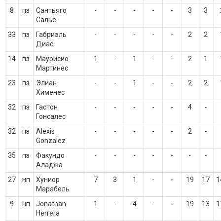
8
пз
Сантьяго
-
-
-
-
-
3
3
Салье
33
пз
Габриэль
-
-
-
-
-
2
2
Диас
14
пз
Маурисио
1
-
1
-
-
2
1
Мартинес
23
пз
Элиан
-
-
1
-
-
2
2
Хименес
32
пз
Гастон
-
-
-
-
-
4
-
Гонсалес
32
пз
Alexis
-
-
-
-
-
2
-
Gonzalez
35
пз
Факундо
-
-
-
-
-
-
-
Аладжа
27
нп
Хуниор
7
3
1
-
-
19
17
1
Марабель
9
нп
Jonathan
1
-
4
-
-
19
13
1
Herrera