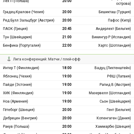
Лех П (Польша)
20:00
острова)
Градец-Кралове (Чехия)
20:00
Бешикташ (Турция)
Ред Булл Зальцбург (Австрия)
20:00
Пафос (Кипр)
ПАОК (Греция)
20:45
Андерлехт (Бельгия)
Тун (Швейцария)
21:00
Викингур Р (Исландия)
Бенфика (Португалия)
22:00
Хартс (Шотландия)
Лига конференций: Матчи / плей-офф
Интер Т (Финляндия)
18:00
Вадуц (Лихтенштейн)
Яблонец (Чехия)
19:00
РФШ (Латвия)
Пайде (Эстония)
19:00
Рапид В (Австрия)
ХИК (Финляндия)
19:00
Мазервелл (Шотландия)
Ноа (Армения)
19:00
Сьон (Швейцария)
Гётеборг (Швеция)
20:00
Гент (Бельгия)
Дебрецен (Венгрия)
20:00
Копенгаген (Дания)
Ракув (Польша)
20:00
Хаммарбю (Швеция)