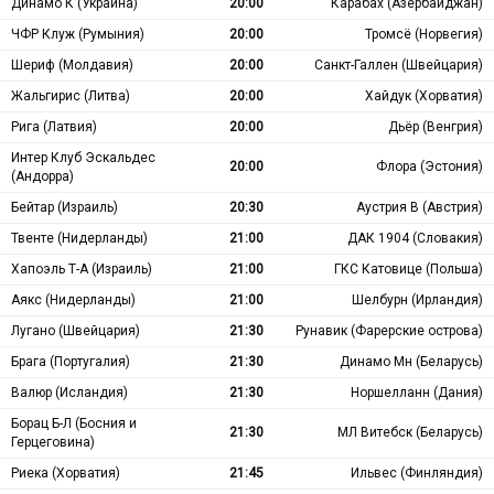
Динамо К (Украина)
20:00
Карабах (Азербайджан)
ЧФР Клуж (Румыния)
20:00
Тромсё (Норвегия)
Шериф (Молдавия)
20:00
Санкт-Галлен (Швейцария)
Жальгирис (Литва)
20:00
Хайдук (Хорватия)
Рига (Латвия)
20:00
Дьёр (Венгрия)
Интер Клуб Эскальдес
20:00
Флора (Эстония)
(Андорра)
Бейтар (Израиль)
20:30
Аустрия В (Австрия)
Твенте (Нидерланды)
21:00
ДАК 1904 (Словакия)
Хапоэль Т-А (Израиль)
21:00
ГКС Катовице (Польша)
Аякс (Нидерланды)
21:00
Шелбурн (Ирландия)
Лугано (Швейцария)
21:30
Рунавик (Фарерские острова)
Брага (Португалия)
21:30
Динамо Мн (Беларусь)
Валюр (Исландия)
21:30
Норшелланн (Дания)
Борац Б-Л (Босния и
21:30
МЛ Витебск (Беларусь)
Герцеговина)
Риека (Хорватия)
21:45
Ильвес (Финляндия)