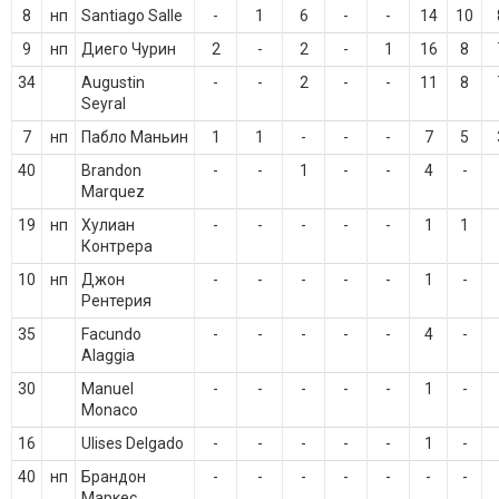
8
нп
Santiago Salle
-
1
6
-
-
14
10
9
нп
Диего Чурин
2
-
2
-
1
16
8
34
Augustin
-
-
2
-
-
11
8
Seyral
7
нп
Пабло Маньин
1
1
-
-
-
7
5
40
Brandon
-
-
1
-
-
4
-
Marquez
19
нп
Хулиан
-
-
-
-
-
1
1
Контрера
10
нп
Джон
-
-
-
-
-
1
-
Рентерия
35
Facundo
-
-
-
-
-
4
-
Alaggia
30
Manuel
-
-
-
-
-
1
-
Monaco
16
Ulises Delgado
-
-
-
-
-
1
-
40
нп
Брандон
-
-
-
-
-
-
-
Маркес