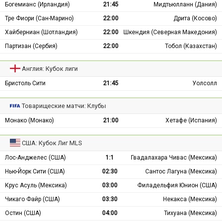
Богемианс (Ирландия)
21:45
Мидтьюлланн (Дания)
Тре Фиори (Сан-Марино)
22:00
Дрита (Косово)
Хайберниан (Шотландия)
22:00
Шкендия (Северная Македония)
Партизан (Сербия)
22:00
Тобол (Казахстан)
Англия: Кубок лиги
Бристоль Сити
21:45
Уолсолл
Товарищеские матчи: Клубы
Монако (Монако)
21:00
Хетафе (Испания)
США: Кубок Лиг MLS
Лос-Анджелес (США)
1:1
Гвадалахара Чивас (Мексика)
Нью-Йорк Сити (США)
02:30
Сантос Лагуна (Мексика)
Крус Асуль (Мексика)
03:00
Филадельфия Юнион (США)
Чикаго Файр (США)
03:30
Некакса (Мексика)
Остин (США)
04:00
Тихуана (Мексика)