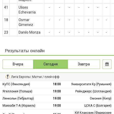
41
Ulises
-
-
-
-
-
-
-
Echevarria
18
Osmar
-
-
-
-
-
-
-
Gimenez
23
Danilo Monza
-
-
-
-
-
-
-
Результаты онлайн
Вчера
Сегодня
Завтра
Лига Европы: Матчи / плей-офф
КуПС (Финляндия)
18:00
Университатя Кр (Румыния)
Ягеллония (Польша)
19:00
Рейнджерс (Шотландия)
Линкольн (Гибралтар)
19:00
Омония (Кипр)
Маккаби Т-А (Израиль)
19:00
ЦСКА С (Болгария)
КИ Клаксвик (Фарерские