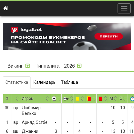
Togg
navig
Викинг
Типпелига
2026
Статистика
Календарь
Таблица
#
Игрок
M
С
30
вр
Любомир
-
-
-
-
-
10
10
9
Белько
1
вр
Арилд Эстбе
-
-
-
-
-
5
5
4
6
зщ
Джанни
3
-
4
-
-
13
13
11