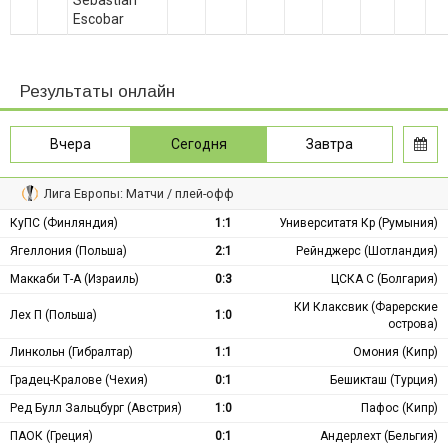
Sebastian
Escobar
Результаты онлайн
Вчера
Сегодня
Завтра
Лига Европы: Матчи / плей-офф
КуПС (Финляндия)
1:1
Университатя Кр (Румыния)
Ягеллония (Польша)
2:1
Рейнджерс (Шотландия)
Маккаби Т-А (Израиль)
0:3
ЦСКА С (Болгария)
КИ Клаксвик (Фарерские
Лех П (Польша)
1:0
острова)
Линкольн (Гибралтар)
1:1
Омония (Кипр)
Градец-Кралове (Чехия)
0:1
Бешикташ (Турция)
Ред Булл Зальцбург (Австрия)
1:0
Пафос (Кипр)
ПАОК (Греция)
0:1
Андерлехт (Бельгия)