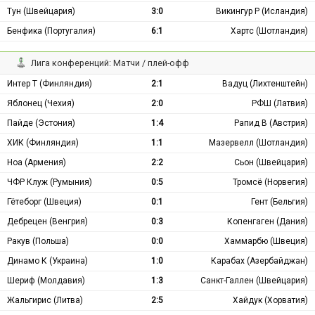
Тун (Швейцария)
3:0
Викингур Р (Исландия)
Бенфика (Португалия)
6:1
Хартс (Шотландия)
Лига конференций: Матчи / плей-офф
Интер Т (Финляндия)
2:1
Вадуц (Лихтенштейн)
Яблонец (Чехия)
2:0
РФШ (Латвия)
Пайде (Эстония)
1:4
Рапид В (Австрия)
ХИК (Финляндия)
1:1
Мазервелл (Шотландия)
Ноа (Армения)
2:2
Сьон (Швейцария)
ЧФР Клуж (Румыния)
0:5
Тромсё (Норвегия)
Гётеборг (Швеция)
0:1
Гент (Бельгия)
Дебрецен (Венгрия)
0:3
Копенгаген (Дания)
Ракув (Польша)
0:0
Хаммарбю (Швеция)
Динамо К (Украина)
1:0
Карабах (Азербайджан)
Шериф (Молдавия)
1:3
Санкт-Галлен (Швейцария)
Жальгирис (Литва)
2:5
Хайдук (Хорватия)