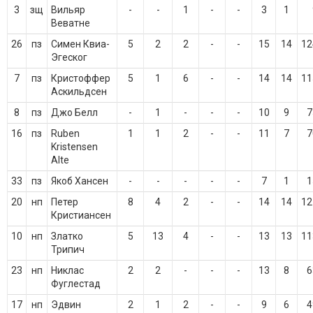
3
зщ
Вильяр
-
-
1
-
-
3
1
Веватне
26
пз
Симен Квиа-
5
2
2
-
-
15
14
12
Эгеског
7
пз
Кристоффер
5
1
6
-
-
14
14
11
Аскильдсен
8
пз
Джо Белл
-
1
-
-
-
10
9
7
16
пз
Ruben
1
1
2
-
-
11
7
7
Kristensen
Alte
33
пз
Якоб Хансен
-
-
-
-
-
7
1
1
20
нп
Петер
8
4
2
-
-
14
14
12
Кристиансен
10
нп
Златко
5
13
4
-
-
13
13
11
Трипич
23
нп
Никлас
2
2
-
-
-
13
8
6
Фуглестад
17
нп
Эдвин
2
1
2
-
-
9
6
4