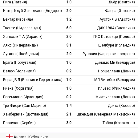
Рига (Латвия)
1:0
Дьёр (Венгрия)
Интер Клуб Эскальдес (Андорра)
2:0
Флора (Эстония)
Бейтар (Израиль)
1:2
Аустрия В (Австрия)
Твенте (Нидерланды)
6:0
ДАК 1904 (Словакия)
Хапоэль Т-А (Израиль)
2:0
ГКС Катовице (Польша)
Аякс (Нидерланды)
3:1
Шелбурн (Ирландия)
Лугано (Швейцария)
2:0
Рунавик (Фарерские острова)
Брага (Португалия)
1:0
Динамо Мн (Беларусь)
Валюр (Исландия)
0:2
Норшелланн (Дания)
Борац Б-Л (Босния и Герцеговина)
1:0
МЛ Витебск (Беларусь)
Риека (Хорватия)
1:0
Ильвес (Финляндия)
Богемианс (Ирландия)
0:2
Мидтьюлланн (Дания)
Тре Фиори (Сан-Марино)
1:4
Дрита (Косово)
Хайберниан (Шотландия)
2:1
Шкендия (Северная Македония)
Партизан (Сербия)
3:0
Тобол (Казахстан)
Англия: Кубок лиги