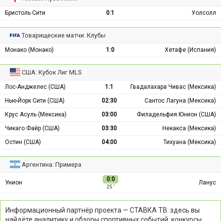
Бристоль Сити
0:1
Уолсолл
Товарищеские матчи: Клубы
Монако (Монако)
1:0
Хетафе (Испания)
США: Кубок Лиг MLS
Лос-Анджелес (США)
1:1
Гвадалахара Чивас (Мексика)
Нью-Йорк Сити (США)
02:30
Сантос Лагуна (Мексика)
Крус Асуль (Мексика)
03:00
Филадельфия Юнион (США)
Чикаго Файр (США)
03:30
Некакса (Мексика)
Остин (США)
04:00
Тихуана (Мексика)
Аргентина: Примера
0:0
Унион
Ланус
25 ′
Информационный партнёр проекта — СТАВКА ТВ: здесь вы
найдёте аналитику и обзоры спортивных событий, конкурсы