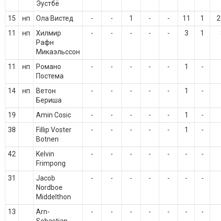
Эустбё
15
нп
Ола Вистед
-
-
1
-
-
11
1
2
11
нп
Хилмир
-
-
-
-
-
3
1
Рафн
Микаэльссон
11
нп
Романо
-
-
-
-
-
1
-
Постема
14
нп
Ветон
-
-
-
-
-
1
-
Бериша
19
Amin Cosic
-
-
-
-
-
1
-
38
Fillip Voster
-
-
-
-
-
1
-
Botnen
42
Kelvin
-
-
-
-
-
-
-
Frimpong
31
Jacob
-
-
-
-
-
-
-
Nordboe
Middelthon
13
Arn-
-
-
-
-
-
-
-