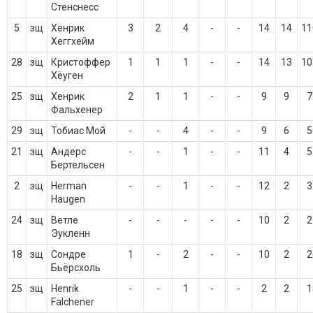
Стенснесс
5
зщ
Хенрик
3
2
4
-
-
14
14
11
Хеггхейм
28
зщ
Кристоффер
1
1
1
-
-
14
13
10
Хёуген
25
зщ
Хенрик
2
1
1
-
-
9
9
7
Фальхенер
29
зщ
Тобиас Мой
-
-
4
-
-
9
6
5
21
зщ
Андерс
-
-
1
-
-
11
4
5
Бертельсен
2
зщ
Herman
-
-
1
-
-
12
2
3
Haugen
24
зщ
Ветле
-
-
-
-
-
10
2
2
Эукленн
18
зщ
Сондре
1
-
2
-
-
10
2
2
Бьёрсхоль
25
зщ
Henrik
-
-
1
-
-
2
2
1
Falchener