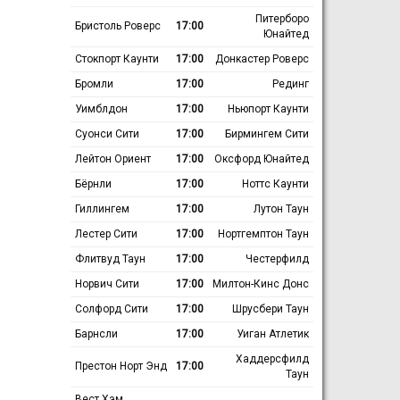
Питерборо
Бристоль Роверс
17:00
Юнайтед
Стокпорт Каунти
17:00
Донкастер Роверс
Бромли
17:00
Рединг
Уимблдон
17:00
Ньюпорт Каунти
Суонси Сити
17:00
Бирмингем Сити
Лейтон Ориент
17:00
Оксфорд Юнайтед
Бёрнли
17:00
Ноттс Каунти
Гиллингем
17:00
Лутон Таун
Лестер Сити
17:00
Нортгемптон Таун
Флитвуд Таун
17:00
Честерфилд
Норвич Сити
17:00
Милтон-Кинс Донс
Солфорд Сити
17:00
Шрусбери Таун
Барнсли
17:00
Уиган Атлетик
Хаддерсфилд
Престон Норт Энд
17:00
Таун
Вест Хэм