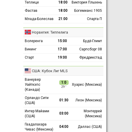
Теплице
18:00
Виктория Пльзень
Фастав
18:00
Богемианс 1905
Млада-Болеслав
21:00
Спарта П
Норвегия: Типпелига
Волеренга
15:00
Будё-Глимт
Викинг
17:00
Сарпсборг 08
Старт
19:00
Фредрикстад
США: Кубок Лиг MLS
Ванкувер
1:0
Уайткэпс
Хуарес (Мексика)
29 ′
(Канада)
Орландо Сити
01:30
Леон (Мексика)
(США)
Интер Майами
Монтеррей
03:00
(США)
(Мексика)
Гвадалахара
04:00
Даллас (США)
Чивас (Мексика)