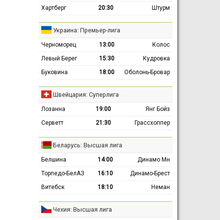
Хартберг
20:30
Штурм
Украина: Премьер-лига
Черноморец
13:00
Колос
Левый Берег
15:30
Кудровка
Буковина
18:00
Оболонь-Бровар
Швейцария: Суперлига
Лозанна
19:00
Янг Бойз
Серветт
21:30
Грассхоппер
Беларусь: Высшая лига
Белшина
14:00
Динамо Мн
Торпедо-БелАЗ
16:10
Динамо-Брест
Витебск
18:10
Неман
Чехия: Высшая лига