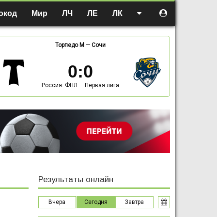
окод
Мир
ЛЧ
ЛЕ
ЛК
Торпедо М
—
Сочи
0
:
0
Россия: ФНЛ — Первая лига
Результаты онлайн
Вчера
Сегодня
Завтра