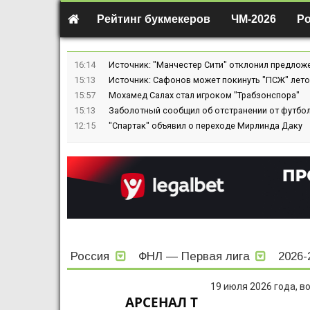
Рейтинг букмекеров
ЧМ-2026
Р
16:14
Источник: "Манчестер Сити" отклонил предлож
15:13
Источник: Сафонов может покинуть "ПСЖ" лето
15:57
Мохамед Салах стал игроком "Трабзонспора"
15:13
Заболотный сообщил об отстранении от футбол
12:15
"Спартак" объявил о переходе Мирлинда Даку
Россия
ФНЛ — Первая лига
2026
19 июля 2026 года, в
АРСЕНАЛ Т