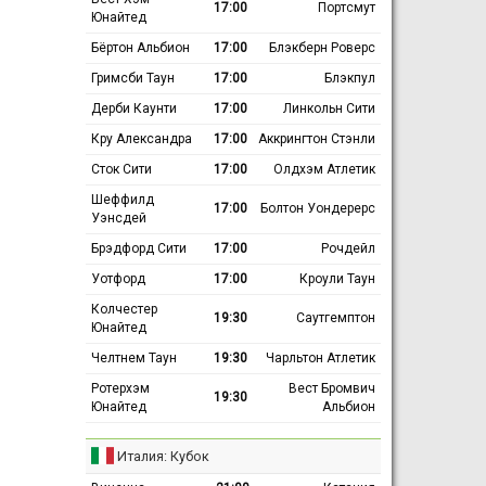
17:00
Портсмут
Юнайтед
Бёртон Альбион
17:00
Блэкберн Роверс
Гримсби Таун
17:00
Блэкпул
Дерби Каунти
17:00
Линкольн Сити
Кру Александра
17:00
Аккрингтон Стэнли
Сток Сити
17:00
Олдхэм Атлетик
Шеффилд
17:00
Болтон Уондерерс
Уэнсдей
Брэдфорд Сити
17:00
Рочдейл
Уотфорд
17:00
Кроули Таун
Колчестер
19:30
Саутгемптон
Юнайтед
Челтнем Таун
19:30
Чарльтон Атлетик
Ротерхэм
Вест Бромвич
19:30
Юнайтед
Альбион
Италия: Кубок