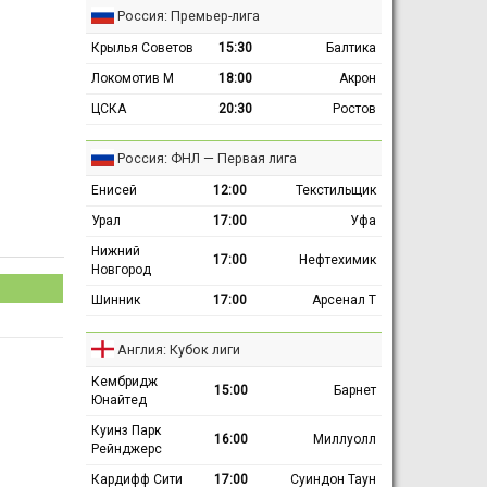
Россия: Премьер-лига
Крылья Советов
15:30
Балтика
Локомотив М
18:00
Акрон
ЦСКА
20:30
Ростов
Россия: ФНЛ — Первая лига
Енисей
12:00
Текстильщик
Урал
17:00
Уфа
Нижний
17:00
Нефтехимик
Новгород
Шинник
17:00
Арсенал Т
Англия: Кубок лиги
Кембридж
15:00
Барнет
Юнайтед
Куинз Парк
16:00
Миллуолл
Рейнджерс
Кардифф Сити
17:00
Суиндон Таун