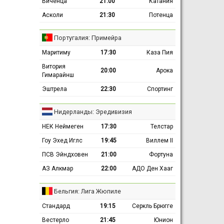
Виченца
21:00
Катания
Асколи
21:30
Потенца
Португалия: Примейра
Маритиму
17:30
Каза Пия
Витория
20:00
Арока
Гимарайнш
Эштрела
22:30
Спортинг
Нидерланды: Эредивизия
НЕК Неймеген
17:30
Телстар
Гоу Эхед Иглс
19:45
Виллем II
ПСВ Эйндховен
21:00
Фортуна
АЗ Алкмар
22:00
АДО Ден Хааг
Бельгия: Лига Жюпиле
Стандард
19:15
Серкль Брюгге
Вестерло
21:45
Юнион