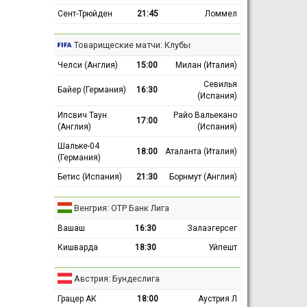
Сент-Трюйден
21:45
Ломмел
Товарищеские матчи: Клубы
Челси (Англия)
15:00
Милан (Италия)
Севилья
Байер (Германия)
16:30
(Испания)
Ипсвич Таун
Райо Вальекано
17:00
(Англия)
(Испания)
Шальке-04
18:00
Аталанта (Италия)
(Германия)
Бетис (Испания)
21:30
Борнмут (Англия)
Венгрия: ОТР Банк Лига
Вашаш
16:30
Залаэгерсег
Кишварда
18:30
Уйпешт
Австрия: Бундеслига
Грацер АК
18:00
Аустрия Л