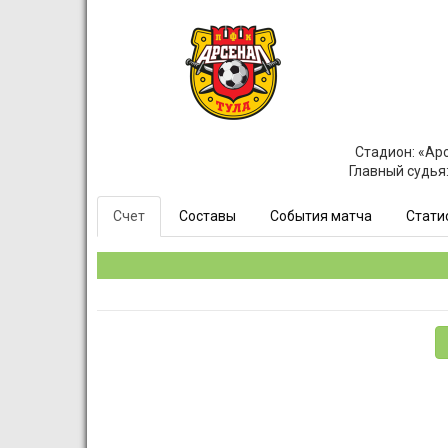
Стадион: «Арс
Главный судья
Счет
Составы
События матча
Стати