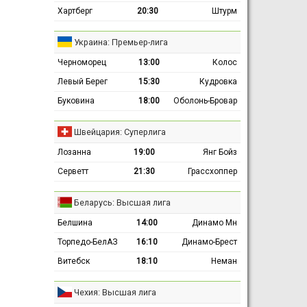
Хартберг
20:30
Штурм
Украина: Премьер-лига
Черноморец
13:00
Колос
Левый Берег
15:30
Кудровка
Буковина
18:00
Оболонь-Бровар
Швейцария: Суперлига
Лозанна
19:00
Янг Бойз
Серветт
21:30
Грассхоппер
Беларусь: Высшая лига
Белшина
14:00
Динамо Мн
Торпедо-БелАЗ
16:10
Динамо-Брест
Витебск
18:10
Неман
Чехия: Высшая лига