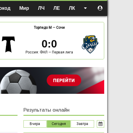
окод
Мир
ЛЧ
ЛЕ
ЛК
Торпедо М
—
Сочи
0
:
0
Россия: ФНЛ — Первая лига
Результаты онлайн
Вчера
Сегодня
Завтра