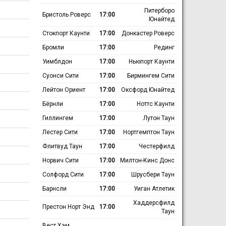
Питерборо
Бристоль Роверс
17:00
Юнайтед
Стокпорт Каунти
17:00
Донкастер Роверс
Бромли
17:00
Рединг
Уимблдон
17:00
Ньюпорт Каунти
Суонси Сити
17:00
Бирмингем Сити
Лейтон Ориент
17:00
Оксфорд Юнайтед
Бёрнли
17:00
Ноттс Каунти
Гиллингем
17:00
Лутон Таун
Лестер Сити
17:00
Нортгемптон Таун
Флитвуд Таун
17:00
Честерфилд
Норвич Сити
17:00
Милтон-Кинс Донс
Солфорд Сити
17:00
Шрусбери Таун
Барнсли
17:00
Уиган Атлетик
Хаддерсфилд
Престон Норт Энд
17:00
Таун
Вест Хэм