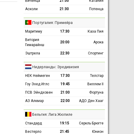
Виченца
21:00
Катания
Асколи
21:30
Потенца
Португалия: Примейра
Маритиму
17:30
Каза Пия
Витория
20:00
Арока
Гимарайнш
Эштрела
22:30
Спортинг
Нидерланды: Эредивизия
НЕК Неймеген
17:30
Телстар
Гоу Эхед Иглс
19:45
Виллем II
ПСВ Эйндховен
21:00
Фортуна
АЗ Алкмар
22:00
АДО Ден Хааг
Бельгия: Лига Жюпиле
Стандард
19:15
Серкль Брюгге
Вестерло
21:45
Юнион