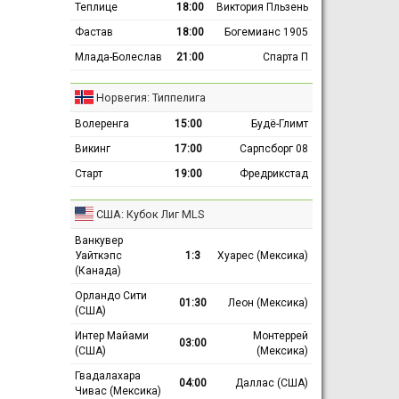
Теплице
18:00
Виктория Пльзень
Фастав
18:00
Богемианс 1905
Млада-Болеслав
21:00
Спарта П
Норвегия: Типпелига
Волеренга
15:00
Будё-Глимт
Викинг
17:00
Сарпсборг 08
Старт
19:00
Фредрикстад
США: Кубок Лиг MLS
Ванкувер
Уайткэпс
1:3
Хуарес (Мексика)
(Канада)
Орландо Сити
01:30
Леон (Мексика)
(США)
Интер Майами
Монтеррей
03:00
(США)
(Мексика)
Гвадалахара
04:00
Даллас (США)
Чивас (Мексика)