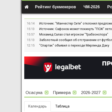
Рейтинг букмекеров
ЧМ-2026
Р
16:14
Источник: "Манчестер Сити" отклонил предлож
15:13
Источник: Сафонов может покинуть "ПСЖ" лето
15:57
Мохамед Салах стал игроком "Трабзонспора"
15:13
Заболотный сообщил об отстранении от футбол
12:15
"Спартак" объявил о переходе Мирлинда Даку
Осасуна
Примера
2026-2027
Календарь
Таблица