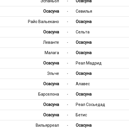
Эспаньол
-
Осасуна
Осасуна
-
Севилья
Райо Вальекано
-
Осасуна
Осасуна
-
Сельта
Леванте
-
Осасуна
Малага
-
Осасуна
Осасуна
-
Реал Мадрид
Эльче
-
Осасуна
Осасуна
-
Алавес
Барселона
-
Осасуна
Осасуна
-
Реал Сосьедад
Осасуна
-
Бетис
Вильярреал
-
Осасуна