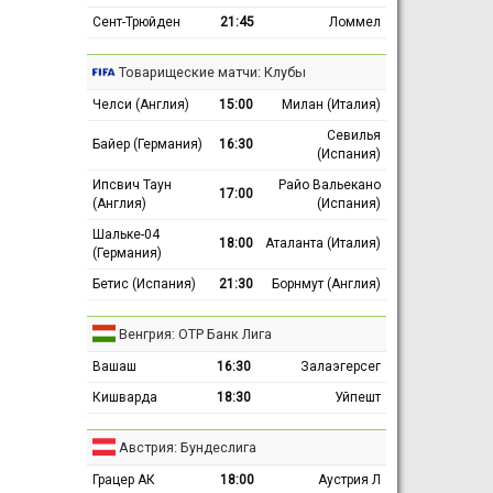
Сент-Трюйден
21:45
Ломмел
Товарищеские матчи: Клубы
Челси (Англия)
15:00
Милан (Италия)
Севилья
Байер (Германия)
16:30
(Испания)
Ипсвич Таун
Райо Вальекано
17:00
(Англия)
(Испания)
Шальке-04
18:00
Аталанта (Италия)
(Германия)
Бетис (Испания)
21:30
Борнмут (Англия)
Венгрия: ОТР Банк Лига
Вашаш
16:30
Залаэгерсег
Кишварда
18:30
Уйпешт
Австрия: Бундеслига
Грацер АК
18:00
Аустрия Л