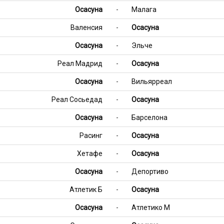
Осасуна
-
Малага
Валенсия
-
Осасуна
Осасуна
-
Эльче
Реал Мадрид
-
Осасуна
Осасуна
-
Вильярреал
Реал Сосьедад
-
Осасуна
Осасуна
-
Барселона
Расинг
-
Осасуна
Хетафе
-
Осасуна
Осасуна
-
Депортиво
Атлетик Б
-
Осасуна
Осасуна
-
Атлетико М