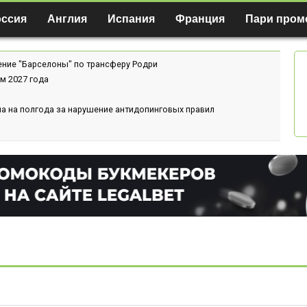
оссия
Англия
Испания
Франция
Пари пром
ение "Барселоны" по трансферу Родри
м 2027 года
а на полгода за нарушение антидопинговых правил