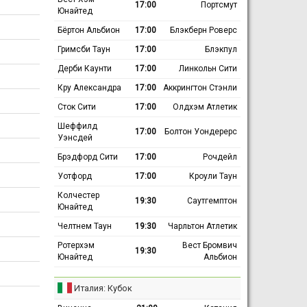
17:00
Портсмут
Юнайтед
Бёртон Альбион
17:00
Блэкберн Роверс
Гримсби Таун
17:00
Блэкпул
Дерби Каунти
17:00
Линкольн Сити
Кру Александра
17:00
Аккрингтон Стэнли
Сток Сити
17:00
Олдхэм Атлетик
Шеффилд
17:00
Болтон Уондерерс
Уэнсдей
Брэдфорд Сити
17:00
Рочдейл
Уотфорд
17:00
Кроули Таун
Колчестер
19:30
Саутгемптон
Юнайтед
Челтнем Таун
19:30
Чарльтон Атлетик
Ротерхэм
Вест Бромвич
19:30
Юнайтед
Альбион
Италия: Кубок