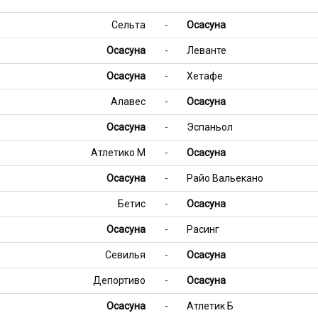
Сельта
-
Осасуна
Осасуна
-
Леванте
Осасуна
-
Хетафе
Алавес
-
Осасуна
Осасуна
-
Эспаньол
Атлетико М
-
Осасуна
Осасуна
-
Райо Вальекано
Бетис
-
Осасуна
Осасуна
-
Расинг
Севилья
-
Осасуна
Депортиво
-
Осасуна
Осасуна
-
Атлетик Б