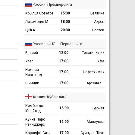
Россия: Премьер-лига
Крылья Советов
15:30
Балтика
Локомотив М
18:00
Акрон
ЦСКА
20:30
Ростов
Россия: ФНЛ — Первая лига
Енисей
12:00
Текстильщик
Урал
17:00
Уфа
Нижний
17:00
Нефтехимик
Новгород
Шинник
17:00
Арсенал Т
Англия: Кубок лиги
Кембридж
15:00
Барнет
Юнайтед
Куинз Парк
16:00
Миллуолл
Рейнджерс
Кардифф Сити
17:00
Суиндон Таун