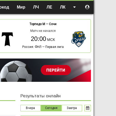
окод
Мир
ЛЧ
ЛЕ
ЛК
Торпедо М
—
Сочи
Матч не начался
20:00
Россия: ФНЛ — Первая лига
Результаты онлайн
Вчера
Сегодня
Завтра