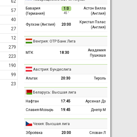
62
Бавария
Астон Вилла
1:0
57
(Германия)
(Англия)
45 ′
40
Кристал Пэлас
Фулхэм (Англия)
20:00
(Англия)
27
12
Венгрия: ОТР Банк Лига
279
Академия
МТК
18:30
Пушкаша
223
190
Австрия: Бундеслига
99
Альтах
20:30
Тироль
23
Беларусь: Высшая лига
Нафтан
17:45
Арсенал Дз
Славия-Мозырь
19:45
Днепр М
Чехия: Высшая лига
Зброёвка
20:00
Слован Л