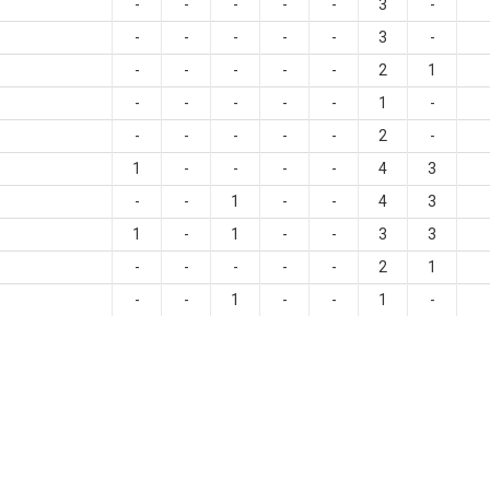
-
-
-
-
-
3
-
-
-
-
-
-
3
-
-
-
-
-
-
2
1
-
-
-
-
-
1
-
-
-
-
-
-
2
-
1
-
-
-
-
4
3
-
-
1
-
-
4
3
1
-
1
-
-
3
3
-
-
-
-
-
2
1
-
-
1
-
-
1
-