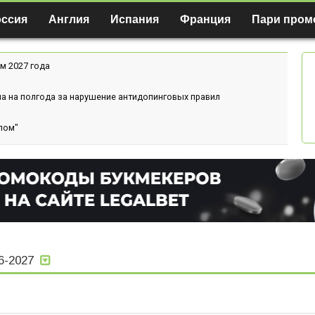
оссия
Англия
Испания
Франция
Пари пром
м 2027 года
а на полгода за нарушение антидопинговых правил
лом"
6-2027