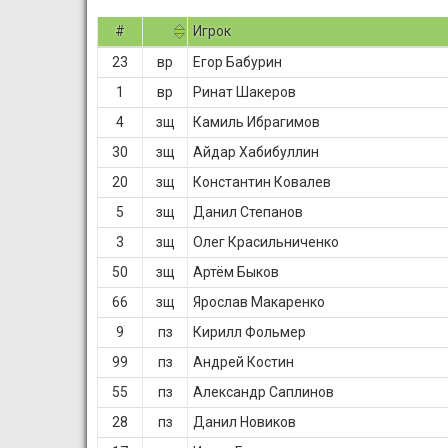
#
Игрок
23
вр
Егор Бабурин
1
вр
Ринат Шакеров
4
зщ
Камиль Ибрагимов
30
зщ
Айдар Хабибуллин
20
зщ
Константин Ковалев
5
зщ
Данил Степанов
3
зщ
Олег Красильниченко
50
зщ
Артём Быков
66
зщ
Ярослав Макаренко
9
пз
Кирилл Фольмер
99
пз
Андрей Костин
55
пз
Александр Саплинов
28
пз
Данил Новиков