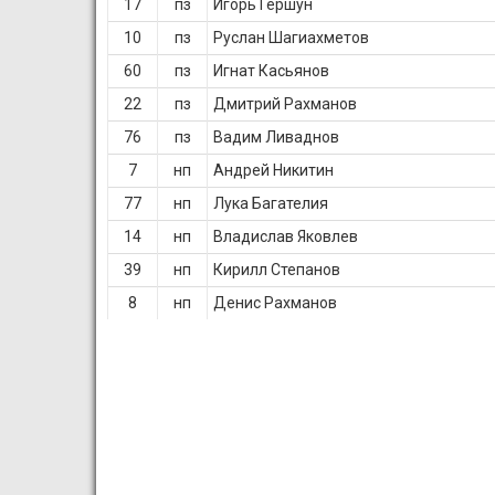
17
пз
Игорь Гершун
10
пз
Руслан Шагиахметов
60
пз
Игнат Касьянов
22
пз
Дмитрий Рахманов
76
пз
Вадим Ливаднов
7
нп
Андрей Никитин
77
нп
Лука Багателия
14
нп
Владислав Яковлев
39
нп
Кирилл Степанов
8
нп
Денис Рахманов