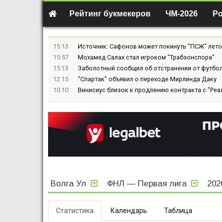
Рейтинг букмекеров
ЧМ-2026
Р
15:13
Источник: Сафонов может покинуть "ПСЖ" лето
15:57
Мохамед Салах стал игроком "Трабзонспора"
15:13
Заболотный сообщил об отстранении от футбол
12:15
"Спартак" объявил о переходе Мирлинда Даку
10:10
Винисиус близок к продлению контракта с "Реа
Волга Ул
ФНЛ — Первая лига
202
Статистика
Календарь
Таблица