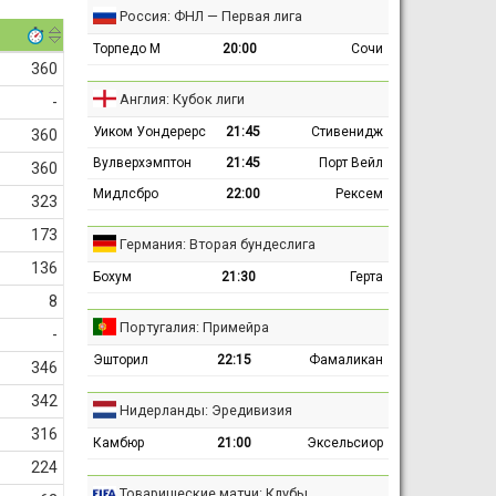
Россия: ФНЛ — Первая лига
Торпедо М
20:00
Сочи
360
Англия: Кубок лиги
-
Уиком Уондерерс
21:45
Стивенидж
360
Вулверхэмптон
21:45
Порт Вейл
360
Мидлсбро
22:00
Рексем
323
173
Германия: Вторая бундеслига
136
Бохум
21:30
Герта
8
Португалия: Примейра
-
Эшторил
22:15
Фамаликан
346
342
Нидерланды: Эредивизия
316
Камбюр
21:00
Эксельсиор
224
Товарищеские матчи: Клубы