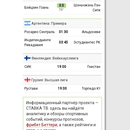
Шэньчжэнь Пэн
3:0
Бэйцзин Гоань
Сити
70 ′
Аргентина: Примера
Росарио Сентраль
01:30
Альдосиви
Индепендьенте
03:45
Эстудиантес РК
Ривадавия
Финляндия: Вейккауслиига
СИК
19:00
Гнистан
Грузия: Высшая лига
Рустави
19:00
Торпедо Кт
Информационный партнёр проекта —
СТАВКА ТВ: здесь вы найдёте
аналитику и обзоры спортивных
событий, конкурсы прогнозов,
фрибет Беттери
, а также рейтинги и