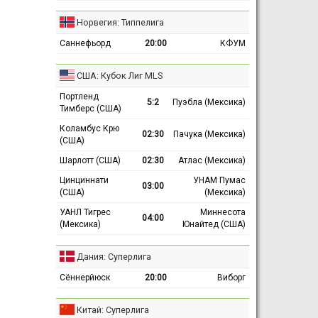
Норвегия: Типпелига
Саннефьорд
20:00
КФУМ
США: Кубок Лиг MLS
Портленд
5:2
Пуэбла (Мексика)
Тимберс (США)
Коламбус Крю
02:30
Пачука (Мексика)
(США)
Шарлотт (США)
02:30
Атлас (Мексика)
Цинциннати
УНАМ Пумас
03:00
(США)
(Мексика)
УАНЛ Тигрес
Миннесота
04:00
(Мексика)
Юнайтед (США)
Дания: Суперлига
Сённерйюск
20:00
Виборг
Китай: Суперлига