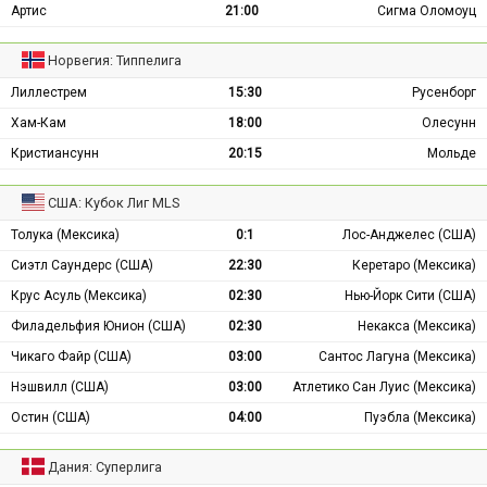
Артис
21:00
Сигма Оломоуц
Норвегия: Типпелига
Лиллестрем
15:30
Русенборг
Хам-Кам
18:00
Олесунн
Кристиансунн
20:15
Мольде
США: Кубок Лиг MLS
Толука (Мексика)
0:1
Лос-Анджелес (США)
Сиэтл Саундерс (США)
22:30
Керетаро (Мексика)
Крус Асуль (Мексика)
02:30
Нью-Йорк Сити (США)
Филадельфия Юнион (США)
02:30
Некакса (Мексика)
Чикаго Файр (США)
03:00
Сантос Лагуна (Мексика)
Нэшвилл (США)
03:00
Атлетико Сан Луис (Мексика)
Остин (США)
04:00
Пуэбла (Мексика)
Дания: Суперлига