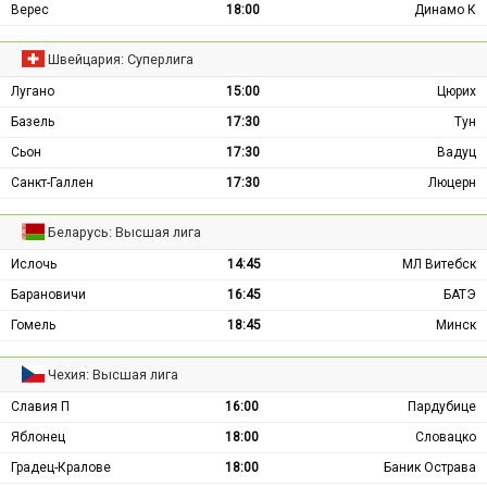
Верес
18:00
Динамо К
Швейцария: Суперлига
Лугано
15:00
Цюрих
Базель
17:30
Тун
Сьон
17:30
Вадуц
Санкт-Галлен
17:30
Люцерн
Беларусь: Высшая лига
Ислочь
14:45
МЛ Витебск
Барановичи
16:45
БАТЭ
Гомель
18:45
Минск
Чехия: Высшая лига
Славия П
16:00
Пардубице
Яблонец
18:00
Словацко
Градец-Кралове
18:00
Баник Острава