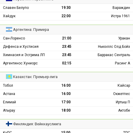
Славен Белупо
19:30
Вараждин
Хайдук
22:00
Истра 1961
Аргентина: Примера
Сан-Лоренсо
21:00
Уракан
Дефенса и Хустисия
23:45
Ньюэллс Олд Бойз
Химнасия и Эсгрима ЛП
23:45
Барракас Сентраль
Аргентинос Хуниорс
02:15
Расинг А
Казахстан: Премьер-лига
Тобол
16:00
Кайсар
Астана
16:00
Окжетпес
Елимай
17:00
Иртыш П
Атырау
18:00
Актобе
Финляндия: Вейккауслиига
КуПС
15:00
ТПС