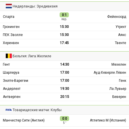
Нидерланды: Эредивизия
0:1
Спарта
Фейеноорд
пер.
Гронинген
15:30
Утрехт
ПЕК Зволле
15:30
Аякс
Херенвен
17:45
Твенте
Бельгия: Лига Жюпиле
Гент
14:30
Мехелен
Шарлеруа
17:00
Ауд-Хеверле Лёвен
Зюлте-Варегем
17:00
Генк
Андерлехт
19:30
Ла Лувьер
Антверпен
20:15
Беверен
Товарищеские матчи: Клубы
0:0
Манчестер Сити (Англия)
Атлетико М (Испания)
5 ′