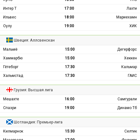
Интер Т
17:00
Лахти
Ильвес
18:00
Мариехамн
Оулу
19:00
ХИК
Швеция: Аллсвенскан
Мальмё
15:00
Дегерфорс
Хаммарбю
15:00
Хеккен
Гётеборг
17:30
Кальмар
Хальмстад
17:30
ГАИС
Грузия: Высшая лига
Мешахте
16:00
Самгурали
Спаэри
19:00
Динамо Тб
Шотландия: Премьер-лига
Килмарнок
15:30
Селтик