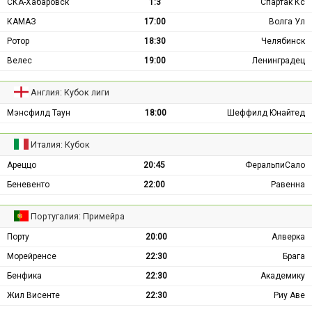
СКА-Хабаровск
1:3
Спартак Кс
КАМАЗ
17:00
Волга Ул
Ротор
18:30
Челябинск
Велес
19:00
Ленинградец
Англия: Кубок лиги
Мэнсфилд Таун
18:00
Шеффилд Юнайтед
Италия: Кубок
Ареццо
20:45
ФеральпиСало
Беневенто
22:00
Равенна
Португалия: Примейра
Порту
20:00
Алверка
Морейренсе
22:30
Брага
Бенфика
22:30
Академику
Жил Висенте
22:30
Риу Аве