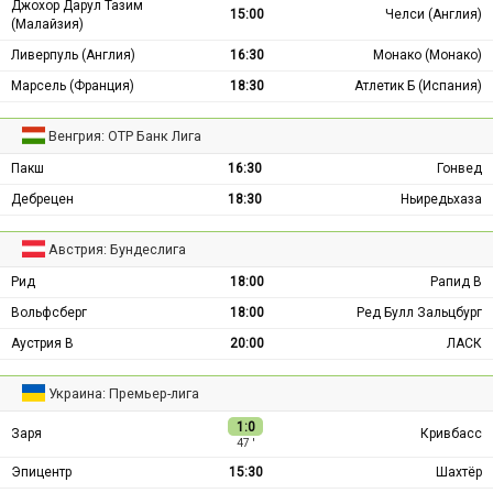
Джохор Дарул Тазим
15:00
Челси (Англия)
(Малайзия)
Ливерпуль (Англия)
16:30
Монако (Монако)
Марсель (Франция)
18:30
Атлетик Б (Испания)
Венгрия: ОТР Банк Лига
Пакш
16:30
Гонвед
Дебрецен
18:30
Ньиредьхаза
Австрия: Бундеслига
Рид
18:00
Рапид В
Вольфсберг
18:00
Ред Булл Зальцбург
Аустрия В
20:00
ЛАСК
Украина: Премьер-лига
1:0
Заря
Кривбасс
47 ′
Эпицентр
15:30
Шахтёр