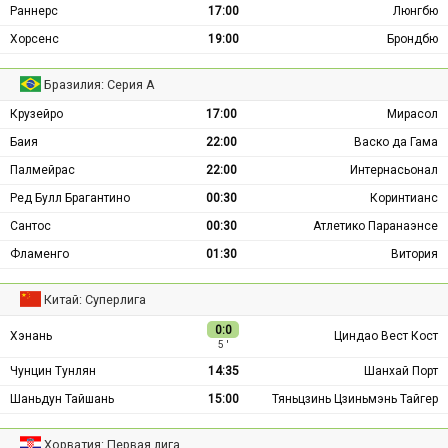
Раннерс
17:00
Люнгбю
Хорсенс
19:00
Брондбю
Бразилия: Серия А
Крузейро
17:00
Мирасол
Баия
22:00
Васко да Гама
Палмейрас
22:00
Интернасьонал
Ред Булл Брагантино
00:30
Коринтианс
Сантос
00:30
Атлетико Паранаэнсе
Фламенго
01:30
Витория
Китай: Суперлига
0:0
Хэнань
Циндао Вест Кост
5 ′
Чунцин Тунлян
14:35
Шанхай Порт
Шаньдун Тайшань
15:00
Тяньцзинь Цзиньмэнь Тайгер
Хорватия: Первая лига