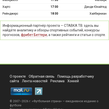
Мазервелл
17:00
Фалкирк
Хартс
17:00
Данди Юнайтед
Рейнджерс
18:00
Хайберниан
Информационный партнёр проекта — СТАВКА ТВ: здесь вы
найдёте аналитику и обзоры спортивных событий, конкурсы
прогнозов,
фрибет Беттери
, а также рейтинги и статьи о спорте.
О проекте
Обратная связь
Помощь разработчику
сайта
Лента новостей
Реклама
Хоккей
© 2007–2026 г. «
Футбольная страна
» — ежедневное издание о
футболе