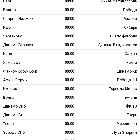
Нарт
00:00
Динамо Ставрополь
Волгарь
00:00
Победа
Спартак-Нальчик
00:00
Алания
КДВ
00:00
Сибирь
Чертаново
00:00
СШ по футболу
Динамо-Барнаул
00:00
Динамо-Владивосток
Иртыш
00:00
Сатурн
Химик Дз
00:00
Носта
Фанком Броук Бойз
00:00
Динамо Кр
Амкар-Пермь
00:00
Победа НН
Ижевск
00:00
Торпедо Миасс
Волна
00:00
Тюмень
Динамо-СПб
00:00
ФК 10
Динамо Вг
00:00
Тверь
Тосно
00:00
Череповец
Звезда СПб
00:00
Луки-Энергия