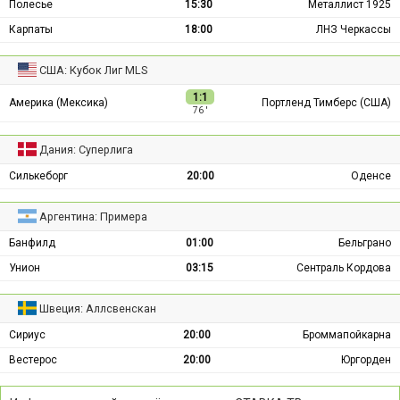
Полесье
15:30
Металлист 1925
Карпаты
18:00
ЛНЗ Черкассы
США: Кубок Лиг MLS
1:1
Америка (Мексика)
Портленд Тимберс (США)
76 ′
Дания: Суперлига
Силькеборг
20:00
Оденсе
Аргентина: Примера
Банфилд
01:00
Бельграно
Унион
03:15
Сентраль Кордова
Швеция: Аллсвенскан
Сириус
20:00
Броммапойкарна
Вестерос
20:00
Юргорден