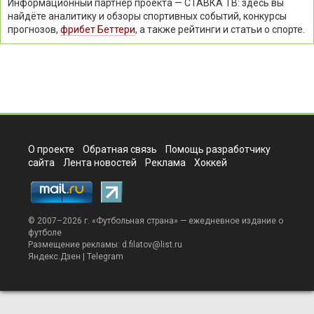
Информационный партнёр проекта — СТАВКА ТВ: здесь вы
найдёте аналитику и обзоры спортивных событий, конкурсы
прогнозов,
фрибет Беттери
, а также рейтинги и статьи о спорте.
О проекте
Обратная связь
Помощь разработчику
сайта
Лента новостей
Реклама
Хоккей
© 2007–2026 г. «
Футбольная страна
» — ежедневное издание о
футболе
Размещение рекламы:
d.filatov@list.ru
Яндекс.Дзен
|
Telegram