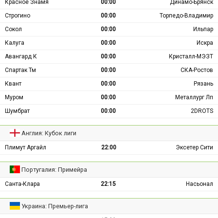
Красное Знамя
00:00
Динамо-Брянск
Строгино
00:00
Торпедо-Владимир
Сокол
00:00
Ильпар
Калуга
00:00
Искра
Авангард К
00:00
Кристалл-МЭЗТ
Спартак Тм
00:00
СКА-Ростов
Квант
00:00
Рязань
Муром
00:00
Металлург Лп
Шумбрат
00:00
2DROTS
Англия: Кубок лиги
Плимут Аргайл
22:00
Эксетер Сити
Португалия: Примейра
Санта-Клара
22:15
Насьонал
Украина: Премьер-лига