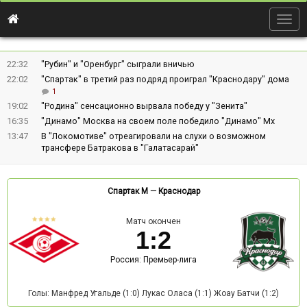
Togg
navig
22:32
"Рубин" и "Оренбург" сыграли вничью
22:02
"Спартак" в третий раз подряд проиграл "Краснодару" дома
1
19:02
"Родина" сенсационно вырвала победу у "Зенита"
16:35
"Динамо" Москва на своем поле победило "Динамо" Мх
13:47
В "Локомотиве" отреагировали на слухи о возможном
трансфере Батракова в "Галатасарай"
Спартак М
—
Краснодар
Матч окончен
1
:
2
Россия: Премьер-лига
Голы: Манфред Угальде (1:0) Лукас Оласа (1:1) Жоау Батчи (1:2)