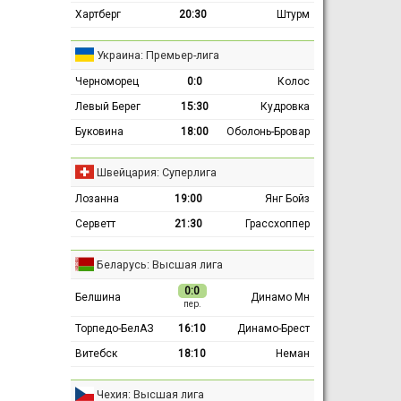
Хартберг
20:30
Штурм
Украина: Премьер-лига
Черноморец
0:0
Колос
Левый Берег
15:30
Кудровка
Буковина
18:00
Оболонь-Бровар
Швейцария: Суперлига
Лозанна
19:00
Янг Бойз
Серветт
21:30
Грассхоппер
Беларусь: Высшая лига
0:0
Белшина
Динамо Мн
пер.
Торпедо-БелАЗ
16:10
Динамо-Брест
Витебск
18:10
Неман
Чехия: Высшая лига