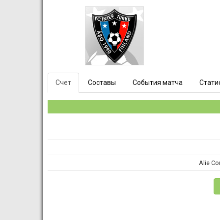
Счет
Составы
События матча
Стати
Alie Co