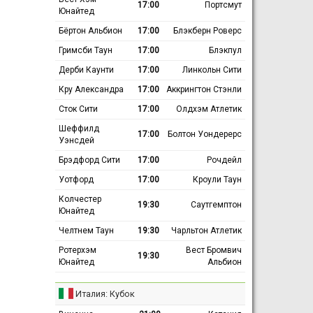
17:00
Портсмут
Юнайтед
Бёртон Альбион
17:00
Блэкберн Роверс
Гримсби Таун
17:00
Блэкпул
Дерби Каунти
17:00
Линкольн Сити
Кру Александра
17:00
Аккрингтон Стэнли
Сток Сити
17:00
Олдхэм Атлетик
Шеффилд
17:00
Болтон Уондерерс
Уэнсдей
Брэдфорд Сити
17:00
Рочдейл
Уотфорд
17:00
Кроули Таун
Колчестер
19:30
Саутгемптон
Юнайтед
Челтнем Таун
19:30
Чарльтон Атлетик
Ротерхэм
Вест Бромвич
19:30
Юнайтед
Альбион
Италия: Кубок