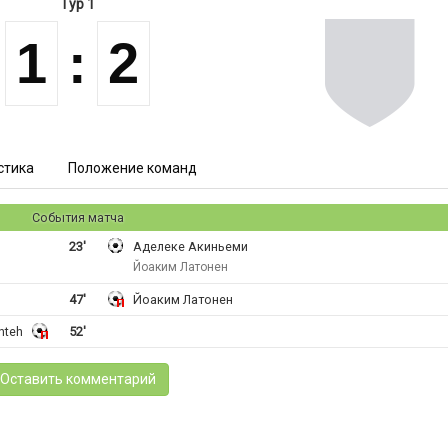
Тур 1
1
:
2
стика
Положение команд
События матча
23'
Аделеке Акиньеми
Йоаким Латонен
47'
Йоаким Латонен
nteh
52'
Оставить комментарий