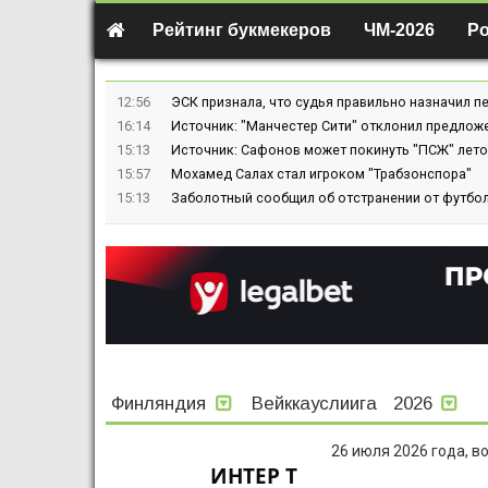
Рейтинг букмекеров
ЧМ-2026
Р
12:56
ЭСК признала, что судья правильно назначил пе
16:14
Источник: "Манчестер Сити" отклонил предлож
15:13
Источник: Сафонов может покинуть "ПСЖ" лето
15:57
Мохамед Салах стал игроком "Трабзонспора"
15:13
Заболотный сообщил об отстранении от футбол
Финляндия
Вейккауслиига
2026
26 июля 2026 года, в
ИНТЕР Т