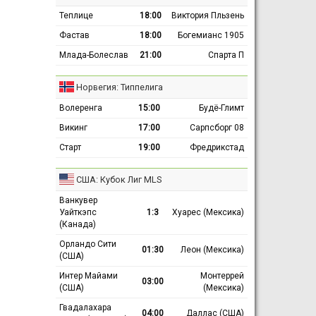
Теплице
18:00
Виктория Пльзень
Фастав
18:00
Богемианс 1905
Млада-Болеслав
21:00
Спарта П
Норвегия: Типпелига
Волеренга
15:00
Будё-Глимт
Викинг
17:00
Сарпсборг 08
Старт
19:00
Фредрикстад
США: Кубок Лиг MLS
Ванкувер
Уайткэпс
1:3
Хуарес (Мексика)
(Канада)
Орландо Сити
01:30
Леон (Мексика)
(США)
Интер Майами
Монтеррей
03:00
(США)
(Мексика)
Гвадалахара
04:00
Даллас (США)