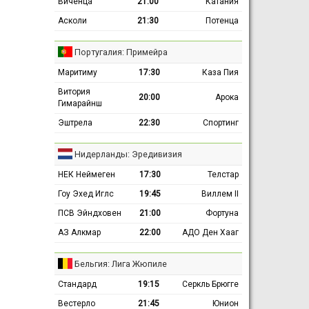
Виченца
21:00
Катания
Асколи
21:30
Потенца
Португалия: Примейра
Маритиму
17:30
Каза Пия
Витория
20:00
Арока
Гимарайнш
Эштрела
22:30
Спортинг
Нидерланды: Эредивизия
НЕК Неймеген
17:30
Телстар
Гоу Эхед Иглс
19:45
Виллем II
ПСВ Эйндховен
21:00
Фортуна
АЗ Алкмар
22:00
АДО Ден Хааг
Бельгия: Лига Жюпиле
Стандард
19:15
Серкль Брюгге
Вестерло
21:45
Юнион