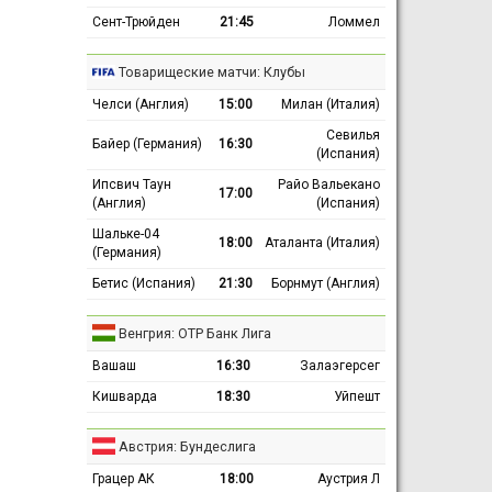
Сент-Трюйден
21:45
Ломмел
Товарищеские матчи: Клубы
Челси (Англия)
15:00
Милан (Италия)
Севилья
Байер (Германия)
16:30
(Испания)
Ипсвич Таун
Райо Вальекано
17:00
(Англия)
(Испания)
Шальке-04
18:00
Аталанта (Италия)
(Германия)
Бетис (Испания)
21:30
Борнмут (Англия)
Венгрия: ОТР Банк Лига
Вашаш
16:30
Залаэгерсег
Кишварда
18:30
Уйпешт
Австрия: Бундеслига
Грацер АК
18:00
Аустрия Л