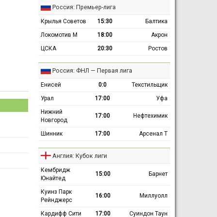
Россия: Премьер-лига
Крылья Советов
15:30
Балтика
Локомотив М
18:00
Акрон
ЦСКА
20:30
Ростов
Россия: ФНЛ — Первая лига
Енисей
0:0
Текстильщик
Урал
17:00
Уфа
Нижний
17:00
Нефтехимик
Новгород
Шинник
17:00
Арсенал Т
Англия: Кубок лиги
Кембридж
15:00
Барнет
Юнайтед
Куинз Парк
16:00
Миллуолл
Рейнджерс
Кардифф Сити
17:00
Суиндон Таун