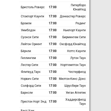
Питерборо
Бристоль Роверс
17:00
Юнайтед
Стокпорт Каунти
17:00
Донкастер Роверс
Бромли
17:00
Рединг
Уимблдон
17:00
Ньюпорт Каунти
Суонси Сити
17:00
Бирмингем Сити
Лейтон Ориент
17:00
Оксфорд Юнайтед
Бёрнли
17:00
Ноттс Каунти
Гиллингем
17:00
Лутон Таун
Лестер Сити
17:00
Нортгемптон Таун
Флитвуд Таун
17:00
Честерфилд
Норвич Сити
17:00
Милтон-Кинс Донс
Солфорд Сити
17:00
Шрусбери Таун
Барнсли
17:00
Уиган Атлетик
Хаддерсфилд
Престон Норт Энд
17:00
Таун
Вест Хэм