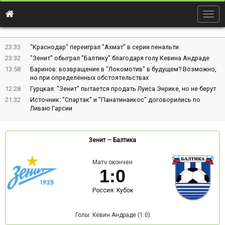
Togg
navig
23:33
"Краснодар" переиграл "Ахмат" в серии пенальти
23:32
"Зенит" обыграл "Балтику" благодаря голу Кевина Андраде
13:58
Баринов: возвращение в "Локомотив" в будущем? Возможно,
но при определённых обстоятельствах
12:28
Гурцкая: "Зенит" пытается продать Луиса Энрике, но не берут
21:32
Источник: "Спартак" и "Панатинаикос" договорились по
Ливаю Гарсии
Зенит
—
Балтика
Матч окончен
1
:
0
Россия: Кубок
Голы: Кевин Андраде (1:0)