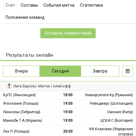
Счет
Составы
События матча
Статистика
Положение команд
Оставить комментарий
Результаты онлайн
Вчера
Сегодня
Завтра
Лига Европы: Матчи / плей-офф
КуПС (Финляндия)
18:00
Университатя Кр (Румыния)
Ягеллония (Польша)
19:00
Рейнджерс (Шотландия)
Линкольн (Гибралтар)
19:00
Омония (Кипр)
Маккаби Т-А (Израиль)
19:00
ЦСКА С (Болгария)
КИ Клаксвик (Фарерские
Лех П (Польша)
20:00
острова)