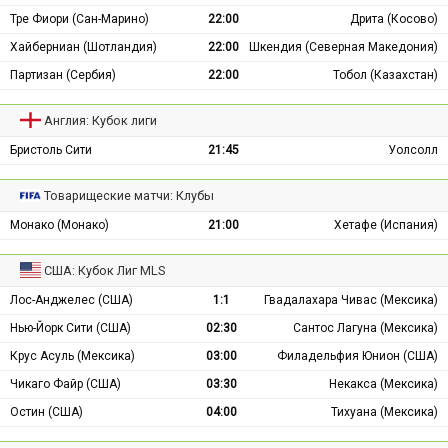
Тре Фиори (Сан-Марино)
22:00
Дрита (Косово)
Хайберниан (Шотландия)
22:00
Шкендия (Северная Македония)
Партизан (Сербия)
22:00
Тобол (Казахстан)
Англия: Кубок лиги
Бристоль Сити
21:45
Уолсолл
Товарищеские матчи: Клубы
Монако (Монако)
21:00
Хетафе (Испания)
США: Кубок Лиг MLS
Лос-Анджелес (США)
1:1
Гвадалахара Чивас (Мексика)
Нью-Йорк Сити (США)
02:30
Сантос Лагуна (Мексика)
Крус Асуль (Мексика)
03:00
Филадельфия Юнион (США)
Чикаго Файр (США)
03:30
Некакса (Мексика)
Остин (США)
04:00
Тихуана (Мексика)