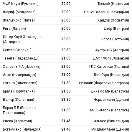
ЧФР Клуж (Румыния)
20:00
Тромсё (Норвегия)
Шериф (Молдавия)
20:00
Санкт-Галлен (Швейцария)
Жальгирис (Литва)
20:00
Хайдук (Хорватия)
Рига (Латвия)
20:00
Дьёр (Венгрия)
Интер Клуб Эскальдес
20:00
Флора (Эстония)
(Андорра)
Бейтар (Израиль)
20:30
Аустрия В (Австрия)
Твенте (Нидерланды)
21:00
ДАК 1904 (Словакия)
Хапоэль Т-А (Израиль)
21:00
ГКС Катовице (Польша)
Аякс (Нидерланды)
21:00
Шелбурн (Ирландия)
Лугано (Швейцария)
21:30
Рунавик (Фарерские острова)
Брага (Португалия)
21:30
Динамо Мн (Беларусь)
Валюр (Исландия)
21:30
Норшелланн (Дания)
Борац Б-Л (Босния и
21:30
МЛ Витебск (Беларусь)
Герцеговина)
Риека (Хорватия)
21:45
Ильвес (Финляндия)
Богемианс (Ирландия)
21:45
Мидтьюлланн (Дания)