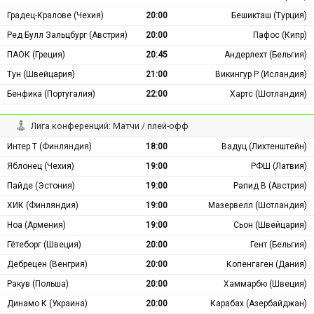
Градец-Кралове (Чехия)
20:00
Бешикташ (Турция)
Ред Булл Зальцбург (Австрия)
20:00
Пафос (Кипр)
ПАОК (Греция)
20:45
Андерлехт (Бельгия)
Тун (Швейцария)
21:00
Викингур Р (Исландия)
Бенфика (Португалия)
22:00
Хартс (Шотландия)
Лига конференций: Матчи / плей-офф
Интер Т (Финляндия)
18:00
Вадуц (Лихтенштейн)
Яблонец (Чехия)
19:00
РФШ (Латвия)
Пайде (Эстония)
19:00
Рапид В (Австрия)
ХИК (Финляндия)
19:00
Мазервелл (Шотландия)
Ноа (Армения)
19:00
Сьон (Швейцария)
Гётеборг (Швеция)
20:00
Гент (Бельгия)
Дебрецен (Венгрия)
20:00
Копенгаген (Дания)
Ракув (Польша)
20:00
Хаммарбю (Швеция)
Динамо К (Украина)
20:00
Карабах (Азербайджан)