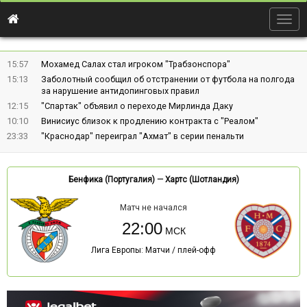
Togg
navig
15:57
Мохамед Салах стал игроком "Трабзонспора"
15:13
Заболотный сообщил об отстранении от футбола на полгода
за нарушение антидопинговых правил
12:15
"Спартак" объявил о переходе Мирлинда Даку
10:10
Винисиус близок к продлению контракта с "Реалом"
23:33
"Краснодар" переиграл "Ахмат" в серии пенальти
Бенфика (Португалия)
—
Хартс (Шотландия)
Матч не начался
22:00
Лига Европы: Матчи / плей-офф