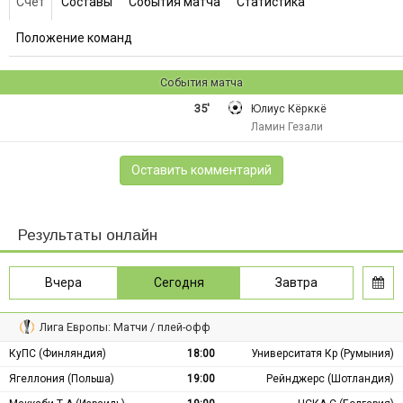
Счет
Составы
События матча
Статистика
Положение команд
События матча
35'
Юлиус Кёрккё
Ламин Гезали
Оставить комментарий
Результаты онлайн
Вчера
Сегодня
Завтра
Лига Европы: Матчи / плей-офф
КуПС (Финляндия)
18:00
Университатя Кр (Румыния)
Ягеллония (Польша)
19:00
Рейнджерс (Шотландия)