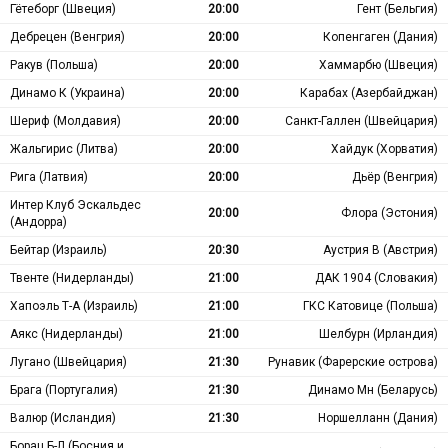
Гётеборг (Швеция)
20:00
Гент (Бельгия)
Дебрецен (Венгрия)
20:00
Копенгаген (Дания)
Ракув (Польша)
20:00
Хаммарбю (Швеция)
Динамо К (Украина)
20:00
Карабах (Азербайджан)
Шериф (Молдавия)
20:00
Санкт-Галлен (Швейцария)
Жальгирис (Литва)
20:00
Хайдук (Хорватия)
Рига (Латвия)
20:00
Дьёр (Венгрия)
Интер Клуб Эскальдес
20:00
Флора (Эстония)
(Андорра)
Бейтар (Израиль)
20:30
Аустрия В (Австрия)
Твенте (Нидерланды)
21:00
ДАК 1904 (Словакия)
Хапоэль Т-А (Израиль)
21:00
ГКС Катовице (Польша)
Аякс (Нидерланды)
21:00
Шелбурн (Ирландия)
Лугано (Швейцария)
21:30
Рунавик (Фарерские острова)
Брага (Португалия)
21:30
Динамо Мн (Беларусь)
Валюр (Исландия)
21:30
Норшелланн (Дания)
Борац Б-Л (Босния и