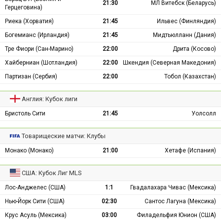
21:30
МЛ Витебск (Беларусь)
Герцеговина)
Риека (Хорватия)
21:45
Ильвес (Финляндия)
Богемианс (Ирландия)
21:45
Мидтьюлланн (Дания)
Тре Фиори (Сан-Марино)
22:00
Дрита (Косово)
Хайберниан (Шотландия)
22:00
Шкендия (Северная Македония)
Партизан (Сербия)
22:00
Тобол (Казахстан)
Англия: Кубок лиги
Бристоль Сити
21:45
Уолсолл
Товарищеские матчи: Клубы
Монако (Монако)
21:00
Хетафе (Испания)
США: Кубок Лиг MLS
Лос-Анджелес (США)
1:1
Гвадалахара Чивас (Мексика)
Нью-Йорк Сити (США)
02:30
Сантос Лагуна (Мексика)
Крус Асуль (Мексика)
03:00
Филадельфия Юнион (США)