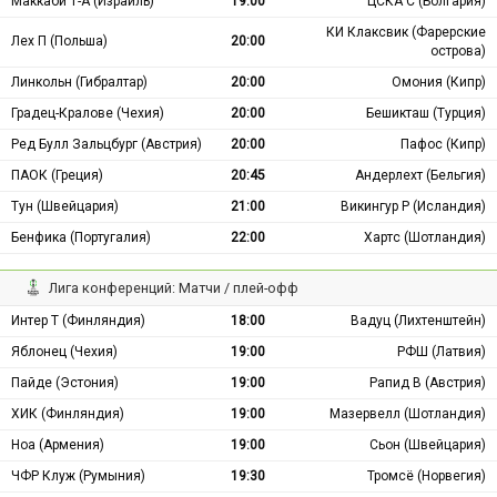
Маккаби Т-А (Израиль)
19:00
ЦСКА С (Болгария)
КИ Клаксвик (Фарерские
Лех П (Польша)
20:00
острова)
Линкольн (Гибралтар)
20:00
Омония (Кипр)
Градец-Кралове (Чехия)
20:00
Бешикташ (Турция)
Ред Булл Зальцбург (Австрия)
20:00
Пафос (Кипр)
ПАОК (Греция)
20:45
Андерлехт (Бельгия)
Тун (Швейцария)
21:00
Викингур Р (Исландия)
Бенфика (Португалия)
22:00
Хартс (Шотландия)
Лига конференций: Матчи / плей-офф
Интер Т (Финляндия)
18:00
Вадуц (Лихтенштейн)
Яблонец (Чехия)
19:00
РФШ (Латвия)
Пайде (Эстония)
19:00
Рапид В (Австрия)
ХИК (Финляндия)
19:00
Мазервелл (Шотландия)
Ноа (Армения)
19:00
Сьон (Швейцария)
ЧФР Клуж (Румыния)
19:30
Тромсё (Норвегия)