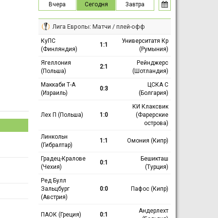
Вчера
Сегодня
Завтра
Лига Европы: Матчи / плей-офф
КуПС
Университатя Кр
1:1
(Финляндия)
(Румыния)
Ягеллония
Рейнджерс
2:1
(Польша)
(Шотландия)
Маккаби Т-А
ЦСКА С
0:3
(Израиль)
(Болгария)
КИ Клаксвик
Лех П (Польша)
1:0
(Фарерские
острова)
Линкольн
1:1
Омония (Кипр)
(Гибралтар)
Градец-Кралове
Бешикташ
0:1
(Чехия)
(Турция)
Ред Булл
Зальцбург
0:0
Пафос (Кипр)
(Австрия)
Андерлехт
ПАОК (Греция)
0:1