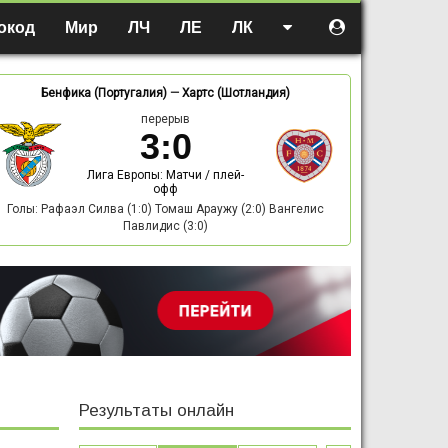
окод
Мир
ЛЧ
ЛЕ
ЛК
Бенфика (Португалия)
—
Хартс (Шотландия)
перерыв
3
:
0
Лига Европы: Матчи / плей-
офф
Голы: Рафаэл Силва (1:0) Томаш Араужу (2:0) Вангелис
Павлидис (3:0)
Результаты онлайн