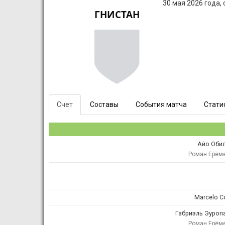
30 мая 2026 года,
ГНИСТАН
Счет
Составы
События матча
Стати
Айо Оби
Роман Ерём
Marcelo C
Габриэль Эуроп
Роман Ерём