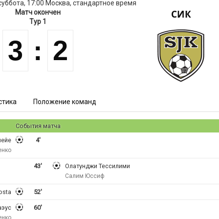
 суббота, 17:00 Москва, стандартное время
СИК
Матч окончен
Тур 1
3
:
2
стика
Положение команд
События матча
лейе
4'
енко
43'
Олатунджи Тессилими
Салим Юссиф
osta
52'
аэус
60'
енко