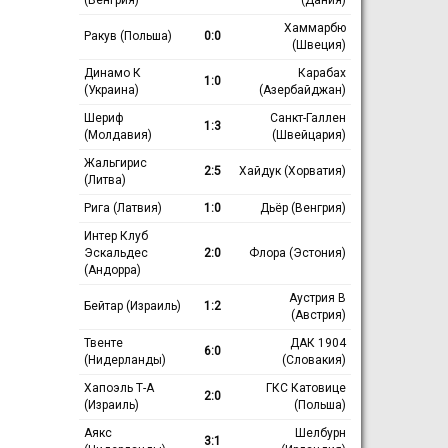
Хаммарбю
Ракув (Польша)
0:0
(Швеция)
Динамо К
Карабах
1:0
(Украина)
(Азербайджан)
Шериф
Санкт-Галлен
1:3
(Молдавия)
(Швейцария)
Жальгирис
2:5
Хайдук (Хорватия)
(Литва)
Рига (Латвия)
1:0
Дьёр (Венгрия)
Интер Клуб
Эскальдес
2:0
Флора (Эстония)
(Андорра)
Аустрия В
Бейтар (Израиль)
1:2
(Австрия)
Твенте
ДАК 1904
6:0
(Нидерланды)
(Словакия)
Хапоэль Т-А
ГКС Катовице
2:0
(Израиль)
(Польша)
Аякс
Шелбурн
3:1