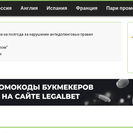
оссия
Англия
Испания
Франция
Пари пром
а на полгода за нарушение антидопинговых правил
лом"
и