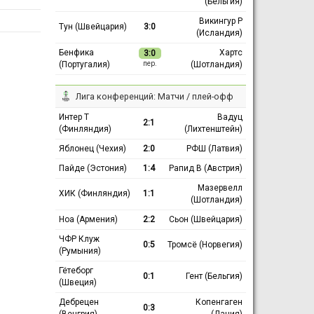
(Бельгия)
Викингур Р
Тун (Швейцария)
3:0
(Исландия)
Бенфика
Хартс
3:0
(Португалия)
(Шотландия)
пер.
Лига конференций: Матчи / плей-офф
Интер Т
Вадуц
2:1
(Финляндия)
(Лихтенштейн)
Яблонец (Чехия)
2:0
РФШ (Латвия)
Пайде (Эстония)
1:4
Рапид В (Австрия)
Мазервелл
ХИК (Финляндия)
1:1
(Шотландия)
Ноа (Армения)
2:2
Сьон (Швейцария)
ЧФР Клуж
0:5
Тромсё (Норвегия)
(Румыния)
Гётеборг
0:1
Гент (Бельгия)
(Швеция)
Дебрецен
Копенгаген
0:3
(Венгрия)
(Дания)