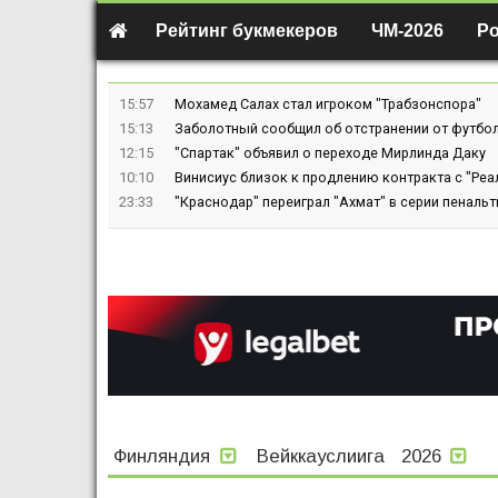
Рейтинг букмекеров
ЧМ-2026
Р
15:57
Мохамед Салах стал игроком "Трабзонспора"
15:13
Заболотный сообщил об отстранении от футбол
12:15
"Спартак" объявил о переходе Мирлинда Даку
10:10
Винисиус близок к продлению контракта с "Реа
23:33
"Краснодар" переиграл "Ахмат" в серии пенальт
Финляндия
Вейккауслиига
2026