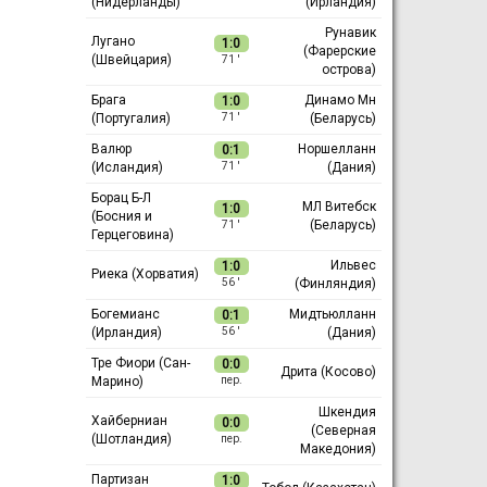
(Нидерланды)
(Ирландия)
Рунавик
Лугано
1:0
(Фарерские
(Швейцария)
71 ′
острова)
Брага
Динамо Мн
1:0
(Португалия)
(Беларусь)
71 ′
Валюр
Норшелланн
0:1
(Исландия)
(Дания)
71 ′
Борац Б-Л
МЛ Витебск
1:0
(Босния и
(Беларусь)
71 ′
Герцеговина)
Ильвес
1:0
Риека (Хорватия)
(Финляндия)
56 ′
Богемианс
Мидтьюлланн
0:1
(Ирландия)
(Дания)
56 ′
Тре Фиори (Сан-
0:0
Дрита (Косово)
Марино)
пер.
Шкендия
Хайберниан
0:0
(Северная
(Шотландия)
пер.
Македония)
Партизан
1:0