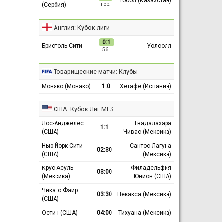
Тобол (Казахстан)
(Сербия)
пер.
Англия: Кубок лиги
0:1
Бристоль Сити
Уолсолл
56 ′
Товарищеские матчи: Клубы
Монако (Монако)
1:0
Хетафе (Испания)
США: Кубок Лиг MLS
Лос-Анджелес
Гвадалахара
1:1
(США)
Чивас (Мексика)
Нью-Йорк Сити
Сантос Лагуна
02:30
(США)
(Мексика)
Крус Асуль
Филадельфия
03:00
(Мексика)
Юнион (США)
Чикаго Файр
03:30
Некакса (Мексика)
(США)
Остин (США)
04:00
Тихуана (Мексика)