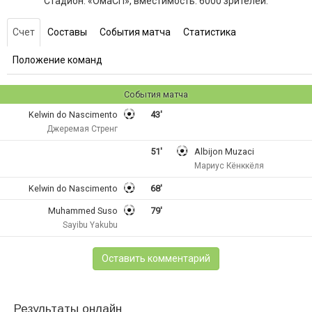
Стадион: «ОмаСП», вместимость: 6000 зрителей.
Счет
Составы
События матча
Статистика
Положение команд
События матча
Kelwin do Nascimento
43'
Джеремая Стренг
51'
Albijon Muzaci
Мариус Кёнккёля
Kelwin do Nascimento
68'
Muhammed Suso
79'
Sayibu Yakubu
Оставить комментарий
Результаты онлайн