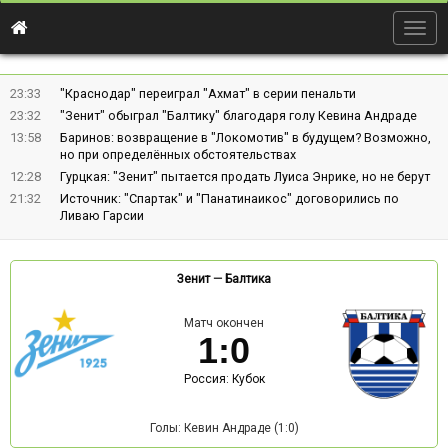
Togg
navig
23:33
"Краснодар" переиграл "Ахмат" в серии пенальти
23:32
"Зенит" обыграл "Балтику" благодаря голу Кевина Андраде
13:58
Баринов: возвращение в "Локомотив" в будущем? Возможно,
но при определённых обстоятельствах
12:28
Гурцкая: "Зенит" пытается продать Луиса Энрике, но не берут
21:32
Источник: "Спартак" и "Панатинаикос" договорились по
Ливаю Гарсии
Зенит
—
Балтика
Матч окончен
1
:
0
Россия: Кубок
Голы: Кевин Андраде (1:0)