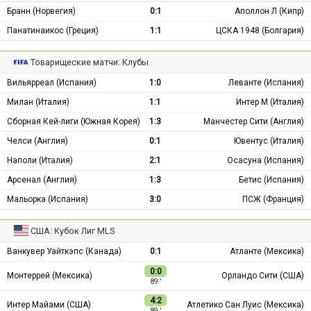
Бранн (Норвегия)
0:1
Аполлон Л (Кипр)
Панатинаикос (Греция)
1:1
ЦСКА 1948 (Болгария)
Товарищеские матчи: Клубы
Вильярреал (Испания)
1:0
Леванте (Испания)
Милан (Италия)
1:1
Интер М (Италия)
Сборная Кей-лиги (Южная Корея)
1:3
Манчестер Сити (Англия)
Челси (Англия)
0:1
Ювентус (Италия)
Наполи (Италия)
2:1
Осасуна (Испания)
Арсенал (Англия)
1:3
Бетис (Испания)
Мальорка (Испания)
3:0
ПСЖ (Франция)
США: Кубок Лиг MLS
Ванкувер Уайткэпс (Канада)
0:1
Атланте (Мексика)
0:0
Монтеррей (Мексика)
Орландо Сити (США)
89 ′
4:2
Интер Майами (США)
Атлетико Сан Луис (Мексика)
89 ′