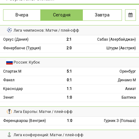
Вчера
Сегодня
Завтра
Лига чемпионов: Матчи / плей-офф
Орхус (Дания)
2:1
Сабах (Азербайджан)
Фенербахче (Турция)
2:0
Штурм (Австрия)
Россия: Кубок
Спартак М
5:1
Оренбург
Факел
0:1
Динамо М
Краснодар
1:1
Ахмат
Зенит
1:0
Балтика
Лига Европы: Матчи / плей-офф
Ференцварош (Венгрия)
1:0
Гурник З (Польша)
Лига конференций: Матчи / плей-офф