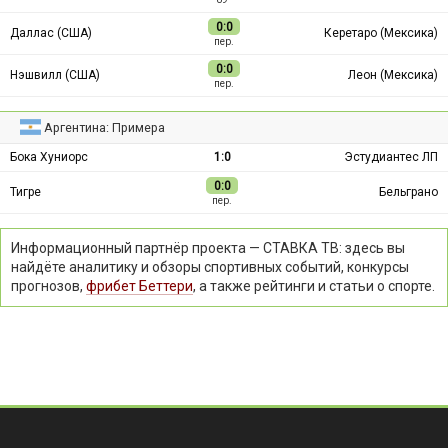
0:0
Даллас (США)
Керетаро (Мексика)
пер.
0:0
Нэшвилл (США)
Леон (Мексика)
пер.
Аргентина: Примера
Бока Хуниорс
1:0
Эстудиантес ЛП
0:0
Тигре
Бельграно
пер.
Информационный партнёр проекта — СТАВКА ТВ: здесь вы
найдёте аналитику и обзоры спортивных событий, конкурсы
прогнозов,
фрибет Беттери
, а также рейтинги и статьи о спорте.