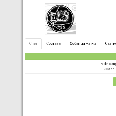
Счет
Составы
События матча
Стати
Miika Kaup
Николас 