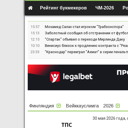
Рейтинг букмекеров
ЧМ-2026
Р
15:57
Мохамед Салах стал игроком "Трабзонспора"
15:13
Заболотный сообщил об отстранении от футбол
12:15
"Спартак" объявил о переходе Мирлинда Даку
10:10
Винисиус близок к продлению контракта с "Реа
23:33
"Краснодар" переиграл "Ахмат" в серии пенальт
Финляндия
Вейккауслиига
2026
30 мая 2026 года,
ТПС