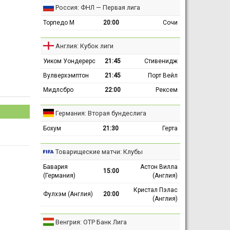
Россия: ФНЛ — Первая лига
Торпедо М
20:00
Сочи
Англия: Кубок лиги
Уиком Уондерерс
21:45
Стивенидж
Вулверхэмптон
21:45
Порт Вейл
Мидлсбро
22:00
Рексем
Германия: Вторая бундеслига
Бохум
21:30
Герта
Товарищеские матчи: Клубы
Бавария
Астон Вилла
15:00
(Германия)
(Англия)
Кристал Пэлас
Фулхэм (Англия)
20:00
(Англия)
Венгрия: ОТР Банк Лига