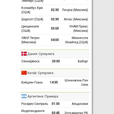
Тимберс (США)
Коламбус Крю
02:30
Пачука (Мексика)
(США)
Шарлотт (США)
02:30
Атлас (Мексика)
Цинциннати
УНАМ Пумас
03:00
(США)
(Мексика)
УАНЛ Тигрес
Миннесота
04:00
(Мексика)
Юнайтед (США)
Дания: Суперлига
Сённерйюск
20:00
Виборг
Китай: Суперлига
Шэньчжэнь Пэн
Бэйцзин Гоань
14:35
Сити
Аргентина: Примера
Росарио Сентраль
01:30
Альдосиви
Индепендьенте
03:45
Эстудиантес РК