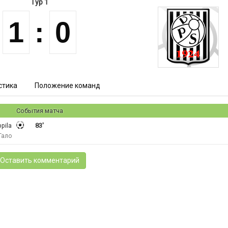
Тур 1
1
:
0
стика
Положение команд
События матча
pila
83'
Тало
Оставить комментарий