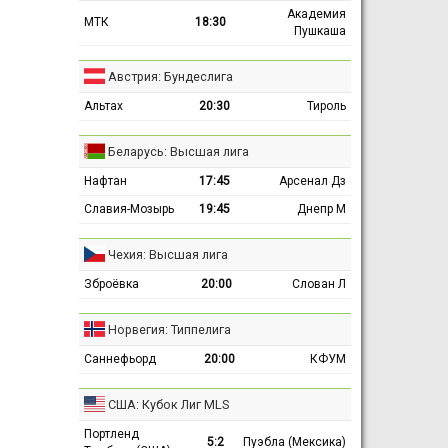
Академия
МТК
18:30
Пушкаша
Австрия: Бундеслига
Альтах
20:30
Тироль
Беларусь: Высшая лига
Нафтан
17:45
Арсенал Дз
Славия-Мозырь
19:45
Днепр М
Чехия: Высшая лига
Зброёвка
20:00
Слован Л
Норвегия: Типпелига
Саннефьорд
20:00
КФУМ
США: Кубок Лиг MLS
Портленд
5:2
Пуэбла (Мексика)