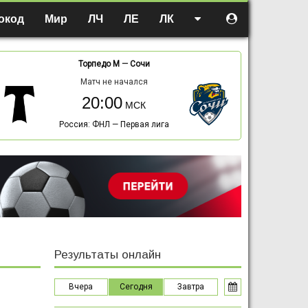
окод
Мир
ЛЧ
ЛЕ
ЛК
Торпедо М
—
Сочи
Матч не начался
20:00
Россия: ФНЛ — Первая лига
Результаты онлайн
Вчера
Сегодня
Завтра