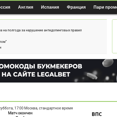
оссия
Англия
Испания
Франция
Пари пром
а на полгода за нарушение антидопинговых правил
лом"
и
 суббота, 17:00 Москва, стандартное время
ВПС
Матч окончен