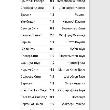
Бристоль Роверс
0:1
Питерборо Юнайтед
Стокпорт Каунти
1:1
Донкастер Роверс
Бромли
1:1
Рединг
Уимблдон
1:1
Ньюпорт Каунти
Суонси Сити
0:1
Бирмингем Сити
Лейтон Ориент
2:0
Оксфорд Юнайтед
Бёрнли
1:1
Ноттс Каунти
Гиллингем
0:3
Лутон Таун
Лестер Сити
1:0
Нортгемптон Таун
Флитвуд Таун
1:0
Честерфилд
Норвич Сити
4:1
Милтон-Кинс Донс
Солфорд Сити
1:1
Шрусбери Таун
Барнсли
1:1
Уиган Атлетик
Престон Норт Энд
1:1
Хаддерсфилд Таун
Вест Хэм Юнайтед
3:1
Портсмут
Бёртон Альбион
1:2
Блэкберн Роверс