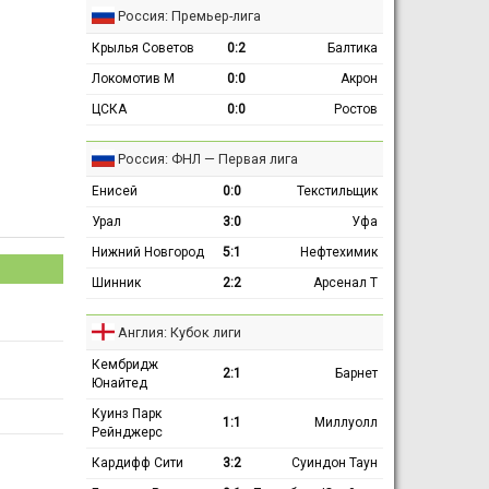
Россия: Премьер-лига
Крылья Советов
0:2
Балтика
Локомотив М
0:0
Акрон
ЦСКА
0:0
Ростов
Россия: ФНЛ — Первая лига
Енисей
0:0
Текстильщик
Урал
3:0
Уфа
Нижний Новгород
5:1
Нефтехимик
Шинник
2:2
Арсенал Т
Англия: Кубок лиги
Кембридж
2:1
Барнет
Юнайтед
Куинз Парк
1:1
Миллуолл
Рейнджерс
Кардифф Сити
3:2
Суиндон Таун