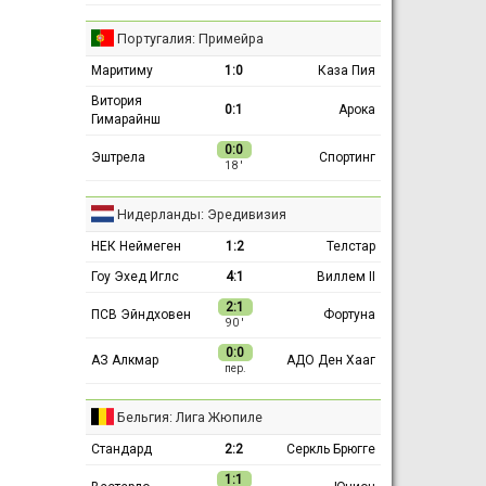
Португалия: Примейра
Маритиму
1:0
Каза Пия
Витория
0:1
Арока
Гимарайнш
0:0
Эштрела
Спортинг
18 ′
Нидерланды: Эредивизия
НЕК Неймеген
1:2
Телстар
Гоу Эхед Иглс
4:1
Виллем II
2:1
ПСВ Эйндховен
Фортуна
90 ′
0:0
АЗ Алкмар
АДО Ден Хааг
пер.
Бельгия: Лига Жюпиле
Стандард
2:2
Серкль Брюгге
1:1