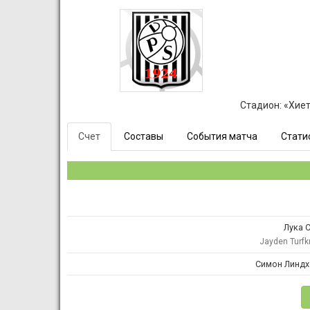
Стадион: «Хиет
Счет
Составы
События матча
Стати
Лука 
Jayden Turfkr
Симон Линд