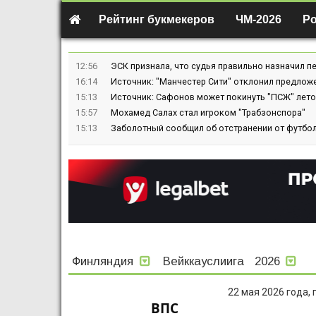
Рейтинг букмекеров
ЧМ-2026
Р
12:56
ЭСК признала, что судья правильно назначил пе
16:14
Источник: "Манчестер Сити" отклонил предлож
15:13
Источник: Сафонов может покинуть "ПСЖ" лето
15:57
Мохамед Салах стал игроком "Трабзонспора"
15:13
Заболотный сообщил об отстранении от футбол
Финляндия
Вейккауслиига
2026
22 мая 2026 года,
ВПС