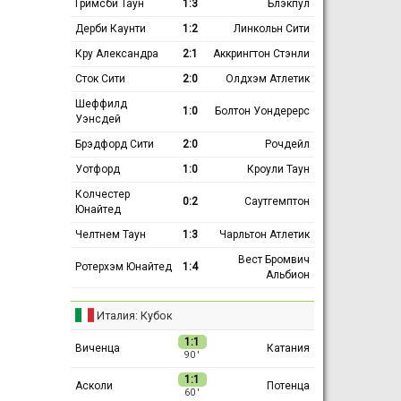
Гримсби Таун
1:3
Блэкпул
Дерби Каунти
1:2
Линкольн Сити
Кру Александра
2:1
Аккрингтон Стэнли
Сток Сити
2:0
Олдхэм Атлетик
Шеффилд
1:0
Болтон Уондерерс
Уэнсдей
Брэдфорд Сити
2:0
Рочдейл
Уотфорд
1:0
Кроули Таун
Колчестер
0:2
Саутгемптон
Юнайтед
Челтнем Таун
1:3
Чарльтон Атлетик
Вест Бромвич
Ротерхэм Юнайтед
1:4
Альбион
Италия: Кубок
1:1
Виченца
Катания
90 ′
1:1
Асколи
Потенца
60 ′