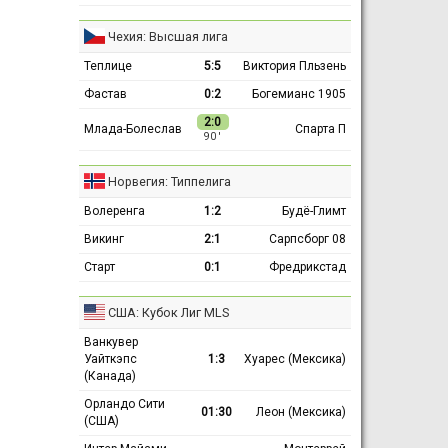
Чехия: Высшая лига
Теплице
5:5
Виктория Пльзень
Фастав
0:2
Богемианс 1905
2:0
Млада-Болеслав
Спарта П
90 ′
Норвегия: Типпелига
Волеренга
1:2
Будё-Глимт
Викинг
2:1
Сарпсборг 08
Старт
0:1
Фредрикстад
США: Кубок Лиг MLS
Ванкувер
Уайткэпс
1:3
Хуарес (Мексика)
(Канада)
Орландо Сити
01:30
Леон (Мексика)
(США)