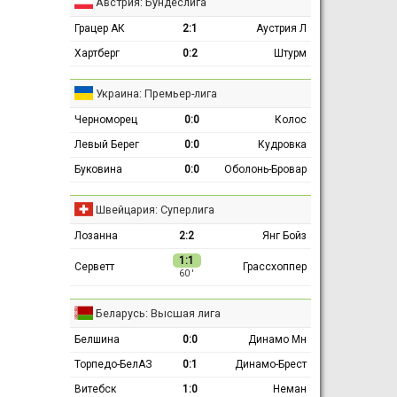
Австрия: Бундеслига
Грацер АК
2:1
Аустрия Л
Хартберг
0:2
Штурм
Украина: Премьер-лига
Черноморец
0:0
Колос
Левый Берег
0:0
Кудровка
Буковина
0:0
Оболонь-Бровар
Швейцария: Суперлига
Лозанна
2:2
Янг Бойз
1:1
Серветт
Грассхоппер
60 ′
Беларусь: Высшая лига
Белшина
0:0
Динамо Мн
Торпедо-БелАЗ
0:1
Динамо-Брест
Витебск
1:0
Неман