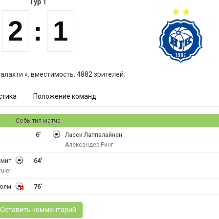
Тур 1
2
:
1
алахти », вместимость: 4882 зрителей.
стика
Положение команд
События матча
6'
Ласси Лаппалайнен
Александер Ринг
Смит
64'
uier
холм
76'
Оставить комментарий