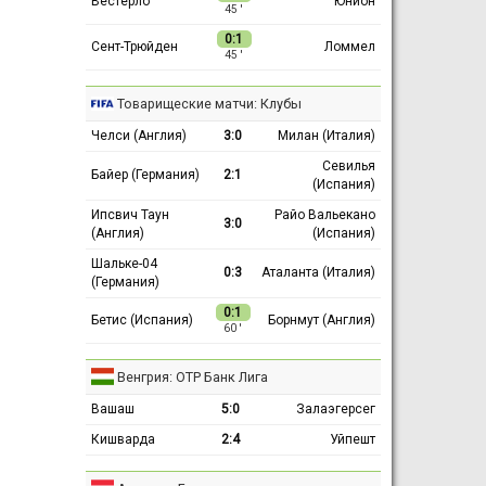
Вестерло
Юнион
45 ′
0:1
Сент-Трюйден
Ломмел
45 ′
Товарищеские матчи: Клубы
Челси (Англия)
3:0
Милан (Италия)
Севилья
Байер (Германия)
2:1
(Испания)
Ипсвич Таун
Райо Вальекано
3:0
(Англия)
(Испания)
Шальке-04
0:3
Аталанта (Италия)
(Германия)
0:1
Бетис (Испания)
Борнмут (Англия)
60 ′
Венгрия: ОТР Банк Лига
Вашаш
5:0
Залаэгерсег
Кишварда
2:4
Уйпешт