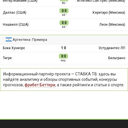
Интер Майами (США)
Атлетико Сан Луис (Мексика)
86 ′
0:0
Даллас (США)
Керетаро (Мексика)
44 ′
0:0
Нэшвилл (США)
Леон (Мексика)
44 ′
Аргентина: Примера
Бока Хуниорс
1:0
Эстудиантес ЛП
0:0
Тигре
Бельграно
пер.
Информационный партнёр проекта — СТАВКА ТВ: здесь вы
найдёте аналитику и обзоры спортивных событий, конкурсы
прогнозов,
фрибет Беттери
, а также рейтинги и статьи о спорте.