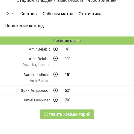
Стадион: «Лахден », вместимость: 14500 зрителей.
Счет
Составы
События матча
Статистика
Положение команд
События матча
Amir Belabid
4'
Amir Belabid
11'
Эрик Андерссон
Aaron Lindholm
18'
Amir Belabid
Эрик Андерссон
52'
Daniel Heikkinen
70'
Оставить комментарий