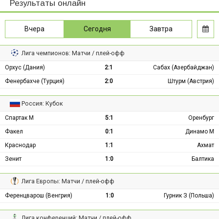
Результаты онлайн
Вчера
Сегодня
Завтра
Лига чемпионов: Матчи / плей-офф
Орхус (Дания)
2:1
Сабах (Азербайджан)
Фенербахче (Турция)
2:0
Штурм (Австрия)
Россия: Кубок
Спартак М
5:1
Оренбург
Факел
0:1
Динамо М
Краснодар
1:1
Ахмат
Зенит
1:0
Балтика
Лига Европы: Матчи / плей-офф
Ференцварош (Венгрия)
1:0
Гурник З (Польша)
Лига конференций: Матчи / плей-офф