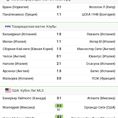
Бранн (Норвегия)
0:1
Аполлон Л (Кипр)
Панатинаикос (Греция)
1:1
ЦСКА 1948 (Болгария)
Товарищеские матчи: Клубы
Вильярреал (Испания)
1:0
Леванте (Испания)
Милан (Италия)
1:1
Интер М (Италия)
Сборная Кей-лиги (Южная Корея)
1:3
Манчестер Сити (Англия)
Челси (Англия)
0:1
Ювентус (Италия)
Наполи (Италия)
2:1
Осасуна (Испания)
Арсенал (Англия)
1:3
Бетис (Испания)
Мальорка (Испания)
3:0
ПСЖ (Франция)
США: Кубок Лиг MLS
Ванкувер Уайткэпс (Канада)
0:1
Атланте (Мексика)
0:0
Монтеррей (Мексика)
Орландо Сити (США)
86 ′
4:2