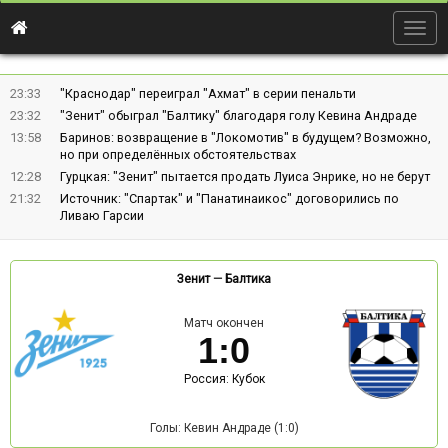
Togg
navig
23:33
"Краснодар" переиграл "Ахмат" в серии пенальти
23:32
"Зенит" обыграл "Балтику" благодаря голу Кевина Андраде
13:58
Баринов: возвращение в "Локомотив" в будущем? Возможно,
но при определённых обстоятельствах
12:28
Гурцкая: "Зенит" пытается продать Луиса Энрике, но не берут
21:32
Источник: "Спартак" и "Панатинаикос" договорились по
Ливаю Гарсии
Зенит
—
Балтика
Матч окончен
1
:
0
Россия: Кубок
Голы: Кевин Андраде (1:0)