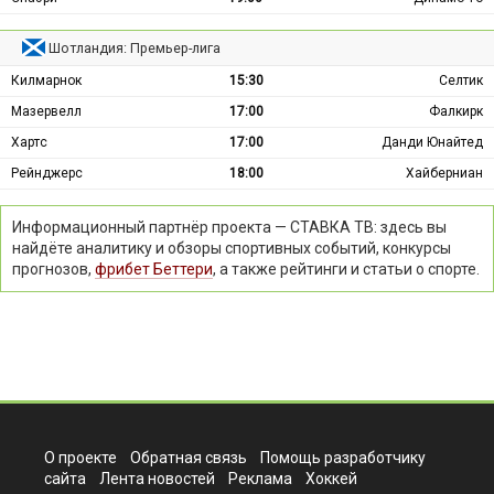
Шотландия: Премьер-лига
Килмарнок
15:30
Селтик
Мазервелл
17:00
Фалкирк
Хартс
17:00
Данди Юнайтед
Рейнджерс
18:00
Хайберниан
Информационный партнёр проекта — СТАВКА ТВ: здесь вы
найдёте аналитику и обзоры спортивных событий, конкурсы
прогнозов,
фрибет Беттери
, а также рейтинги и статьи о спорте.
О проекте
Обратная связь
Помощь разработчику
сайта
Лента новостей
Реклама
Хоккей