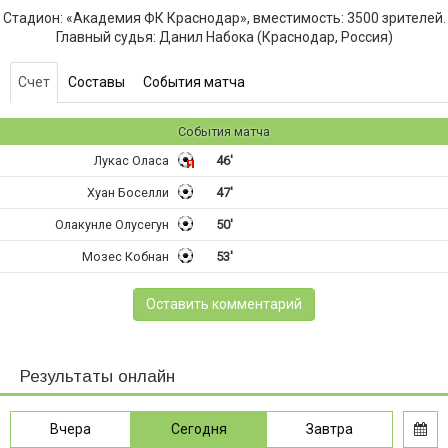
Стадион: «Академия ФК Краснодар», вместимость: 3500 зрителей.
Главный судья: Данил Набока (Краснодар, Россия)
Счет
Составы
События матча
События матча
Лукас Оласа
46'
Хуан Боселли
47'
Олакунле Олусегун
50'
Мозес Кобнан
53'
Оставить комментарий
Результаты онлайн
Вчера
Сегодня
Завтра