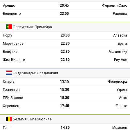
Ареццо
20:45
ФеральпиСало
Беневенто
22:00
Равенна
Португалия: Примейра
Порту
20:00
Алверка
Морейренсе
22:30
Брага
Бенфика
22:30
Академику
Жил Висенте
22:30
Риу Аве
Нидерланды: Эредивизия
Спарта
13:15
Фейеноорд
Гронинген
15:30
Утрехт
ПЕК Зволле
15:30
Аякс
Херенвен
17:45
Твенте
Бельгия: Лига Жюпиле
Гент
14:30
Мехелен