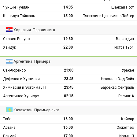
Чунцин Тунлян
14:35
Шанхай Порт
Шаньдун Тайшань
15:00
Тяньцзинь Цзиньмэнь Тайгер
Хорватия: Первая лига
Славен Белупо
19:30
Вараждин
Хайдук
22:00
Истра 1961
Аргентина: Примера
Сан-Лоренсо
21:00
Уракан
Дефенса и Хустисия
23:45
Ньюэллс Олд Бойз
Химнасия и Эсгрима ЛП
23:45
Барракас Сентраль
Аргентинос Хуниорс
02:15
Расинг А
Казахстан: Премьер-лига
Тобол
16:00
Кайсар
Астана
16:00
Окжетпес
Елимай
17:00
Иртыш П