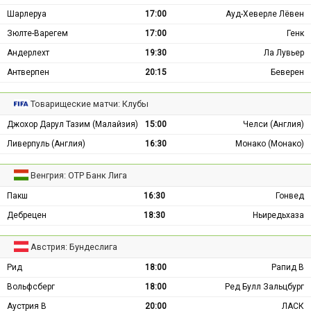
Шарлеруа
17:00
Ауд-Хеверле Лёвен
Зюлте-Варегем
17:00
Генк
Андерлехт
19:30
Ла Лувьер
Антверпен
20:15
Беверен
Товарищеские матчи: Клубы
Джохор Дарул Тазим (Малайзия)
15:00
Челси (Англия)
Ливерпуль (Англия)
16:30
Монако (Монако)
Венгрия: ОТР Банк Лига
Пакш
16:30
Гонвед
Дебрецен
18:30
Ньиредьхаза
Австрия: Бундеслига
Рид
18:00
Рапид В
Вольфсберг
18:00
Ред Булл Зальцбург
Аустрия В
20:00
ЛАСК