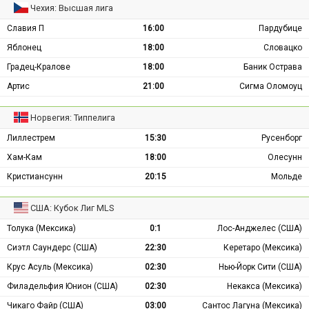
Чехия: Высшая лига
Славия П
16:00
Пардубице
Яблонец
18:00
Словацко
Градец-Кралове
18:00
Баник Острава
Артис
21:00
Сигма Оломоуц
Норвегия: Типпелига
Лиллестрем
15:30
Русенборг
Хам-Кам
18:00
Олесунн
Кристиансунн
20:15
Мольде
США: Кубок Лиг MLS
Толука (Мексика)
0:1
Лос-Анджелес (США)
Сиэтл Саундерс (США)
22:30
Керетаро (Мексика)
Крус Асуль (Мексика)
02:30
Нью-Йорк Сити (США)
Филадельфия Юнион (США)
02:30
Некакса (Мексика)
Чикаго Файр (США)
03:00
Сантос Лагуна (Мексика)