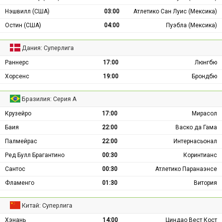
Нэшвилл (США)
03:00
Атлетико Сан Луис (Мексика)
Остин (США)
04:00
Пуэбла (Мексика)
Дания: Суперлига
Раннерс
17:00
Люнгбю
Хорсенс
19:00
Брондбю
Бразилия: Серия А
Крузейро
17:00
Мирасол
Баия
22:00
Васко да Гама
Палмейрас
22:00
Интернасьонал
Ред Булл Брагантино
00:30
Коринтианс
Сантос
00:30
Атлетико Паранаэнсе
Фламенго
01:30
Витория
Китай: Суперлига
Хэнань
14:00
Циндао Вест Кост