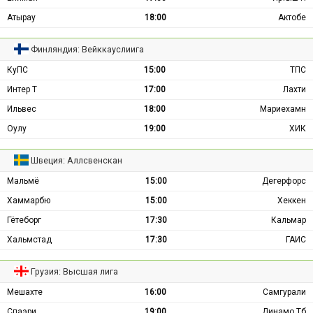
Атырау
18:00
Актобе
Финляндия: Вейккауслиига
КуПС
15:00
ТПС
Интер Т
17:00
Лахти
Ильвес
18:00
Мариехамн
Оулу
19:00
ХИК
Швеция: Аллсвенскан
Мальмё
15:00
Дегерфорс
Хаммарбю
15:00
Хеккен
Гётеборг
17:30
Кальмар
Хальмстад
17:30
ГАИС
Грузия: Высшая лига
Мешахте
16:00
Самгурали
Спаэри
19:00
Динамо Тб