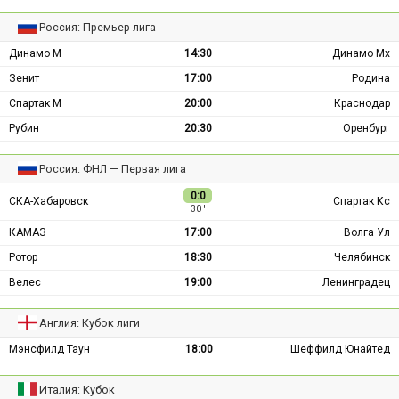
Россия: Премьер-лига
Динамо М
14:30
Динамо Мх
Зенит
17:00
Родина
Спартак М
20:00
Краснодар
Рубин
20:30
Оренбург
Россия: ФНЛ — Первая лига
0:0
СКА-Хабаровск
Спартак Кс
30 ′
КАМАЗ
17:00
Волга Ул
Ротор
18:30
Челябинск
Велес
19:00
Ленинградец
Англия: Кубок лиги
Мэнсфилд Таун
18:00
Шеффилд Юнайтед
Италия: Кубок