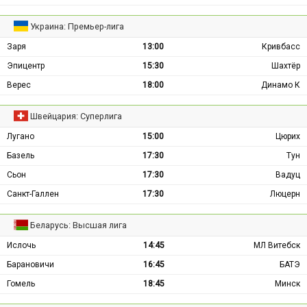
Украина: Премьер-лига
Заря
13:00
Кривбасс
Эпицентр
15:30
Шахтёр
Верес
18:00
Динамо К
Швейцария: Суперлига
Лугано
15:00
Цюрих
Базель
17:30
Тун
Сьон
17:30
Вадуц
Санкт-Галлен
17:30
Люцерн
Беларусь: Высшая лига
Ислочь
14:45
МЛ Витебск
Барановичи
16:45
БАТЭ
Гомель
18:45
Минск