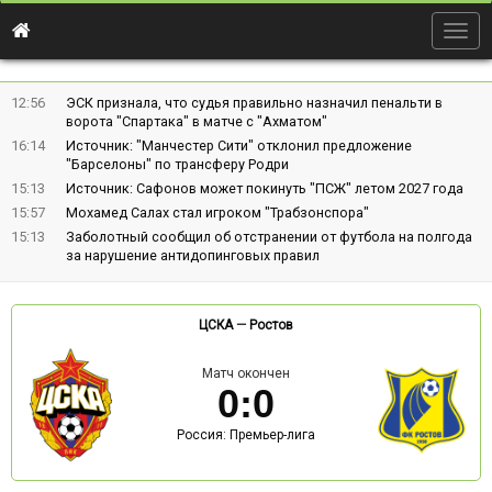
Togg
navig
12:56
ЭСК признала, что судья правильно назначил пенальти в
ворота "Спартака" в матче с "Ахматом"
16:14
Источник: "Манчестер Сити" отклонил предложение
"Барселоны" по трансферу Родри
15:13
Источник: Сафонов может покинуть "ПСЖ" летом 2027 года
15:57
Мохамед Салах стал игроком "Трабзонспора"
15:13
Заболотный сообщил об отстранении от футбола на полгода
за нарушение антидопинговых правил
ЦСКА
—
Ростов
Матч окончен
0
:
0
Россия: Премьер-лига