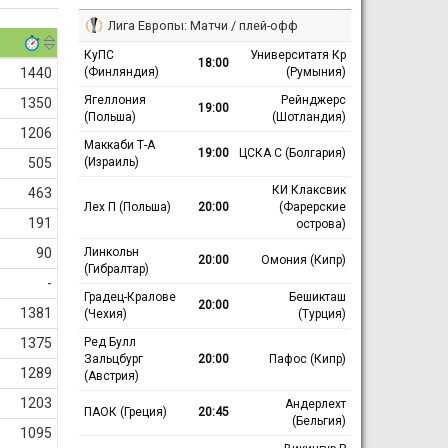
Лига Европы: Матчи / плей-офф
КуПС
Университатя Кр
18:00
(Финляндия)
(Румыния)
1440
Ягеллония
Рейнджерс
1350
19:00
(Польша)
(Шотландия)
1206
Маккаби Т-А
19:00
ЦСКА С (Болгария)
(Израиль)
505
КИ Клаксвик
463
Лех П (Польша)
20:00
(Фарерские
191
острова)
Линкольн
90
20:00
Омония (Кипр)
(Гибралтар)
-
Градец-Кралове
Бешикташ
20:00
1381
(Чехия)
(Турция)
Ред Булл
1375
Зальцбург
20:00
Пафос (Кипр)
1289
(Австрия)
1203
Андерлехт
ПАОК (Греция)
20:45
(Бельгия)
1095