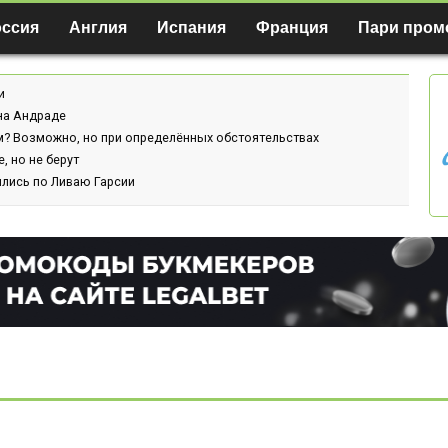
оссия
Англия
Испания
Франция
Пари пром
и
ина Андраде
м? Возможно, но при определённых обстоятельствах
, но не берут
ились по Ливаю Гарсии