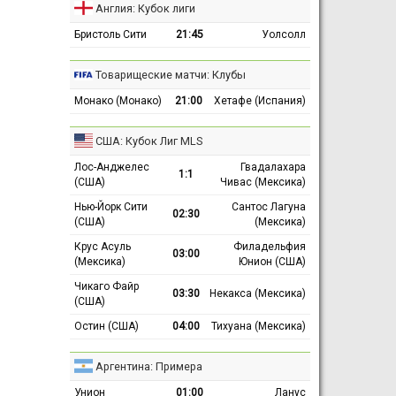
Англия: Кубок лиги
Бристоль Сити
21:45
Уолсолл
Товарищеские матчи: Клубы
Монако (Монако)
21:00
Хетафе (Испания)
США: Кубок Лиг MLS
Лос-Анджелес
Гвадалахара
1:1
(США)
Чивас (Мексика)
Нью-Йорк Сити
Сантос Лагуна
02:30
(США)
(Мексика)
Крус Асуль
Филадельфия
03:00
(Мексика)
Юнион (США)
Чикаго Файр
03:30
Некакса (Мексика)
(США)
Остин (США)
04:00
Тихуана (Мексика)
Аргентина: Примера
Унион
01:00
Ланус