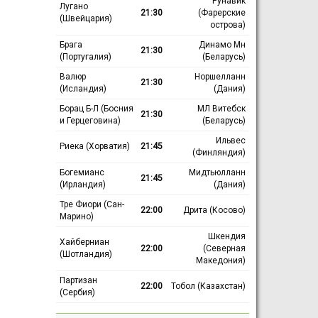
Рунавик
Лугано
21:30
(Фарерские
(Швейцария)
острова)
Брага
Динамо Мн
21:30
(Португалия)
(Беларусь)
Валюр
Норшелланн
21:30
(Исландия)
(Дания)
Борац Б-Л (Босния
МЛ Витебск
21:30
и Герцеговина)
(Беларусь)
Ильвес
Риека (Хорватия)
21:45
(Финляндия)
Богемианс
Мидтьюлланн
21:45
(Ирландия)
(Дания)
Тре Фиори (Сан-
22:00
Дрита (Косово)
Марино)
Шкендия
Хайберниан
22:00
(Северная
(Шотландия)
Македония)
Партизан
22:00
Тобол (Казахстан)
(Сербия)