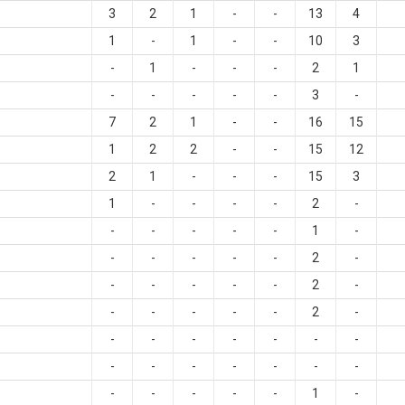
3
2
1
-
-
13
4
1
-
1
-
-
10
3
-
1
-
-
-
2
1
-
-
-
-
-
3
-
7
2
1
-
-
16
15
1
2
2
-
-
15
12
2
1
-
-
-
15
3
1
-
-
-
-
2
-
-
-
-
-
-
1
-
-
-
-
-
-
2
-
-
-
-
-
-
2
-
-
-
-
-
-
2
-
-
-
-
-
-
-
-
-
-
-
-
-
-
-
-
-
-
-
-
1
-