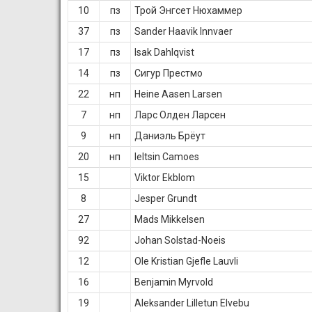
10
пз
Трой Энгсет Нюхаммер
37
пз
Sander Haavik Innvaer
17
пз
Isak Dahlqvist
14
пз
Сигур Престмо
22
нп
Heine Aasen Larsen
7
нп
Ларс Олден Ларсен
9
нп
Даниэль Брёут
20
нп
Ieltsin Camoes
15
Viktor Ekblom
8
Jesper Grundt
27
Mads Mikkelsen
92
Johan Solstad-Noeis
12
Ole Kristian Gjefle Lauvli
16
Benjamin Myrvold
19
Aleksander Lilletun Elvebu