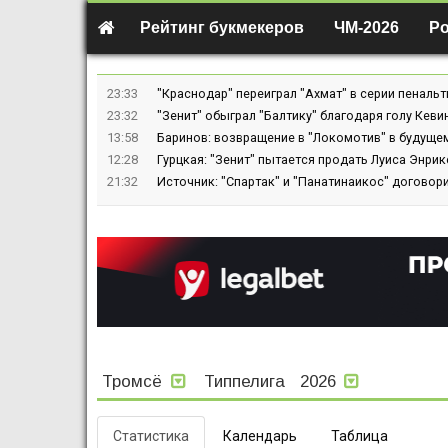
Рейтинг букмекеров
ЧМ-2026
Р
23:33
"Краснодар" переиграл "Ахмат" в серии пенальт
23:32
"Зенит" обыграл "Балтику" благодаря голу Кев
13:58
Баринов: возвращение в "Локомотив" в будуще
12:28
Гурцкая: "Зенит" пытается продать Луиса Энрике
21:32
Источник: "Спартак" и "Панатинаикос" договор
Тромсё
Типпелига
2026
Статистика
Календарь
Таблица