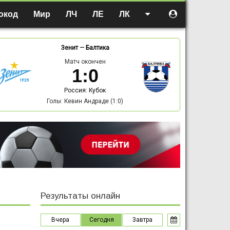
окод
Мир
ЛЧ
ЛЕ
ЛК
Зенит
—
Балтика
Матч окончен
1
:
0
Россия: Кубок
Голы: Кевин Андраде (1:0)
Результаты онлайн
Вчера
Сегодня
Завтра