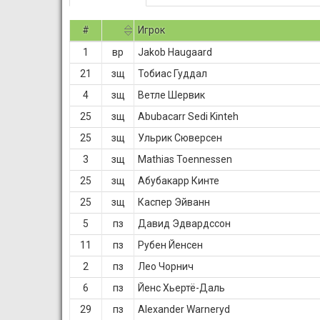
#
Игрок
1
вр
Jakob Haugaard
21
зщ
Тобиас Гуддал
4
зщ
Ветле Шервик
25
зщ
Abubacarr Sedi Kinteh
25
зщ
Ульрик Сюверсен
3
зщ
Mathias Toennessen
25
зщ
Абубакарр Кинте
25
зщ
Каспер Эйванн
5
пз
Давид Эдвардссон
11
пз
Рубен Йенсен
2
пз
Лео Чорнич
6
пз
Йенс Хьертё-Даль
29
пз
Alexander Warneryd