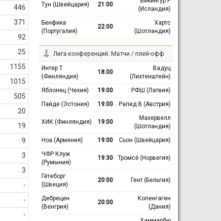
Викингур Р
Тун (Швейцария)
21:00
446
(Исландия)
371
Бенфика
Хартс
22:00
(Португалия)
(Шотландия)
92
25
Лига конференций: Матчи / плей-офф
1155
Интер Т
Вадуц
18:00
(Финляндия)
(Лихтенштейн)
1015
Яблонец (Чехия)
19:00
РФШ (Латвия)
505
Пайде (Эстония)
19:00
Рапид В (Австрия)
20
Мазервелл
ХИК (Финляндия)
19:00
19
(Шотландия)
Ноа (Армения)
19:00
Сьон (Швейцария)
9
ЧФР Клуж
3
19:30
Тромсё (Норвегия)
(Румыния)
3
Гётеборг
20:00
Гент (Бельгия)
(Швеция)
-
Дебрецен
Копенгаген
-
20:00
(Венгрия)
(Дания)
-
Хаммарбю