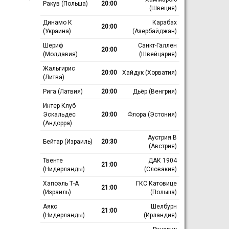
Ракув (Польша)
20:00
(Швеция)
Динамо К
Карабах
20:00
(Украина)
(Азербайджан)
Шериф
Санкт-Галлен
20:00
(Молдавия)
(Швейцария)
Жальгирис
20:00
Хайдук (Хорватия)
(Литва)
Рига (Латвия)
20:00
Дьёр (Венгрия)
Интер Клуб
Эскальдес
20:00
Флора (Эстония)
(Андорра)
Аустрия В
Бейтар (Израиль)
20:30
(Австрия)
Твенте
ДАК 1904
21:00
(Нидерланды)
(Словакия)
Хапоэль Т-А
ГКС Катовице
21:00
(Израиль)
(Польша)
Аякс
Шелбурн
21:00
(Нидерланды)
(Ирландия)