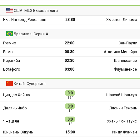
США: MLS Высшая лига
Нью-Инглэнд Революшн
23:30
Хьюстон Динамо
Бразилия: Серия А
Гремио
22:00
Сан-Паулу
Ремо
00:30
Атлетико Минейро
Коритиба
02:30
Шапекоэнсе
Ботафого
03:00
Флуминенсе
Китай: Суперлига
0:0
Циндао Хайню
Шанхай Шэньхуа
36 ′
0:0
Далянь Инбо
Ляонин Тежэнь
1 ′
0:0
Чжэцзян
Ухань Фри Таунс
1 ′
Юньнань Юйкунь
15:00
Чэнду Жунчэн