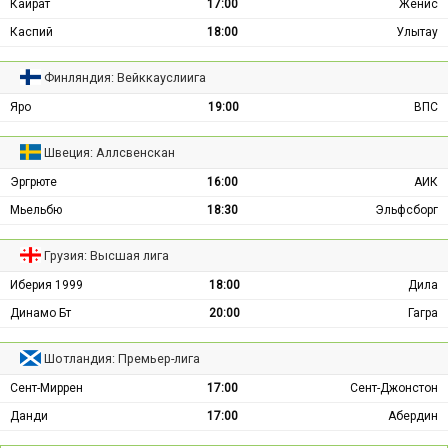
Кайрат
17:00
Женис
Каспий
18:00
Улытау
Финляндия: Вейккауслиига
Яро
19:00
ВПС
Швеция: Аллсвенскан
Эргрюте
16:00
АИК
Мьельбю
18:30
Эльфсборг
Грузия: Высшая лига
Иберия 1999
18:00
Дила
Динамо Бт
20:00
Гагра
Шотландия: Премьер-лига
Сент-Миррен
17:00
Сент-Джонстон
Данди
17:00
Абердин