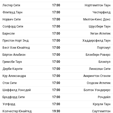
Лестер Сити
17:00
Нортгемптон Таун
Флитвуд Таун
17:00
Честерфилд
Норвич Сити
17:00
Милтон-Кинс Донс
Солфорд Сити
17:00
Шрусбери Таун
Барнсли
17:00
Уиган Атлетик
Престон Норт Энд
17:00
Хаддерсфилд Таун
Вест Хэм Юнайтед
17:00
Портсмут
Бёртон Альбион
17:00
Блэкберн Роверс
Гримсби Таун
17:00
Блэкпул
Дерби Каунти
17:00
Линкольн Сити
Кру Александра
17:00
Аккрингтон Стэнли
Сток Сити
17:00
Олдхэм Атлетик
Шеффилд Уэнсдей
17:00
Болтон Уондерерс
Брэдфорд Сити
17:00
Рочдейл
Уотфорд
17:00
Кроули Таун
Колчестер Юнайтед
19:30
Саутгемптон