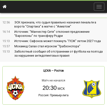
Togg
navig
12:56
ЭСК признала, что судья правильно назначил пенальти в
ворота "Спартака" в матче с "Ахматом"
16:14
Источник: "Манчестер Сити" отклонил предложение
"Барселоны" по трансферу Родри
15:13
Источник: Сафонов может покинуть "ПСЖ" летом 2027 года
15:57
Мохамед Салах стал игроком "Трабзонспора"
15:13
Заболотный сообщил об отстранении от футбола на полгода
за нарушение антидопинговых правил
ЦСКА
—
Ростов
Матч не начался
20:30
Россия: Премьер-лига