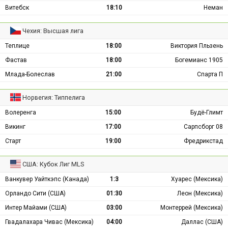
Витебск
18:10
Неман
Чехия: Высшая лига
Теплице
18:00
Виктория Пльзень
Фастав
18:00
Богемианс 1905
Млада-Болеслав
21:00
Спарта П
Норвегия: Типпелига
Волеренга
15:00
Будё-Глимт
Викинг
17:00
Сарпсборг 08
Старт
19:00
Фредрикстад
США: Кубок Лиг MLS
Ванкувер Уайткэпс (Канада)
1:3
Хуарес (Мексика)
Орландо Сити (США)
01:30
Леон (Мексика)
Интер Майами (США)
03:00
Монтеррей (Мексика)
Гвадалахара Чивас (Мексика)
04:00
Даллас (США)