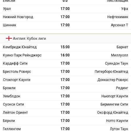
Енисей
0:0
Текстильщик
Урал
17:00
Уфа
Нижний Новгород
17:00
Нефтехимик
Шинник
17:00
Арсенал Т
Англия: Кубок лиги
Кембридж Юнайтед
15:00
Барнет
Куинз Парк Рейнджерс
16:00
Миллуолл
Кардифф Сити
17:00
Суиндон Таун
Бристоль Роверс
17:00
Питерборо Юнайтед
Стокпорт Каунти
17:00
Донкастер Роверс
Бромли
17:00
Рединг
Уимблдон
17:00
Ньюпорт Каунти
Суонси Сити
17:00
Бирмингем Сити
Лейтон Ориент
17:00
Оксфорд Юнайтед
Бёрнли
17:00
Ноттс Каунти
Гиллингем
17:00
Лутон Таун