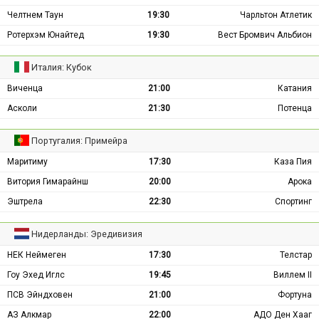
Челтнем Таун
19:30
Чарльтон Атлетик
Ротерхэм Юнайтед
19:30
Вест Бромвич Альбион
Италия: Кубок
Виченца
21:00
Катания
Асколи
21:30
Потенца
Португалия: Примейра
Маритиму
17:30
Каза Пия
Витория Гимарайнш
20:00
Арока
Эштрела
22:30
Спортинг
Нидерланды: Эредивизия
НЕК Неймеген
17:30
Телстар
Гоу Эхед Иглс
19:45
Виллем II
ПСВ Эйндховен
21:00
Фортуна
АЗ Алкмар
22:00
АДО Ден Хааг