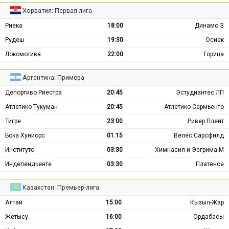
Хорватия: Первая лига
Риека
18:00
Динамо З
Рудеш
19:30
Осиек
Локомотива
22:00
Горица
Аргентина: Примера
Депортиво Риестра
20:45
Эстудиантес ЛП
Атлетико Тукуман
20:45
Атлетико Сармьенто
Тигре
23:00
Ривер Плейт
Бока Хуниорс
01:15
Велес Сарсфилд
Институто
03:30
Химнасия и Эсгрима М
Индепендьенте
03:30
Платенсе
Казахстан: Премьер-лига
Алтай
15:00
Кызыл-Жар
Жетысу
16:00
Ордабасы