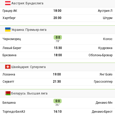
Австрия: Бундеслига
Грацер АК
18:00
Аустрия Л
Хартберг
20:30
Штурм
Украина: Премьер-лига
0:0
Черноморец
Колос
78 ′
Левый Берег
15:30
Кудровка
Буковина
18:00
Оболонь-Бровар
Швейцария: Суперлига
Лозанна
19:00
Янг Бойз
Серветт
21:30
Грассхоппер
Беларусь: Высшая лига
0:0
Белшина
Динамо Мн
36 ′
Торпедо-БелАЗ
16:10
Динамо-Брест