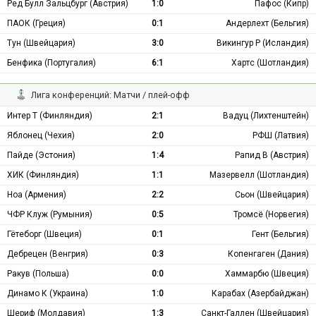
Ред Булл Зальцбург (Австрия)
1:0
Пафос (Кипр)
ПАОК (Греция)
0:1
Андерлехт (Бельгия)
Тун (Швейцария)
3:0
Викингур Р (Исландия)
Бенфика (Португалия)
6:1
Хартс (Шотландия)
Лига конференций: Матчи / плей-офф
Интер Т (Финляндия)
2:1
Вадуц (Лихтенштейн)
Яблонец (Чехия)
2:0
РФШ (Латвия)
Пайде (Эстония)
1:4
Рапид В (Австрия)
ХИК (Финляндия)
1:1
Мазервелл (Шотландия)
Ноа (Армения)
2:2
Сьон (Швейцария)
ЧФР Клуж (Румыния)
0:5
Тромсё (Норвегия)
Гётеборг (Швеция)
0:1
Гент (Бельгия)
Дебрецен (Венгрия)
0:3
Копенгаген (Дания)
Ракув (Польша)
0:0
Хаммарбю (Швеция)
Динамо К (Украина)
1:0
Карабах (Азербайджан)
Шериф (Молдавия)
1:3
Санкт-Галлен (Швейцария)