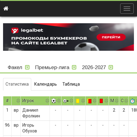
Togg
navig
Факел
Премьер-лига
2026-2027
Статистика
Календарь
Таблица
#
Игрок
M
С
1
вр
Даниил
-
-
-
-
-
2
2
18
Фролкин
96
вр
Игорь
-
-
-
-
-
-
-
Обухов