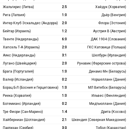
Жальгирис (Литва)
2:5
Хайдук (Хорватия)
Рига (Латвия)
1:0
Дьёр (Венгрия)
Интер Клуб Эскальдес (Андорра)
2:0
Флора (Эстония)
Бейтар (Израиль)
1:2
Аустрия В (Австрия)
Твенте (Нидерланды)
6:0
ДАК 1904 (Словакия)
Хапоэль Т-А (Израиль)
2:0
ГКС Катовице (Польша)
Аякс (Нидерланды)
3:1
Шелбурн (Ирландия)
Лугано (Швейцария)
2:0
Рунавик (Фарерские острова)
Брага (Португалия)
1:0
Динамо Мн (Беларусь)
Валюр (Исландия)
0:2
Норшелланн (Дания)
Борац Б-Л (Босния и Герцеговина)
1:0
МЛ Витебск (Беларусь)
Риека (Хорватия)
1:0
Ильвес (Финляндия)
Богемианс (Ирландия)
0:2
Мидтьюлланн (Дания)
Тре Фиори (Сан-Марино)
1:4
Дрита (Косово)
Хайберниан (Шотландия)
2:1
Шкендия (Северная Македония)
Партизан (Сербия)
3:0
Тобол (Казахстан)