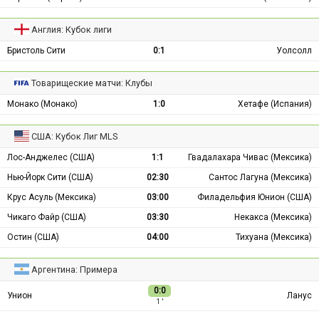
Англия: Кубок лиги
Бристоль Сити
0:1
Уолсолл
Товарищеские матчи: Клубы
Монако (Монако)
1:0
Хетафе (Испания)
США: Кубок Лиг MLS
Лос-Анджелес (США)
1:1
Гвадалахара Чивас (Мексика)
Нью-Йорк Сити (США)
02:30
Сантос Лагуна (Мексика)
Крус Асуль (Мексика)
03:00
Филадельфия Юнион (США)
Чикаго Файр (США)
03:30
Некакса (Мексика)
Остин (США)
04:00
Тихуана (Мексика)
Аргентина: Примера
0:0
Унион
Ланус
1 ′