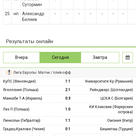
Сутормин
25
нп
Александр
-
-
-
-
-
-
-
Беляев
Результаты онлайн
Вчера
Сегодня
Завтра
Лига Европы: Матчи / плей-офф
КуПС (Финляндия)
1:1
Университатя Кр (Румыния)
Ягеллония (Польша)
2:1
Рейнджерс (Шотландия)
Маккаби Т-А (Израиль)
0:3
ЦСКА С (Болгария)
КИ Клаксвик (Фарерские
Лех П (Польша)
1:0
острова)
Линкольн (Гибралтар)
1:1
Омония (Кипр)
Градец-Кралове (Чехия)
0:1
Бешикташ (Турция)