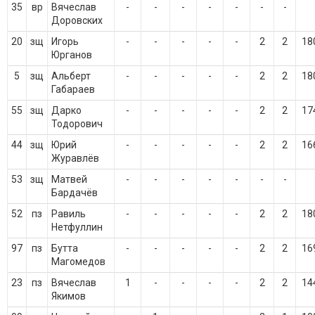
35
вр
Вячеслав
-
-
-
-
-
-
-
Доровских
20
зщ
Игорь
-
-
-
-
-
2
2
18
Юрганов
5
зщ
Альберт
-
-
-
-
-
2
2
18
Габараев
55
зщ
Дарко
-
-
-
-
-
2
2
17
Тодорович
44
зщ
Юрий
-
-
-
-
-
2
2
16
Журавлёв
53
зщ
Матвей
-
-
-
-
-
-
-
Бардачёв
52
пз
Равиль
-
-
-
-
-
2
2
18
Нетфуллин
97
пз
Бутта
-
-
-
-
-
2
2
16
Магомедов
23
пз
Вячеслав
1
-
-
-
-
2
2
14
Якимов