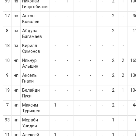
99
пз
Николай
-
1
-
-
-
2
1
10
Гиоргобиани
17
пз
Антон
-
-
-
-
-
2
-
3
Ковалёв
8
пз
Абдула
-
-
-
-
-
2
-
1
Багамаев
18
пз
Кирилл
-
-
-
-
-
-
-
Симонов
10
нп
Ильнур
-
-
-
-
-
2
2
16
Альшин
9
нп
Аксель
-
-
-
-
-
2
2
13
Гнапи
19
нп
Белайди
-
-
-
-
-
2
1
10
Пуси
7
нп
Максим
1
-
-
-
-
2
-
4
Турищев
93
нп
Мераби
-
-
-
-
-
1
-
Уридия
11
нп
Алексей
1
-
-
-
-
1
-