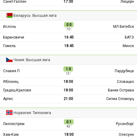
Санкт-Галлен
17:30
Люцерн
Беларусь: Высшая лига
0:0
Ислочь
МЛ Витебск
70 ′
Барановичи
16:45
БАТЭ
Гомель
18:45
Минск
Чехия: Высшая лига
1:0
Славия П
Пардубице
13 ′
Яблонец
18:00
Словацко
Градец-Кралове
18:00
Баник Острава
Артис
21:00
Сигма Оломоуц
Норвегия: Типпелига
0:1
Лиллестрем
Русенборг
43 ′
Хам-Кам
18:00
Олесунн