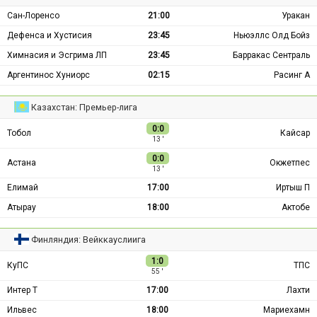
Сан-Лоренсо
21:00
Уракан
Дефенса и Хустисия
23:45
Ньюэллс Олд Бойз
Химнасия и Эсгрима ЛП
23:45
Барракас Сентраль
Аргентинос Хуниорс
02:15
Расинг А
Казахстан: Премьер-лига
0:0
Тобол
Кайсар
13 ′
0:0
Астана
Окжетпес
13 ′
Елимай
17:00
Иртыш П
Атырау
18:00
Актобе
Финляндия: Вейккауслиига
1:0
КуПС
ТПС
55 ′
Интер Т
17:00
Лахти
Ильвес
18:00
Мариехамн