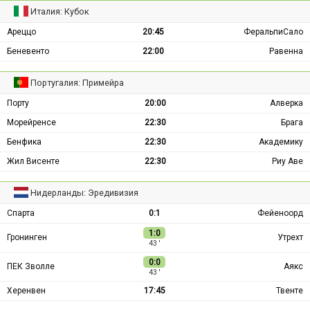
Италия: Кубок
Ареццо
20:45
ФеральпиСало
Беневенто
22:00
Равенна
Португалия: Примейра
Порту
20:00
Алверка
Морейренсе
22:30
Брага
Бенфика
22:30
Академику
Жил Висенте
22:30
Риу Аве
Нидерланды: Эредивизия
Спарта
0:1
Фейеноорд
1:0
Гронинген
Утрехт
43 ′
0:0
ПЕК Зволле
Аякс
43 ′
Херенвен
17:45
Твенте