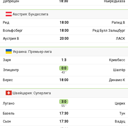
Дебрецен
18:30
Ньиредьхаза
Австрия: Бундеслига
Рид
18:00
Рапид В
Вольфсберг
18:00
Ред Булл Зальцбург
Аустрия В
20:00
ЛАСК
Украина: Премьер-лига
Заря
1:3
Кривбасс
0:0
Эпицентр
Шахтёр
43 ′
Верес
18:00
Динамо К
Швейцария: Суперлига
3:0
Лугано
Цюрих
55 ′
Базель
17:30
Тун
Сьон
17:30
Вадуц