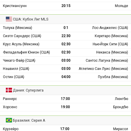
Кристиансунн
20:15
Мольде
США: Кубок Лиг MLS
Толука (Мексика)
0:1
Лос-Анджелес (США)
Сиэтл Саундерс (США)
22:30
Керетаро (Мексика)
Крус Асуль (Мексика)
02:30
Нью-Йорк Сити (США)
Филадельфия Юнион (США)
02:30
Некакса (Мексика)
Чикаго Файр (США)
03:00
Сантос Лагуна (Мексика)
Нэшвилл (США)
03:00
Атлетико Сан Луис (Мексика)
Остин (США)
04:00
Пуэбла (Мексика)
Дания: Суперлига
Раннерс
17:00
Люнгбю
Хорсенс
19:00
Брондбю
Бразилия: Серия А
Крузейро
17:00
Мирасол