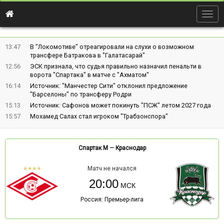
Togg
navig
13:47
В "Локомотиве" отреагировали на слухи о возможном
трансфере Батракова в "Галатасарай"
12:56
ЭСК признала, что судья правильно назначил пенальти в
ворота "Спартака" в матче с "Ахматом"
16:14
Источник: "Манчестер Сити" отклонил предложение
"Барселоны" по трансферу Родри
15:13
Источник: Сафонов может покинуть "ПСЖ" летом 2027 года
15:57
Мохамед Салах стал игроком "Трабзонспора"
Спартак М
—
Краснодар
Матч не начался
20:00
Россия: Премьер-лига