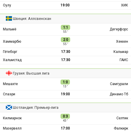
Оулу
19:00
ХИК
Швеция: Аллсвенскан
1:1
Мальмё
Дегерфорс
55 ′
2:0
Хаммарбю
Хеккен
55 ′
Гётеборг
17:30
Кальмар
Хальмстад
17:30
ГАИС
Грузия: Высшая лига
1:0
Мешахте
Самгурали
13 ′
Спаэри
19:00
Динамо Тб
Шотландия: Премьер-лига
0:3
Килмарнок
Селтик
43 ′
Мазервелл
17:00
Фалкирк