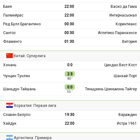
Баия
22:00
Васко да Гама
Палмейрас
22:00
Интернасьонал
Ред Булл Брагантино
00:30
Коринтианс
Сантос
00:30
Атлетико Паранаэнсе
Фламенго
01:30
Витория
Китай: Суперлига
Хэнань
0:0
Циндао Вест Кост
2:3
Чунцин Тунлян
Шанхай Порт
80 ′
0:0
Шаньдун Тайшань
Тяньцзинь Цзиньмэнь Тайгер
55 ′
Хорватия: Первая лига
Славен Белупо
19:30
Вараждин
Хайдук
22:00
Истра 1961
Аргентина: Примера