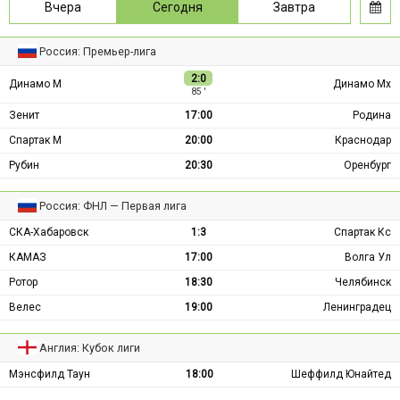
Вчера
Сегодня
Завтра
Россия: Премьер-лига
2:0
Динамо М
Динамо Мх
85 ′
Зенит
17:00
Родина
Спартак М
20:00
Краснодар
Рубин
20:30
Оренбург
Россия: ФНЛ — Первая лига
СКА-Хабаровск
1:3
Спартак Кс
КАМАЗ
17:00
Волга Ул
Ротор
18:30
Челябинск
Велес
19:00
Ленинградец
Англия: Кубок лиги
Мэнсфилд Таун
18:00
Шеффилд Юнайтед