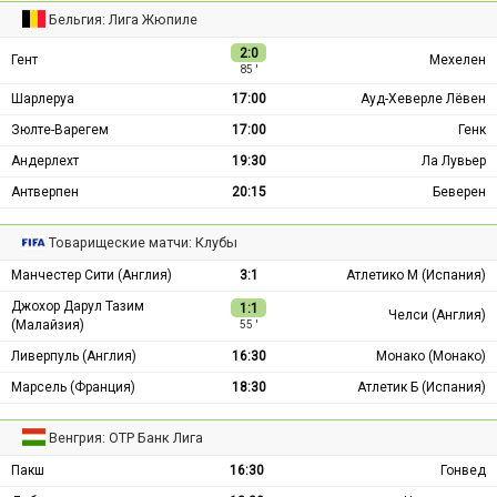
Бельгия: Лига Жюпиле
2:0
Гент
Мехелен
85 ′
Шарлеруа
17:00
Ауд-Хеверле Лёвен
Зюлте-Варегем
17:00
Генк
Андерлехт
19:30
Ла Лувьер
Антверпен
20:15
Беверен
Товарищеские матчи: Клубы
Манчестер Сити (Англия)
3:1
Атлетико М (Испания)
Джохор Дарул Тазим
1:1
Челси (Англия)
(Малайзия)
55 ′
Ливерпуль (Англия)
16:30
Монако (Монако)
Марсель (Франция)
18:30
Атлетик Б (Испания)
Венгрия: ОТР Банк Лига
Пакш
16:30
Гонвед