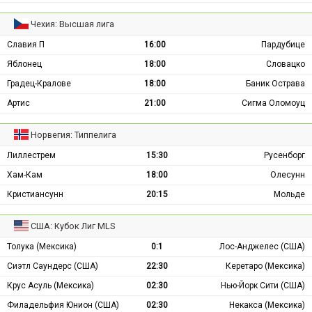
Чехия: Высшая лига
Славия П
16:00
Пардубице
Яблонец
18:00
Словацко
Градец-Кралове
18:00
Баник Острава
Артис
21:00
Сигма Оломоуц
Норвегия: Типпелига
Лиллестрем
15:30
Русенборг
Хам-Кам
18:00
Олесунн
Кристиансунн
20:15
Мольде
США: Кубок Лиг MLS
Толука (Мексика)
0:1
Лос-Анджелес (США)
Сиэтл Саундерс (США)
22:30
Керетаро (Мексика)
Крус Асуль (Мексика)
02:30
Нью-Йорк Сити (США)
Филадельфия Юнион (США)
02:30
Некакса (Мексика)