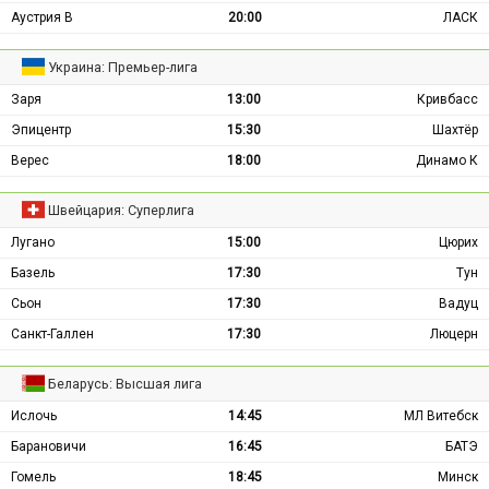
Аустрия В
20:00
ЛАСК
Украина: Премьер-лига
Заря
13:00
Кривбасс
Эпицентр
15:30
Шахтёр
Верес
18:00
Динамо К
Швейцария: Суперлига
Лугано
15:00
Цюрих
Базель
17:30
Тун
Сьон
17:30
Вадуц
Санкт-Галлен
17:30
Люцерн
Беларусь: Высшая лига
Ислочь
14:45
МЛ Витебск
Барановичи
16:45
БАТЭ
Гомель
18:45
Минск