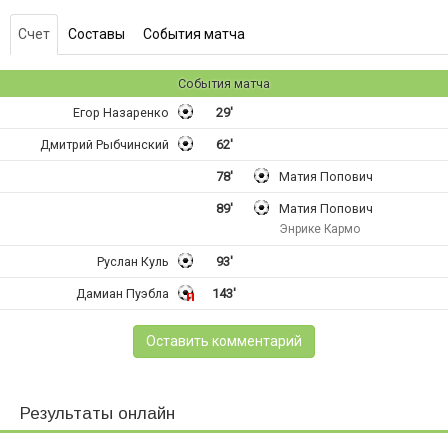
Счет
Составы
События матча
События матча
Егор Назаренко
29'
Дмитрий Рыбчинский
62'
78'
Матия Попович
89'
Матия Попович
Энрике Кармо
Руслан Куль
93'
Дамиан Пуэбла
143'
Оставить комментарий
Результаты онлайн