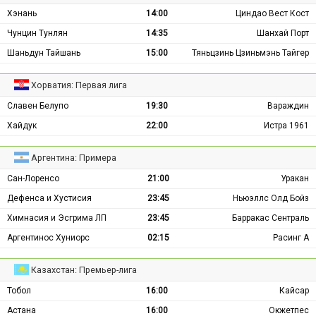
Хэнань
14:00
Циндао Вест Кост
Чунцин Тунлян
14:35
Шанхай Порт
Шаньдун Тайшань
15:00
Тяньцзинь Цзиньмэнь Тайгер
Хорватия: Первая лига
Славен Белупо
19:30
Вараждин
Хайдук
22:00
Истра 1961
Аргентина: Примера
Сан-Лоренсо
21:00
Уракан
Дефенса и Хустисия
23:45
Ньюэллс Олд Бойз
Химнасия и Эсгрима ЛП
23:45
Барракас Сентраль
Аргентинос Хуниорс
02:15
Расинг А
Казахстан: Премьер-лига
Тобол
16:00
Кайсар
Астана
16:00
Окжетпес