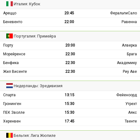
Италия: Кубок
Ареццо
20:45
ФеральпиСало
Беневенто
22:00
Равенна
Португалия: Примейра
Порту
20:00
Алверка
Морейренсе
22:30
Брага
Бенфика
22:30
Академику
Жил Висенте
22:30
Риу Аве
Нидерланды: Эредивизия
Спарта
13:15
Фейеноорд
Гронинген
15:30
Утрехт
ПЕК Зволле
15:30
Аякс
Херенвен
17:45
Твенте
Бельгия: Лига Жюпиле