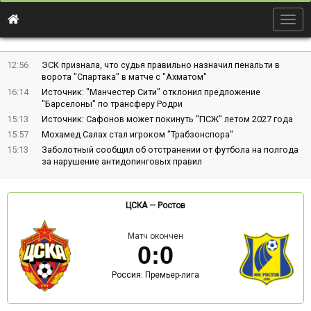
Togg
navig
12:56
ЭСК признала, что судья правильно назначил пенальти в
ворота "Спартака" в матче с "Ахматом"
16:14
Источник: "Манчестер Сити" отклонил предложение
"Барселоны" по трансферу Родри
15:13
Источник: Сафонов может покинуть "ПСЖ" летом 2027 года
15:57
Мохамед Салах стал игроком "Трабзонспора"
15:13
Заболотный сообщил об отстранении от футбола на полгода
за нарушение антидопинговых правил
ЦСКА
—
Ростов
Матч окончен
0
:
0
Россия: Премьер-лига