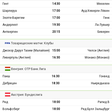
Гент
14:30
Мехелен
Шарлеруа
17:00
Ауд-Хеверле Лёвен
Зюлте-Варегем
17:00
Генк
Андерлехт
19:30
Ла Лувьер
Антверпен
20:15
Беверен
Товарищеские матчи: Клубы
Джохор Дарул Тазим (Малайзия)
15:00
Челси (Англия)
Ливерпуль (Англия)
16:30
Монако (Монако)
Венгрия: ОТР Банк Лига
Пакш
16:30
Гонвед
Дебрецен
18:30
Ньиредьхаза
Австрия: Бундеслига
Рид
18:00
Рапид В
Вольфсберг
18:00
Ред Булл Зальцбург