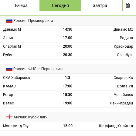
Вчера
Сегодня
Завтра
Россия: Премьер-лига
Динамо М
14:30
Динамо Мх
Зенит
17:00
Родина
Спартак М
20:00
Краснодар
Рубин
20:30
Оренбург
Россия: ФНЛ — Первая лига
СКА-Хабаровск
1:3
Спартак Кс
КАМАЗ
17:00
Волга Ул
Ротор
18:30
Челябинск
Велес
19:00
Ленинградец
Англия: Кубок лиги
Мэнсфилд Таун
18:00
Шеффилд Юнайтед