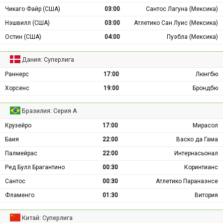
Чикаго Файр (США)
03:00
Сантос Лагуна (Мексика)
Нэшвилл (США)
03:00
Атлетико Сан Луис (Мексика)
Остин (США)
04:00
Пуэбла (Мексика)
Дания: Суперлига
Раннерс
17:00
Люнгбю
Хорсенс
19:00
Брондбю
Бразилия: Серия А
Крузейро
17:00
Мирасол
Баия
22:00
Васко да Гама
Палмейрас
22:00
Интернасьонал
Ред Булл Брагантино
00:30
Коринтианс
Сантос
00:30
Атлетико Паранаэнсе
Фламенго
01:30
Витория
Китай: Суперлига