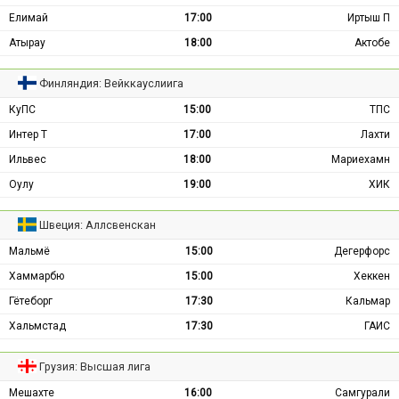
Елимай
17:00
Иртыш П
Атырау
18:00
Актобе
Финляндия: Вейккауслиига
КуПС
15:00
ТПС
Интер Т
17:00
Лахти
Ильвес
18:00
Мариехамн
Оулу
19:00
ХИК
Швеция: Аллсвенскан
Мальмё
15:00
Дегерфорс
Хаммарбю
15:00
Хеккен
Гётеборг
17:30
Кальмар
Хальмстад
17:30
ГАИС
Грузия: Высшая лига
Мешахте
16:00
Самгурали