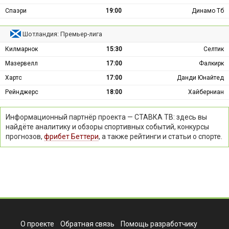
Спаэри
19:00
Динамо Тб
Шотландия: Премьер-лига
Килмарнок
15:30
Селтик
Мазервелл
17:00
Фалкирк
Хартс
17:00
Данди Юнайтед
Рейнджерс
18:00
Хайберниан
Информационный партнёр проекта — СТАВКА ТВ: здесь вы
найдёте аналитику и обзоры спортивных событий, конкурсы
прогнозов,
фрибет Беттери
, а также рейтинги и статьи о спорте.
О проекте
Обратная связь
Помощь разработчику