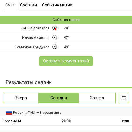
Счет
Составы
События матча
События матча
Гамид Агаларов
28'
Ильяс Ахмедов
47'
Темиркан Сундуков
49'
Оставить комментарий
Результаты онлайн
Вчера
Сегодня
Завтра
Россия: ФНЛ — Первая лига
Торпедо М
20:00
Сочи