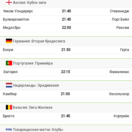
Англия: Кубок лиги
Уиком Уондерерс
21:45
Стивенидж
Вулверхэмптон
21:45
Порт Вейл
Мидлсбро
22:00
Рексем
Германия: Вторая бундеслига
Бохум
21:30
Герта
Португалия: Примейра
Эшторил
22:15
Фамаликан
Нидерланды: Эредивизия
Камбюр
21:00
Эксельсиор
Бельгия: Лига Жюпиле
Брюгге
21:45
Кортрейк
Товарищеские матчи: Клубы