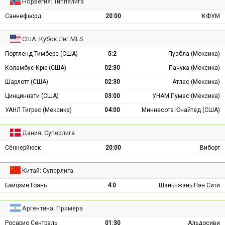
Норвегия: Типпелига
Саннефьорд
20:00
КФУМ
США: Кубок Лиг MLS
Портленд Тимберс (США)
5:2
Пуэбла (Мексика)
Коламбус Крю (США)
02:30
Пачука (Мексика)
Шарлотт (США)
02:30
Атлас (Мексика)
Цинциннати (США)
03:00
УНАМ Пумас (Мексика)
УАНЛ Тигрес (Мексика)
04:00
Миннесота Юнайтед (США)
Дания: Суперлига
Сённерйюск
20:00
Виборг
Китай: Суперлига
Бэйцзин Гоань
4:0
Шэньчжэнь Пэн Сити
Аргентина: Примера
Росарио Сентраль
01:30
Альдосиви