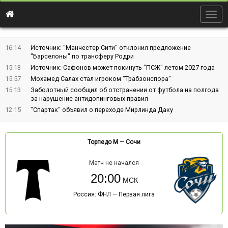
Togg
navig
16:14
Источник: "Манчестер Сити" отклонил предложение
"Барселоны" по трансферу Родри
15:13
Источник: Сафонов может покинуть "ПСЖ" летом 2027 года
15:57
Мохамед Салах стал игроком "Трабзонспора"
15:13
Заболотный сообщил об отстранении от футбола на полгода
за нарушение антидопинговых правил
12:15
"Спартак" объявил о переходе Мирлинда Даку
Торпедо М
—
Сочи
Матч не начался
20:00
Россия: ФНЛ — Первая лига