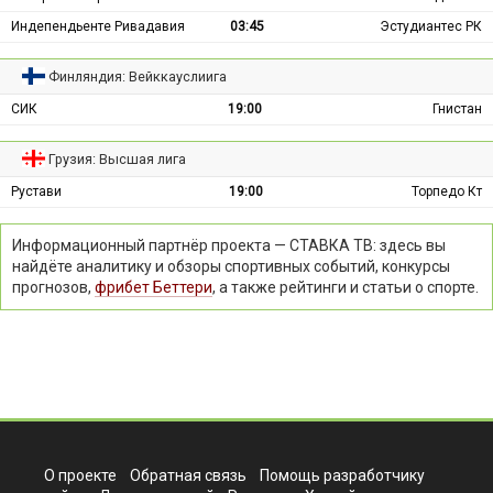
Индепендьенте Ривадавия
03:45
Эстудиантес РК
Финляндия: Вейккауслиига
СИК
19:00
Гнистан
Грузия: Высшая лига
Рустави
19:00
Торпедо Кт
Информационный партнёр проекта — СТАВКА ТВ: здесь вы
найдёте аналитику и обзоры спортивных событий, конкурсы
прогнозов,
фрибет Беттери
, а также рейтинги и статьи о спорте.
О проекте
Обратная связь
Помощь разработчику