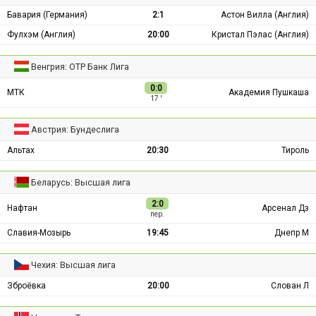
Бавария (Германия)
2:1
Астон Вилла (Англия)
Фулхэм (Англия)
20:00
Кристал Пэлас (Англия)
Венгрия: ОТР Банк Лига
0:0
МТК
Академия Пушкаша
17 ′
Австрия: Бундеслига
Альтах
20:30
Тироль
Беларусь: Высшая лига
2:0
Нафтан
Арсенал Дз
пер.
Славия-Мозырь
19:45
Днепр М
Чехия: Высшая лига
Зброёвка
20:00
Слован Л