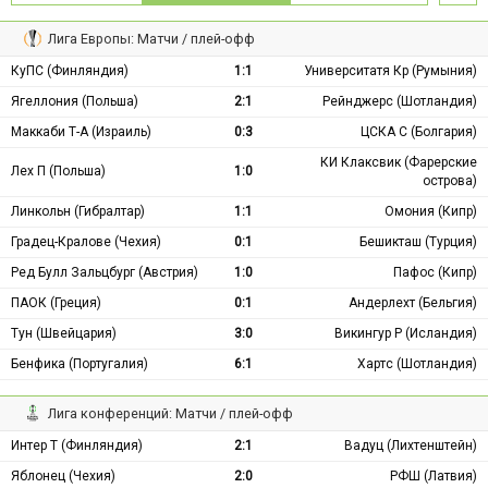
Лига Европы: Матчи / плей-офф
КуПС (Финляндия)
1:1
Университатя Кр (Румыния)
Ягеллония (Польша)
2:1
Рейнджерс (Шотландия)
Маккаби Т-А (Израиль)
0:3
ЦСКА С (Болгария)
КИ Клаксвик (Фарерские
Лех П (Польша)
1:0
острова)
Линкольн (Гибралтар)
1:1
Омония (Кипр)
Градец-Кралове (Чехия)
0:1
Бешикташ (Турция)
Ред Булл Зальцбург (Австрия)
1:0
Пафос (Кипр)
ПАОК (Греция)
0:1
Андерлехт (Бельгия)
Тун (Швейцария)
3:0
Викингур Р (Исландия)
Бенфика (Португалия)
6:1
Хартс (Шотландия)
Лига конференций: Матчи / плей-офф
Интер Т (Финляндия)
2:1
Вадуц (Лихтенштейн)
Яблонец (Чехия)
2:0
РФШ (Латвия)