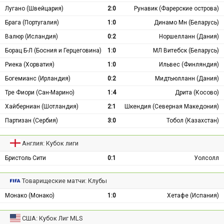
Лугано (Швейцария)
2:0
Рунавик (Фарерские острова)
Брага (Португалия)
1:0
Динамо Мн (Беларусь)
Валюр (Исландия)
0:2
Норшелланн (Дания)
Борац Б-Л (Босния и Герцеговина)
1:0
МЛ Витебск (Беларусь)
Риека (Хорватия)
1:0
Ильвес (Финляндия)
Богемианс (Ирландия)
0:2
Мидтьюлланн (Дания)
Тре Фиори (Сан-Марино)
1:4
Дрита (Косово)
Хайберниан (Шотландия)
2:1
Шкендия (Северная Македония)
Партизан (Сербия)
3:0
Тобол (Казахстан)
Англия: Кубок лиги
Бристоль Сити
0:1
Уолсолл
Товарищеские матчи: Клубы
Монако (Монако)
1:0
Хетафе (Испания)
США: Кубок Лиг MLS