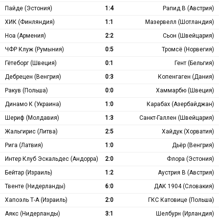
Пайде (Эстония)
1:4
Рапид В (Австрия)
ХИК (Финляндия)
1:1
Мазервелл (Шотландия)
Ноа (Армения)
2:2
Сьон (Швейцария)
ЧФР Клуж (Румыния)
0:5
Тромсё (Норвегия)
Гётеборг (Швеция)
0:1
Гент (Бельгия)
Дебрецен (Венгрия)
0:3
Копенгаген (Дания)
Ракув (Польша)
0:0
Хаммарбю (Швеция)
Динамо К (Украина)
1:0
Карабах (Азербайджан)
Шериф (Молдавия)
1:3
Санкт-Галлен (Швейцария)
Жальгирис (Литва)
2:5
Хайдук (Хорватия)
Рига (Латвия)
1:0
Дьёр (Венгрия)
Интер Клуб Эскальдес (Андорра)
2:0
Флора (Эстония)
Бейтар (Израиль)
1:2
Аустрия В (Австрия)
Твенте (Нидерланды)
6:0
ДАК 1904 (Словакия)
Хапоэль Т-А (Израиль)
2:0
ГКС Катовице (Польша)
Аякс (Нидерланды)
3:1
Шелбурн (Ирландия)