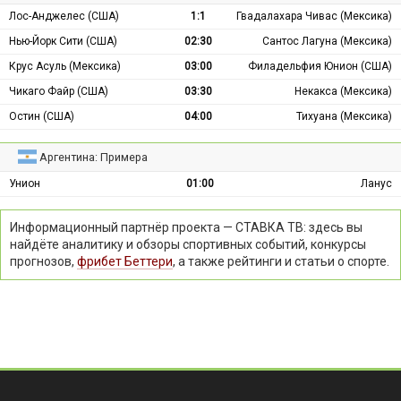
Лос-Анджелес (США)
1:1
Гвадалахара Чивас (Мексика)
Нью-Йорк Сити (США)
02:30
Сантос Лагуна (Мексика)
Крус Асуль (Мексика)
03:00
Филадельфия Юнион (США)
Чикаго Файр (США)
03:30
Некакса (Мексика)
Остин (США)
04:00
Тихуана (Мексика)
Аргентина: Примера
Унион
01:00
Ланус
Информационный партнёр проекта — СТАВКА ТВ: здесь вы
найдёте аналитику и обзоры спортивных событий, конкурсы
прогнозов,
фрибет Беттери
, а также рейтинги и статьи о спорте.