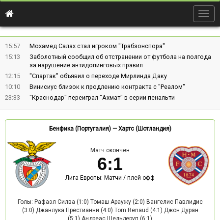
Togg
navig
15:57
Мохамед Салах стал игроком "Трабзонспора"
15:13
Заболотный сообщил об отстранении от футбола на полгода
за нарушение антидопинговых правил
12:15
"Спартак" объявил о переходе Мирлинда Даку
10:10
Винисиус близок к продлению контракта с "Реалом"
23:33
"Краснодар" переиграл "Ахмат" в серии пенальти
Бенфика (Португалия)
—
Хартс (Шотландия)
Матч окончен
6
:
1
Лига Европы: Матчи / плей-офф
Голы: Рафаэл Силва (1:0) Томаш Араужу (2:0) Вангелис Павлидис
(3:0) Джанлука Престианни (4:0) Tom Renaud (4:1) Джон Дуран
(5:1) Андреас Шельдеруп (6:1)