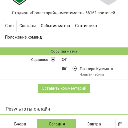
Стадион: «Пролетарий», вместимость: 66161 зрителей.
Счет
Составы
События матча
Статистика
Положение команд
События матча
Сержиньо
24'
56'
Такахиро Кунимото
Чэнь Биньбинь
Оставить комментарий
Результаты онлайн
Вчера
Сегодня
Завтра