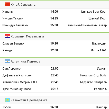
Китай: Суперлига
Хэнань
14:00
Циндао Вест Кост
Чунцин Тунлян
14:35
Шанхай Порт
Шаньдун Тайшань
15:00
Тяньцзинь Цзиньмэнь Тайгер
Хорватия: Первая лига
Славен Белупо
19:30
Вараждин
Хайдук
22:00
Истра 1961
Аргентина: Примера
Сан-Лоренсо
21:00
Уракан
Дефенса и Хустисия
23:45
Ньюэллс Олд Бойз
Химнасия и Эсгрима ЛП
23:45
Барракас Сентраль
Аргентинос Хуниорс
02:15
Расинг А
Казахстан: Премьер-лига
Тобол
16:00
Кайсар