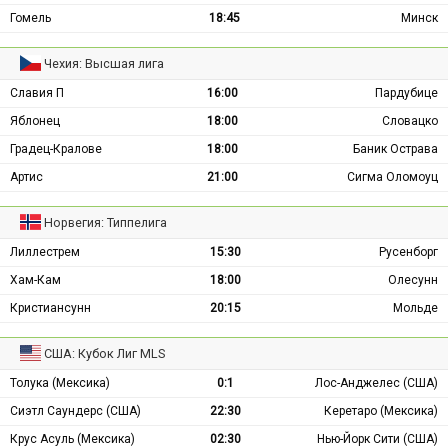
Гомель
18:45
Минск
Чехия: Высшая лига
Славия П
16:00
Пардубице
Яблонец
18:00
Словацко
Градец-Кралове
18:00
Баник Острава
Артис
21:00
Сигма Оломоуц
Норвегия: Типпелига
Лиллестрем
15:30
Русенборг
Хам-Кам
18:00
Олесунн
Кристиансунн
20:15
Мольде
США: Кубок Лиг MLS
Толука (Мексика)
0:1
Лос-Анджелес (США)
Сиэтл Саундерс (США)
22:30
Керетаро (Мексика)
Крус Асуль (Мексика)
02:30
Нью-Йорк Сити (США)