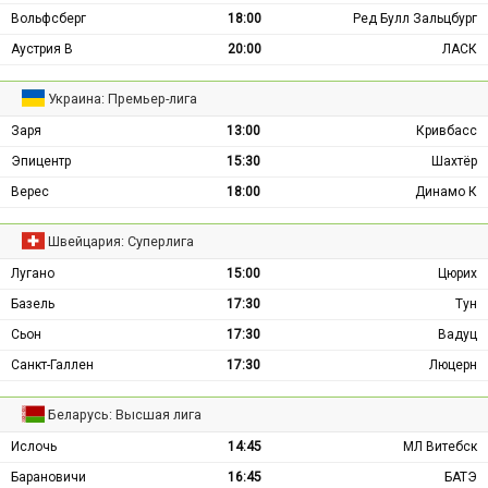
Вольфсберг
18:00
Ред Булл Зальцбург
Аустрия В
20:00
ЛАСК
Украина: Премьер-лига
Заря
13:00
Кривбасс
Эпицентр
15:30
Шахтёр
Верес
18:00
Динамо К
Швейцария: Суперлига
Лугано
15:00
Цюрих
Базель
17:30
Тун
Сьон
17:30
Вадуц
Санкт-Галлен
17:30
Люцерн
Беларусь: Высшая лига
Ислочь
14:45
МЛ Витебск
Барановичи
16:45
БАТЭ