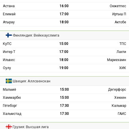
Астана
16:00
Окжетпес
Елимай
17:00
Иртыш П
Атырау
18:00
Актобе
Финляндия: Вейккауслиига
КуПС
15:00
ТПС
Интер Т
17:00
Лахти
Ильвес
18:00
Мариехамн
Оулу
19:00
ХИК
Швеция: Аллсвенскан
Мальмё
15:00
Дегерфорс
Хаммарбю
15:00
Хеккен
Гётеборг
17:30
Кальмар
Хальмстад
17:30
ГАИС
Грузия: Высшая лига