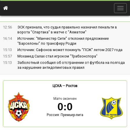
Togg
navig
12:56
ЭСК признала, что судья правильно назначил пенальти в
ворота "Спартака" в матче с "Ахматом"
16:14
Источник: "Манчестер Сити" отклонил предложение
"Барселоны" по трансферу Родри
15:13
Источник: Сафонов может покинуть "ПСЖ" летом 2027 года
15:57
Мохамед Салах стал игроком "Трабзонспора"
15:13
Заболотный сообщил об отстранении от футбола на полгода
за нарушение антидопинговых правил
ЦСКА
—
Ростов
Матч окончен
0
:
0
Россия: Премьер-лига