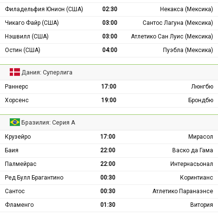
Филадельфия Юнион (США)
02:30
Некакса (Мексика)
Чикаго Файр (США)
03:00
Сантос Лагуна (Мексика)
Нэшвилл (США)
03:00
Атлетико Сан Луис (Мексика)
Остин (США)
04:00
Пуэбла (Мексика)
Дания: Суперлига
Раннерс
17:00
Люнгбю
Хорсенс
19:00
Брондбю
Бразилия: Серия А
Крузейро
17:00
Мирасол
Баия
22:00
Васко да Гама
Палмейрас
22:00
Интернасьонал
Ред Булл Брагантино
00:30
Коринтианс
Сантос
00:30
Атлетико Паранаэнсе
Фламенго
01:30
Витория