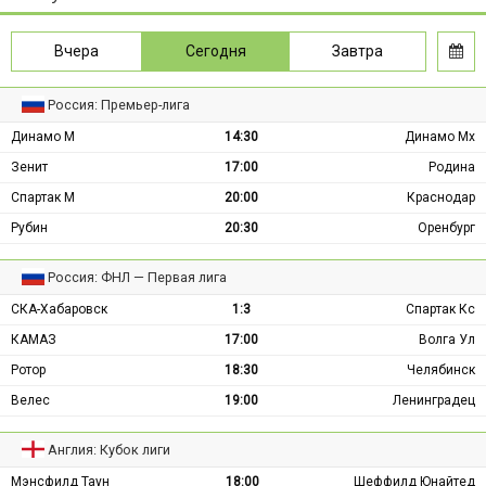
Вчера
Сегодня
Завтра
Россия: Премьер-лига
Динамо М
14:30
Динамо Мх
Зенит
17:00
Родина
Спартак М
20:00
Краснодар
Рубин
20:30
Оренбург
Россия: ФНЛ — Первая лига
СКА-Хабаровск
1:3
Спартак Кс
КАМАЗ
17:00
Волга Ул
Ротор
18:30
Челябинск
Велес
19:00
Ленинградец
Англия: Кубок лиги
Мэнсфилд Таун
18:00
Шеффилд Юнайтед