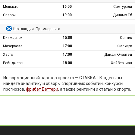
Мешахте
16:00
Самгурали
Спаэри
19:00
Динамо Тб
Шотландия: Премьер-лига
Килмарнок
15:30
Селтик
Мазервелл
17:00
Фалкирк
Хартс
17:00
Данди Юнайтед
Рейнджерс
18:00
Хайберниан
Информационный партнёр проекта — СТАВКА ТВ: здесь вы
найдёте аналитику и обзоры спортивных событий, конкурсы
прогнозов,
фрибет Беттери
, а также рейтинги и статьи о спорте.