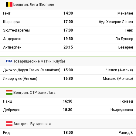
Бельгия: Лига Жюпиле
Гент
14:30
Мехелен
Шарлеруа
17:00
Ауд-Хеверле Лёвен
Зюлте-Варегем
17:00
Генк
Андерлехт
19:30
Ла Лувьер
Антверпен
20:15
Беверен
Товарищеские матчи: Клубы
Джохор Дарул Тазим (Малайзия)
15:00
Челси (Англия)
Ливерпуль (Англия)
16:30
Монако (Монако)
Венгрия: ОТР Банк Лига
Пакш
16:30
Гонвед
Дебрецен
18:30
Ньиредьхаза
Австрия: Бундеслига
Рид
18:00
Рапид В