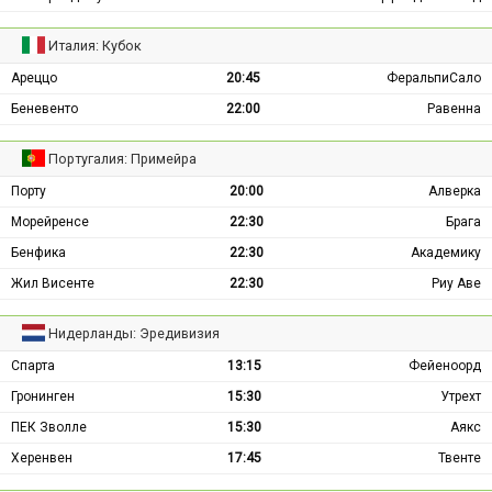
Италия: Кубок
Ареццо
20:45
ФеральпиСало
Беневенто
22:00
Равенна
Португалия: Примейра
Порту
20:00
Алверка
Морейренсе
22:30
Брага
Бенфика
22:30
Академику
Жил Висенте
22:30
Риу Аве
Нидерланды: Эредивизия
Спарта
13:15
Фейеноорд
Гронинген
15:30
Утрехт
ПЕК Зволле
15:30
Аякс
Херенвен
17:45
Твенте