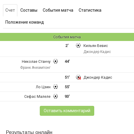
Счет
Составы
События матча
Статистика
Положение команд
События матча
2'
Кильян Бевис
Джондер Кадис
Николае Станчу
44'
Франк Ачеампонг
51'
Джондер Кадис
Ло Цзин
55'
Сефас Малеле
93'
Оставить комментарий
Результаты онлайн