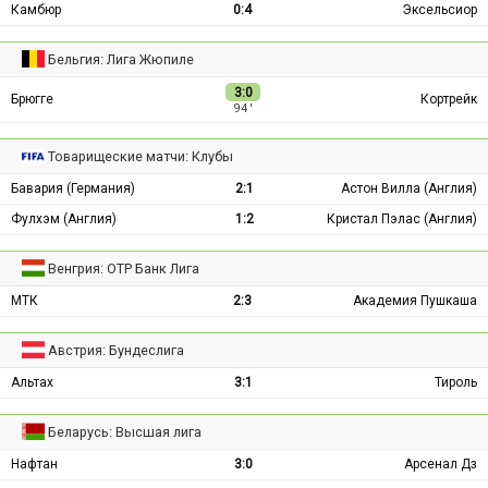
Камбюр
0:4
Эксельсиор
Бельгия: Лига Жюпиле
3:0
Брюгге
Кортрейк
94 ′
Товарищеские матчи: Клубы
Бавария (Германия)
2:1
Астон Вилла (Англия)
Фулхэм (Англия)
1:2
Кристал Пэлас (Англия)
Венгрия: ОТР Банк Лига
МТК
2:3
Академия Пушкаша
Австрия: Бундеслига
Альтах
3:1
Тироль
Беларусь: Высшая лига
Нафтан
3:0
Арсенал Дз