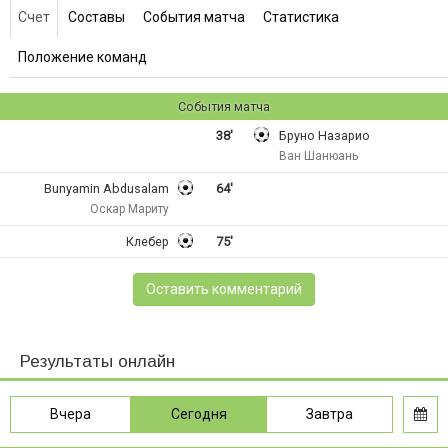
Счет
Составы
События матча
Статистика
Положение команд
События матча
38'
Бруно Назарио
Ван Шанюань
Bunyamin Abdusalam
64'
Оскар Мариту
Клебер
75'
Оставить комментарий
Результаты онлайн
Вчера
Сегодня
Завтра