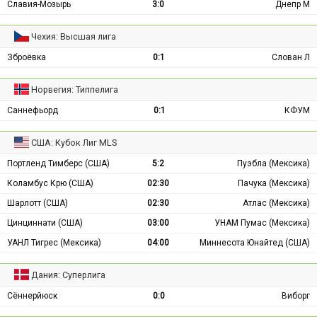
Славия-Мозырь
3:0
Днепр М
Чехия: Высшая лига
Зброёвка
0:1
Слован Л
Норвегия: Типпелига
Саннефьорд
0:1
КФУМ
США: Кубок Лиг MLS
Портленд Тимберс (США)
5:2
Пуэбла (Мексика)
Коламбус Крю (США)
02:30
Пачука (Мексика)
Шарлотт (США)
02:30
Атлас (Мексика)
Цинциннати (США)
03:00
УНАМ Пумас (Мексика)
УАНЛ Тигрес (Мексика)
04:00
Миннесота Юнайтед (США)
Дания: Суперлига
Сённерйюск
0:0
Виборг