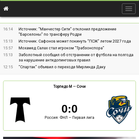
Togg
navig
16:14
Источник: "Манчестер Сити" отклонил предложение
"Барселоны" по трансферу Родри
15:13
Источник: Сафонов может покинуть "ПСЖ" летом 2027 года
15:57
Мохамед Салах стал игроком "Трабзонспора"
15:13
Заболотный сообщил об отстранении от футбола на полгода
за нарушение антидопинговых правил
12:15
"Спартак" объявил о переходе Мирлинда Даку
Торпедо М
—
Сочи
0
:
0
Россия: ФНЛ — Первая лига