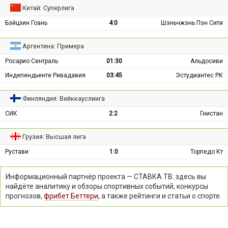
Китай: Суперлига
Бэйцзин Гоань
4:0
Шэньчжэнь Пэн Сити
Аргентина: Примера
Росарио Сентраль
01:30
Альдосиви
Индепендьенте Ривадавия
03:45
Эстудиантес РК
Финляндия: Вейккауслиига
СИК
2:2
Гнистан
Грузия: Высшая лига
Рустави
1:0
Торпедо Кт
Информационный партнёр проекта — СТАВКА ТВ: здесь вы
найдёте аналитику и обзоры спортивных событий, конкурсы
прогнозов,
фрибет Беттери
, а также рейтинги и статьи о спорте.