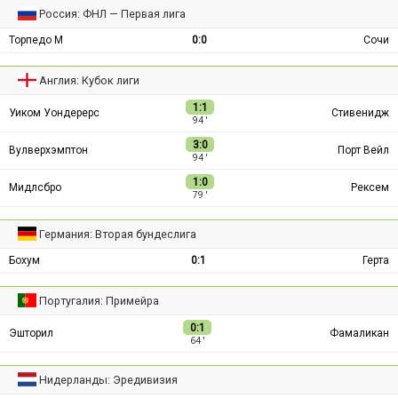
Россия: ФНЛ — Первая лига
Торпедо М
0:0
Сочи
Англия: Кубок лиги
1:1
Уиком Уондерерс
Стивенидж
94 ′
3:0
Вулверхэмптон
Порт Вейл
94 ′
1:0
Мидлсбро
Рексем
79 ′
Германия: Вторая бундеслига
Бохум
0:1
Герта
Португалия: Примейра
0:1
Эшторил
Фамаликан
64 ′
Нидерланды: Эредивизия