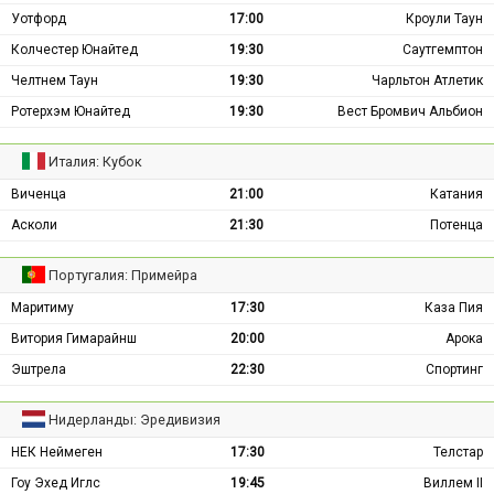
Уотфорд
17:00
Кроули Таун
Колчестер Юнайтед
19:30
Саутгемптон
Челтнем Таун
19:30
Чарльтон Атлетик
Ротерхэм Юнайтед
19:30
Вест Бромвич Альбион
Италия: Кубок
Виченца
21:00
Катания
Асколи
21:30
Потенца
Португалия: Примейра
Маритиму
17:30
Каза Пия
Витория Гимарайнш
20:00
Арока
Эштрела
22:30
Спортинг
Нидерланды: Эредивизия
НЕК Неймеген
17:30
Телстар
Гоу Эхед Иглс
19:45
Виллем II