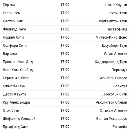
Бёрнли
17:00
Ноттс Каунти
Гиллингем
17:00
Лутон Таун
Лестер Сити
17:00
Нортгемптон Таун
Флитвуд Таун
17:00
Честерфилд
Норвич Сити
17:00
Милтон-Кинс Донс
Солфорд Сити
17:00
Шрусбери Таун
Барнсли
17:00
Уиган Атлетик
Престон Норт Энд
17:00
Хаддерсфилд Таун
Вест Хэм Юнайтед
17:00
Портсмут
Бёртон Альбион
17:00
Блэкберн Роверс
Гримсби Таун
17:00
Блэкпул
Дерби Каунти
17:00
Линкольн Сити
Кру Александра
17:00
Аккрингтон Стэнли
Сток Сити
17:00
Олдхэм Атлетик
Шеффилд Уэнсдей
17:00
Болтон Уондерерс
Брэдфорд Сити
17:00
Рочдейл