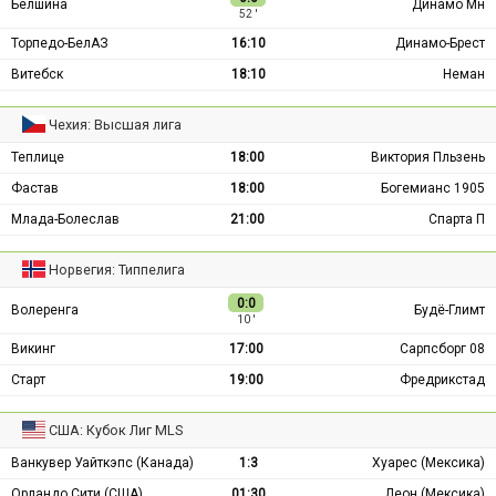
Белшина
Динамо Мн
52 ′
Торпедо-БелАЗ
16:10
Динамо-Брест
Витебск
18:10
Неман
Чехия: Высшая лига
Теплице
18:00
Виктория Пльзень
Фастав
18:00
Богемианс 1905
Млада-Болеслав
21:00
Спарта П
Норвегия: Типпелига
0:0
Волеренга
Будё-Глимт
10 ′
Викинг
17:00
Сарпсборг 08
Старт
19:00
Фредрикстад
США: Кубок Лиг MLS
Ванкувер Уайткэпс (Канада)
1:3
Хуарес (Мексика)
Орландо Сити (США)
01:30
Леон (Мексика)