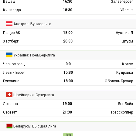
Вашаш
16:30
Залаэгерсег
Кишварда
18:30
Уйпешт
Австрия: Бундеслига
Грацер АК
18:00
Аустрия Л
Хартберг
20:30
Штурм
Украина: Премьер-лига
Черноморец
0:0
Колос
Левый Берег
15:30
Кудровка
Буковина
18:00
Оболонь-Бровар
Швейцария: Суперлига
Лозанна
19:00
Янг Бойз
Серветт
21:30
Грассхоппер
Беларусь: Высшая лига
0:0