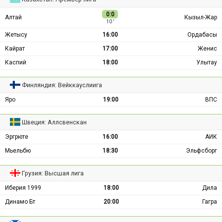
0:0
Алтай
Кызыл-Жар
10 ′
Жетысу
16:00
Ордабасы
Кайрат
17:00
Женис
Каспий
18:00
Улытау
Финляндия: Вейккауслиига
Яро
19:00
ВПС
Швеция: Аллсвенскан
Эргрюте
16:00
АИК
Мьельбю
18:30
Эльфсборг
Грузия: Высшая лига
Иберия 1999
18:00
Дила
Динамо Бт
20:00
Гагра