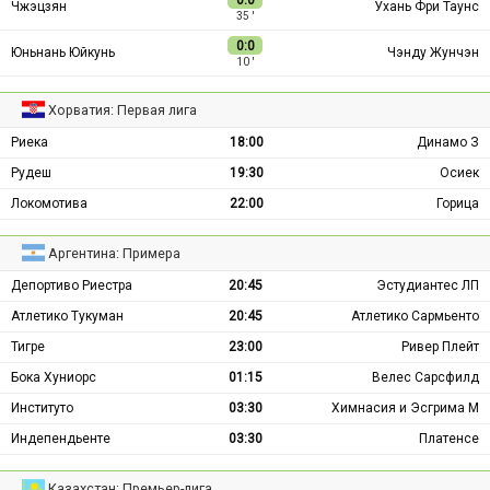
Чжэцзян
Ухань Фри Таунс
35 ′
0:0
Юньнань Юйкунь
Чэнду Жунчэн
10 ′
Хорватия: Первая лига
Риека
18:00
Динамо З
Рудеш
19:30
Осиек
Локомотива
22:00
Горица
Аргентина: Примера
Депортиво Риестра
20:45
Эстудиантес ЛП
Атлетико Тукуман
20:45
Атлетико Сармьенто
Тигре
23:00
Ривер Плейт
Бока Хуниорс
01:15
Велес Сарсфилд
Институто
03:30
Химнасия и Эсгрима М
Индепендьенте
03:30
Платенсе
Казахстан: Премьер-лига