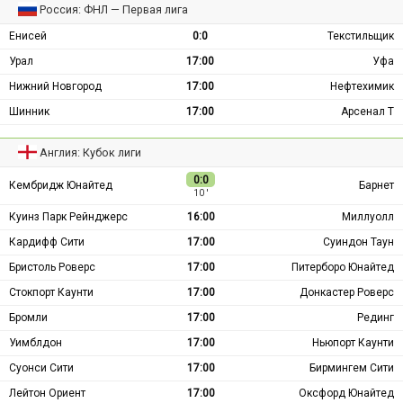
Россия: ФНЛ — Первая лига
Енисей
0:0
Текстильщик
Урал
17:00
Уфа
Нижний Новгород
17:00
Нефтехимик
Шинник
17:00
Арсенал Т
Англия: Кубок лиги
0:0
Кембридж Юнайтед
Барнет
10 ′
Куинз Парк Рейнджерс
16:00
Миллуолл
Кардифф Сити
17:00
Суиндон Таун
Бристоль Роверс
17:00
Питерборо Юнайтед
Стокпорт Каунти
17:00
Донкастер Роверс
Бромли
17:00
Рединг
Уимблдон
17:00
Ньюпорт Каунти
Суонси Сити
17:00
Бирмингем Сити
Лейтон Ориент
17:00
Оксфорд Юнайтед