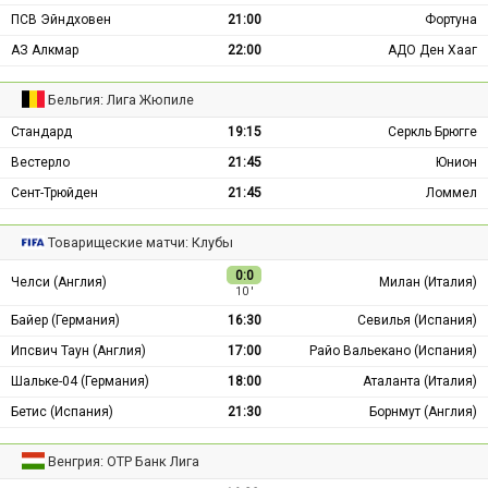
ПСВ Эйндховен
21:00
Фортуна
АЗ Алкмар
22:00
АДО Ден Хааг
Бельгия: Лига Жюпиле
Стандард
19:15
Серкль Брюгге
Вестерло
21:45
Юнион
Сент-Трюйден
21:45
Ломмел
Товарищеские матчи: Клубы
0:0
Челси (Англия)
Милан (Италия)
10 ′
Байер (Германия)
16:30
Севилья (Испания)
Ипсвич Таун (Англия)
17:00
Райо Вальекано (Испания)
Шальке-04 (Германия)
18:00
Аталанта (Италия)
Бетис (Испания)
21:30
Борнмут (Англия)
Венгрия: ОТР Банк Лига