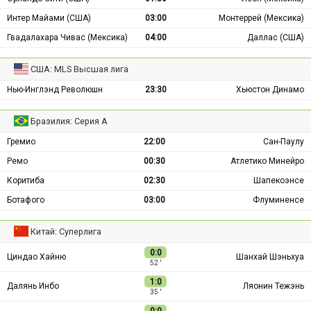
Интер Майами (США)
03:00
Монтеррей (Мексика)
Гвадалахара Чивас (Мексика)
04:00
Даллас (США)
США: MLS Высшая лига
Нью-Инглэнд Революшн
23:30
Хьюстон Динамо
Бразилия: Серия А
Гремио
22:00
Сан-Паулу
Ремо
00:30
Атлетико Минейро
Коритиба
02:30
Шапекоэнсе
Ботафого
03:00
Флуминенсе
Китай: Суперлига
0:0
Циндао Хайню
Шанхай Шэньхуа
52 ′
1:0
Далянь Инбо
Ляонин Тежэнь
35 ′
0:0