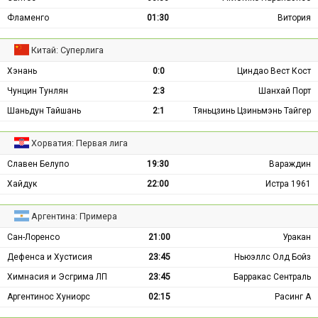
Фламенго
01:30
Витория
Китай: Суперлига
Хэнань
0:0
Циндао Вест Кост
Чунцин Тунлян
2:3
Шанхай Порт
Шаньдун Тайшань
2:1
Тяньцзинь Цзиньмэнь Тайгер
Хорватия: Первая лига
Славен Белупо
19:30
Вараждин
Хайдук
22:00
Истра 1961
Аргентина: Примера
Сан-Лоренсо
21:00
Уракан
Дефенса и Хустисия
23:45
Ньюэллс Олд Бойз
Химнасия и Эсгрима ЛП
23:45
Барракас Сентраль
Аргентинос Хуниорс
02:15
Расинг А