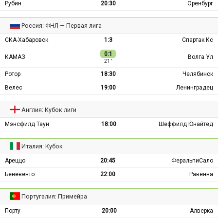
Рубин
20:30
Оренбург
Россия: ФНЛ — Первая лига
СКА-Хабаровск
1:3
Спартак Кс
0:1
КАМАЗ
Волга Ул
21 ′
Ротор
18:30
Челябинск
Велес
19:00
Ленинградец
Англия: Кубок лиги
Мэнсфилд Таун
18:00
Шеффилд Юнайтед
Италия: Кубок
Ареццо
20:45
ФеральпиСало
Беневенто
22:00
Равенна
Португалия: Примейра
Порту
20:00
Алверка