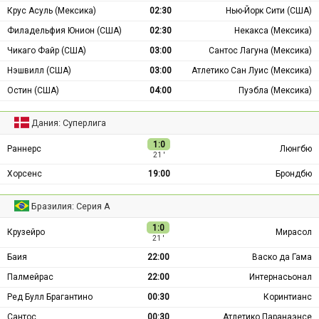
Крус Асуль (Мексика)
02:30
Нью-Йорк Сити (США)
Филадельфия Юнион (США)
02:30
Некакса (Мексика)
Чикаго Файр (США)
03:00
Сантос Лагуна (Мексика)
Нэшвилл (США)
03:00
Атлетико Сан Луис (Мексика)
Остин (США)
04:00
Пуэбла (Мексика)
Дания: Суперлига
1:0
Раннерс
Люнгбю
21 ′
Хорсенс
19:00
Брондбю
Бразилия: Серия А
1:0
Крузейро
Мирасол
21 ′
Баия
22:00
Васко да Гама
Палмейрас
22:00
Интернасьонал
Ред Булл Брагантино
00:30
Коринтианс
Сантос
00:30
Атлетико Паранаэнсе