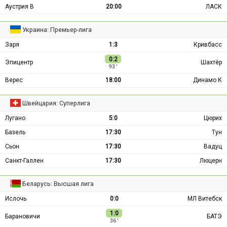
Аустрия В
20:00
ЛАСК
Украина: Премьер-лига
Заря
1:3
Кривбасс
0:2
Эпицентр
Шахтёр
93 ′
Верес
18:00
Динамо К
Швейцария: Суперлига
Лугано
5:0
Цюрих
Базель
17:30
Тун
Сьон
17:30
Вадуц
Санкт-Галлен
17:30
Люцерн
Беларусь: Высшая лига
Ислочь
0:0
МЛ Витебск
1:0
Барановичи
БАТЭ
36 ′