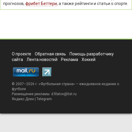
прогнозов,
фрибет Беттери
, а также рейтинги и статьи о спорте.
О проекте
Обратная связь
Помощь разработчику
сайта
Лента новостей
Реклама
Хоккей
© 2007–2026 г. «
Футбольная страна
» — ежедневное издание о
футболе
Размещение рекламы:
d.filatov@list.ru
Яндекс.Дзен
|
Telegram