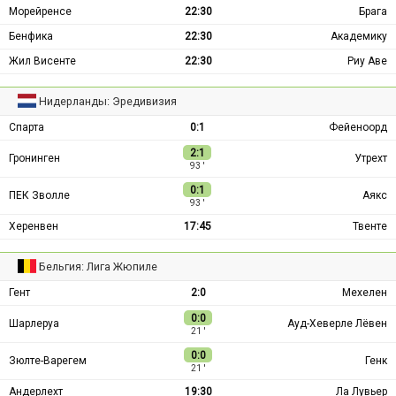
Морейренсе
22:30
Брага
Бенфика
22:30
Академику
Жил Висенте
22:30
Риу Аве
Нидерланды: Эредивизия
Спарта
0:1
Фейеноорд
2:1
Гронинген
Утрехт
93 ′
0:1
ПЕК Зволле
Аякс
93 ′
Херенвен
17:45
Твенте
Бельгия: Лига Жюпиле
Гент
2:0
Мехелен
0:0
Шарлеруа
Ауд-Хеверле Лёвен
21 ′
0:0
Зюлте-Варегем
Генк
21 ′
Андерлехт
19:30
Ла Лувьер