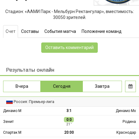
Стадион: «ААМИ Парк - Мельбурн Ректангулар», вместимость:
30050 зрителей.
Счет
Составы
События матча
Положение команд
Оставить комментарий
Результаты онлайн
Вчера
Сегодня
Завтра
Россия: Премьер-лига
Динамо М
3:1
Динамо Мх
0:0
Зенит
Родина
21 ′
Спартак М
20:00
Краснодар