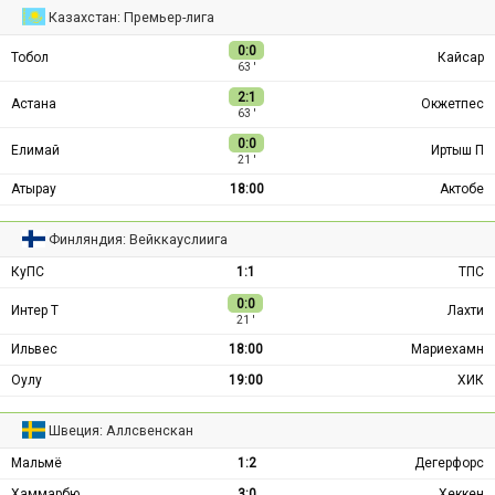
Казахстан: Премьер-лига
0:0
Тобол
Кайсар
63 ′
2:1
Астана
Окжетпес
63 ′
0:0
Елимай
Иртыш П
21 ′
Атырау
18:00
Актобе
Финляндия: Вейккауслиига
КуПС
1:1
ТПС
0:0
Интер Т
Лахти
21 ′
Ильвес
18:00
Мариехамн
Оулу
19:00
ХИК
Швеция: Аллсвенскан
Мальмё
1:2
Дегерфорс
Хаммарбю
3:0
Хеккен