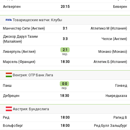
Антверпен
20:15
Беверен
Товарищеские матчи: Клубы
Манчестер Сити (Англия)
3:1
Атлетико М (Испания)
Джохор Дарул Тазим
3:3
Челси (Англия)
(Малайзия)
2:1
Ливерпуль (Англия)
Монако (Монако)
пер.
Марсель (Франция)
18:30
Атлетик Б (Испания)
Венгрия: ОТР Банк Лига
0:0
Пакш
Гонвед
пер.
Дебрецен
18:30
Ньиредьхаза
Австрия: Бундеслига
Рид
18:00
Рапид В
Вольфсберг
18:00
Ред Булл Зальцбург