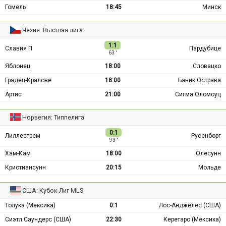
Гомель
18:45
Минск
Чехия: Высшая лига
1:1
Славия П
Пардубице
63 ′
Яблонец
18:00
Словацко
Градец-Кралове
18:00
Баник Острава
Артис
21:00
Сигма Оломоуц
Норвегия: Типпелига
0:1
Лиллестрем
Русенборг
93 ′
Хам-Кам
18:00
Олесунн
Кристиансунн
20:15
Мольде
США: Кубок Лиг MLS
Толука (Мексика)
0:1
Лос-Анджелес (США)
Сиэтл Саундерс (США)
22:30
Керетаро (Мексика)