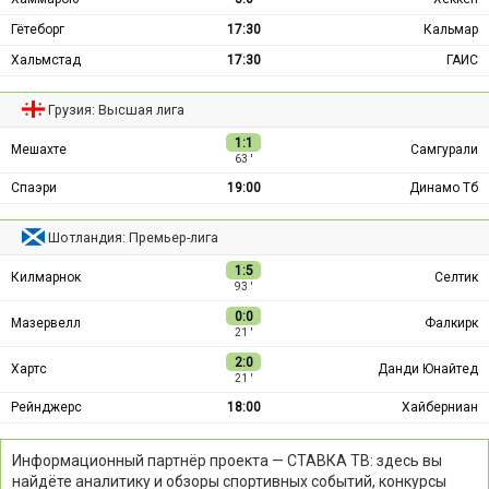
Гётеборг
17:30
Кальмар
Хальмстад
17:30
ГАИС
Грузия: Высшая лига
1:1
Мешахте
Самгурали
63 ′
Спаэри
19:00
Динамо Тб
Шотландия: Премьер-лига
1:5
Килмарнок
Селтик
93 ′
0:0
Мазервелл
Фалкирк
21 ′
2:0
Хартс
Данди Юнайтед
21 ′
Рейнджерс
18:00
Хайберниан
Информационный партнёр проекта — СТАВКА ТВ: здесь вы
найдёте аналитику и обзоры спортивных событий, конкурсы