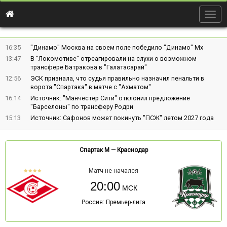
Togg
navig
16:35
"Динамо" Москва на своем поле победило "Динамо" Мх
13:47
В "Локомотиве" отреагировали на слухи о возможном
трансфере Батракова в "Галатасарай"
12:56
ЭСК признала, что судья правильно назначил пенальти в
ворота "Спартака" в матче с "Ахматом"
16:14
Источник: "Манчестер Сити" отклонил предложение
"Барселоны" по трансферу Родри
15:13
Источник: Сафонов может покинуть "ПСЖ" летом 2027 года
Спартак М
—
Краснодар
Матч не начался
20:00
Россия: Премьер-лига