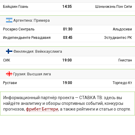
Бэйцзин Гоань
14:35
Шэньчжэнь Пэн Сити
Аргентина: Примера
Росарио Сентраль
01:30
Альдосиви
Индепендьенте Ривадавия
03:45
Эстудиантес РК
Финляндия: Вейккауслиига
СИК
19:00
Гнистан
Грузия: Высшая лига
Рустави
19:00
Торпедо Кт
Информационный партнёр проекта — СТАВКА ТВ: здесь вы
найдёте аналитику и обзоры спортивных событий, конкурсы
прогнозов,
фрибет Беттери
, а также рейтинги и статьи о спорте.