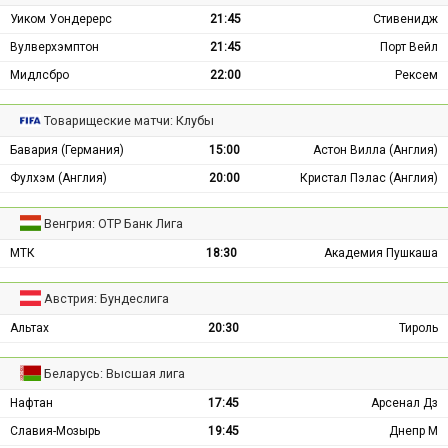
Уиком Уондерерс
21:45
Стивенидж
Вулверхэмптон
21:45
Порт Вейл
Мидлсбро
22:00
Рексем
Товарищеские матчи: Клубы
Бавария (Германия)
15:00
Астон Вилла (Англия)
Фулхэм (Англия)
20:00
Кристал Пэлас (Англия)
Венгрия: ОТР Банк Лига
МТК
18:30
Академия Пушкаша
Австрия: Бундеслига
Альтах
20:30
Тироль
Беларусь: Высшая лига
Нафтан
17:45
Арсенал Дз
Славия-Мозырь
19:45
Днепр М