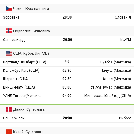
Чехия: Высшая лига
Зброёвка
20:00
Слован Л
Норвегия: Типпелига
Саннефьорд
20:00
КФУМ
США: Кубок Лиг MLS
Портленд Тимберс (США)
5:2
Пуэбла (Мексика)
Коламбус Крю (США)
02:30
Пачука (Мексика)
Шарлотт (США)
02:30
Атлас (Мексика)
Цинциннати (США)
03:00
УНАМ Пумас (Мексика)
УАНЛ Тигрес (Мексика)
04:00
Миннесота Юнайтед (США)
Дания: Суперлига
Сённерйюск
20:00
Виборг
Китай: Суперлига