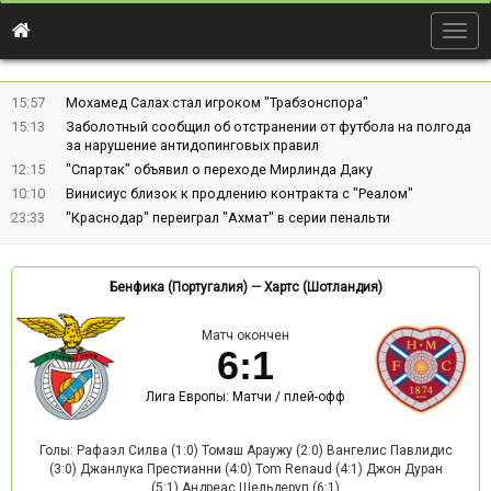
Togg
navig
15:57
Мохамед Салах стал игроком "Трабзонспора"
15:13
Заболотный сообщил об отстранении от футбола на полгода
за нарушение антидопинговых правил
12:15
"Спартак" объявил о переходе Мирлинда Даку
10:10
Винисиус близок к продлению контракта с "Реалом"
23:33
"Краснодар" переиграл "Ахмат" в серии пенальти
Бенфика (Португалия)
—
Хартс (Шотландия)
Матч окончен
6
:
1
Лига Европы: Матчи / плей-офф
Голы: Рафаэл Силва (1:0) Томаш Араужу (2:0) Вангелис Павлидис
(3:0) Джанлука Престианни (4:0) Tom Renaud (4:1) Джон Дуран
(5:1) Андреас Шельдеруп (6:1)