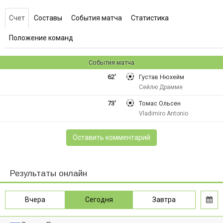
Счет
Составы
События матча
Статистика
Положение команд
События матча
62'
Густав Нюхейм
Сейлю Драмме
73'
Томас Ольсен
Vladimiro Antonio
Оставить комментарий
Результаты онлайн
Вчера
Сегодня
Завтра