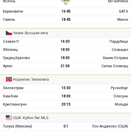
Ислочь
МЛ Витебск
10 ′
Барановичи
16:45
БАТЭ
Гомель
18:45
Минск
Чехия: Высшая лига
Славия П
16:00
Пардубице
Яблонец
18:00
Словацко
Градец-Кралове
18:00
Баник Острава
Артис
21:00
Сигма Оломоуц
Норвегия: Типпелига
Лиллестрем
15:30
Русенборг
Хам-Кам
18:00
Олесунн
Кристиансунн
20:15
Мольде
США: Кубок Лиг MLS
Толука (Мексика)
0:1
Лос-Анджелес (США)