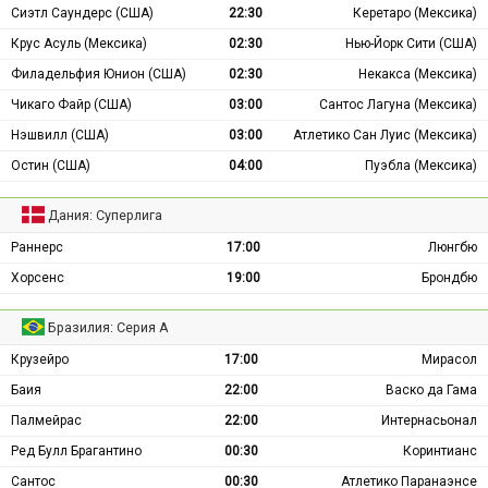
Сиэтл Саундерс (США)
22:30
Керетаро (Мексика)
Крус Асуль (Мексика)
02:30
Нью-Йорк Сити (США)
Филадельфия Юнион (США)
02:30
Некакса (Мексика)
Чикаго Файр (США)
03:00
Сантос Лагуна (Мексика)
Нэшвилл (США)
03:00
Атлетико Сан Луис (Мексика)
Остин (США)
04:00
Пуэбла (Мексика)
Дания: Суперлига
Раннерс
17:00
Люнгбю
Хорсенс
19:00
Брондбю
Бразилия: Серия А
Крузейро
17:00
Мирасол
Баия
22:00
Васко да Гама
Палмейрас
22:00
Интернасьонал
Ред Булл Брагантино
00:30
Коринтианс
Сантос
00:30
Атлетико Паранаэнсе