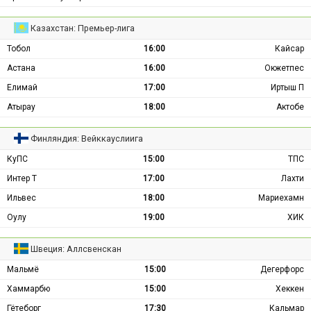
Казахстан: Премьер-лига
Тобол
16:00
Кайсар
Астана
16:00
Окжетпес
Елимай
17:00
Иртыш П
Атырау
18:00
Актобе
Финляндия: Вейккауслиига
КуПС
15:00
ТПС
Интер Т
17:00
Лахти
Ильвес
18:00
Мариехамн
Оулу
19:00
ХИК
Швеция: Аллсвенскан
Мальмё
15:00
Дегерфорс
Хаммарбю
15:00
Хеккен
Гётеборг
17:30
Кальмар