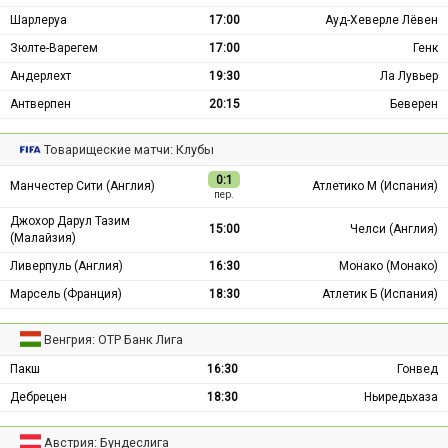
Шарлеруа
17:00
Ауд-Хеверле Лёвен
Зюлте-Варегем
17:00
Генк
Андерлехт
19:30
Ла Лувьер
Антверпен
20:15
Беверен
Товарищеские матчи: Клубы
0:1
Манчестер Сити (Англия)
Атлетико М (Испания)
пер.
Джохор Дарул Тазим
15:00
Челси (Англия)
(Малайзия)
Ливерпуль (Англия)
16:30
Монако (Монако)
Марсель (Франция)
18:30
Атлетик Б (Испания)
Венгрия: ОТР Банк Лига
Пакш
16:30
Гонвед
Дебрецен
18:30
Ньиредьхаза
Австрия: Бундеслига