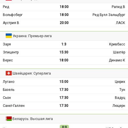
Рид
18:00
Рапид В
Вольфсберг
18:00
Ред Булл Зальцбург
Аустрия В
20:00
ЛАСК
Украина: Премьер-лига
Заря
1:3
Кривбасс
Эпицентр
15:30
Шахтёр
Верес
18:00
Динамо К
Швейцария: Суперлига
Лугано
15:00
Цюрих
Базель
17:30
Тун
Сьон
17:30
Вадуц
Санкт-Галлен
17:30
Люцерн
Беларусь: Высшая лига
0:0