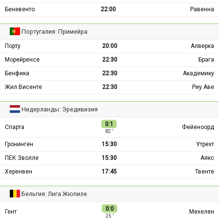
Беневенто
22:00
Равенна
Португалия: Примейра
Порту
20:00
Алверка
Морейренсе
22:30
Брага
Бенфика
22:30
Академику
Жил Висенте
22:30
Риу Аве
Нидерланды: Эредивизия
0:1
Спарта
Фейеноорд
82 ′
Гронинген
15:30
Утрехт
ПЕК Зволле
15:30
Аякс
Херенвен
17:45
Твенте
Бельгия: Лига Жюпиле
0:0
Гент
Мехелен
25 ′