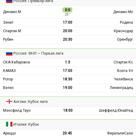
Россия: Премьер-лига
0:0
Динамо М
Динамо Мх
25 ′
Зенит
17:00
Родина
Спартак М
20:00
Краснодар
Рубин
20:30
Оренбург
Россия: ФНЛ — Первая лига
СКА-Хабаровск
1:3
Спартак Кс
КАМАЗ
17:00
Волга Ул
Ротор
18:30
Челябинск
Велес
19:00
Ленинградец
Англия: Кубок лиги
Мэнсфилд Таун
18:00
Шеффилд Юнайтед
Италия: Кубок
Ареццо
20:45
ФеральпиСало