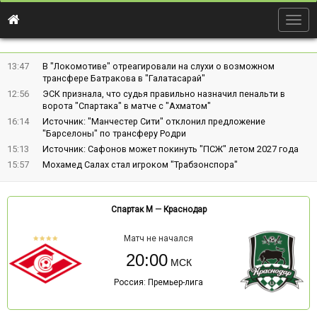
Togg
navig
13:47
В "Локомотиве" отреагировали на слухи о возможном
трансфере Батракова в "Галатасарай"
12:56
ЭСК признала, что судья правильно назначил пенальти в
ворота "Спартака" в матче с "Ахматом"
16:14
Источник: "Манчестер Сити" отклонил предложение
"Барселоны" по трансферу Родри
15:13
Источник: Сафонов может покинуть "ПСЖ" летом 2027 года
15:57
Мохамед Салах стал игроком "Трабзонспора"
Спартак М
—
Краснодар
Матч не начался
20:00
Россия: Премьер-лига