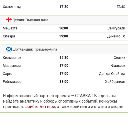
Хальмстад
17:30
ГАИС
Грузия: Высшая лига
Мешахте
16:00
Самгурали
Спаэри
19:00
Динамо Тб
Шотландия: Премьер-лига
Килмарнок
15:30
Селтик
Мазервелл
17:00
Фалкирк
Хартс
17:00
Данди Юнайтед
Рейнджерс
18:00
Хайберниан
Информационный партнёр проекта — СТАВКА ТВ: здесь вы
найдёте аналитику и обзоры спортивных событий, конкурсы
прогнозов,
фрибет Беттери
, а также рейтинги и статьи о спорте.