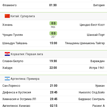
Фламенго
01:30
Витория
Китай: Суперлига
0:0
Хэнань
Циндао Вест Кост
пер.
0:0
Чунцин Тунлян
Шанхай Порт
20 ′
Шаньдун Тайшань
15:00
Тяньцзинь Цзиньмэнь Тайгер
Хорватия: Первая лига
Славен Белупо
19:30
Вараждин
Хайдук
22:00
Истра 1961
Аргентина: Примера
Сан-Лоренсо
21:00
Уракан
Дефенса и Хустисия
23:45
Ньюэллс Олд Бойз
Химнасия и Эсгрима ЛП
23:45
Барракас Сентраль
Аргентинос Хуниорс
02:15
Расинг А