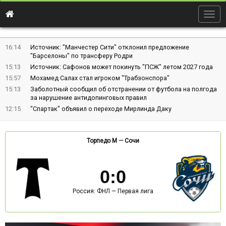
Togg
navig
16:14
Источник: "Манчестер Сити" отклонил предложение
"Барселоны" по трансферу Родри
15:13
Источник: Сафонов может покинуть "ПСЖ" летом 2027 года
15:57
Мохамед Салах стал игроком "Трабзонспора"
15:13
Заболотный сообщил об отстранении от футбола на полгода
за нарушение антидопинговых правил
12:15
"Спартак" объявил о переходе Мирлинда Даку
Торпедо М
—
Сочи
0
:
0
Россия: ФНЛ — Первая лига