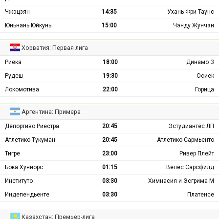
Чжэцзян
14:35
Ухань Фри Таунс
Юньнань Юйкунь
15:00
Чэнду Жунчэн
Хорватия: Первая лига
Риека
18:00
Динамо З
Рудеш
19:30
Осиек
Локомотива
22:00
Горица
Аргентина: Примера
Депортиво Риестра
20:45
Эстудиантес ЛП
Атлетико Тукуман
20:45
Атлетико Сармьенто
Тигре
23:00
Ривер Плейт
Бока Хуниорс
01:15
Велес Сарсфилд
Институто
03:30
Химнасия и Эсгрима М
Индепендьенте
03:30
Платенсе
Казахстан: Премьер-лига