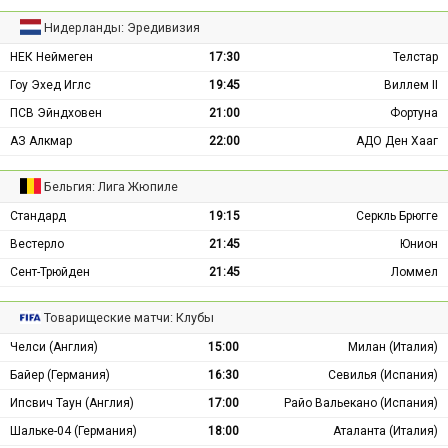
Нидерланды: Эредивизия
НЕК Неймеген
17:30
Телстар
Гоу Эхед Иглс
19:45
Виллем II
ПСВ Эйндховен
21:00
Фортуна
АЗ Алкмар
22:00
АДО Ден Хааг
Бельгия: Лига Жюпиле
Стандард
19:15
Серкль Брюгге
Вестерло
21:45
Юнион
Сент-Трюйден
21:45
Ломмел
Товарищеские матчи: Клубы
Челси (Англия)
15:00
Милан (Италия)
Байер (Германия)
16:30
Севилья (Испания)
Ипсвич Таун (Англия)
17:00
Райо Вальекано (Испания)
Шальке-04 (Германия)
18:00
Аталанта (Италия)