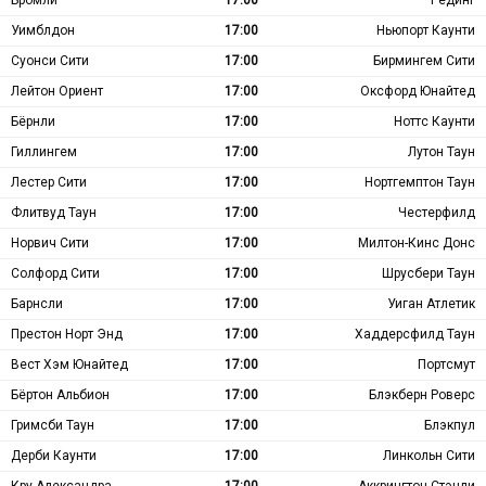
Бромли
17:00
Рединг
Уимблдон
17:00
Ньюпорт Каунти
Суонси Сити
17:00
Бирмингем Сити
Лейтон Ориент
17:00
Оксфорд Юнайтед
Бёрнли
17:00
Ноттс Каунти
Гиллингем
17:00
Лутон Таун
Лестер Сити
17:00
Нортгемптон Таун
Флитвуд Таун
17:00
Честерфилд
Норвич Сити
17:00
Милтон-Кинс Донс
Солфорд Сити
17:00
Шрусбери Таун
Барнсли
17:00
Уиган Атлетик
Престон Норт Энд
17:00
Хаддерсфилд Таун
Вест Хэм Юнайтед
17:00
Портсмут
Бёртон Альбион
17:00
Блэкберн Роверс
Гримсби Таун
17:00
Блэкпул
Дерби Каунти
17:00
Линкольн Сити