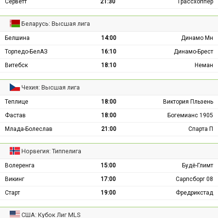
Серветт
21:30
Грассхоппер
Беларусь: Высшая лига
Белшина
14:00
Динамо Мн
Торпедо-БелАЗ
16:10
Динамо-Брест
Витебск
18:10
Неман
Чехия: Высшая лига
Теплице
18:00
Виктория Пльзень
Фастав
18:00
Богемианс 1905
Млада-Болеслав
21:00
Спарта П
Норвегия: Типпелига
Волеренга
15:00
Будё-Глимт
Викинг
17:00
Сарпсборг 08
Старт
19:00
Фредрикстад
США: Кубок Лиг MLS