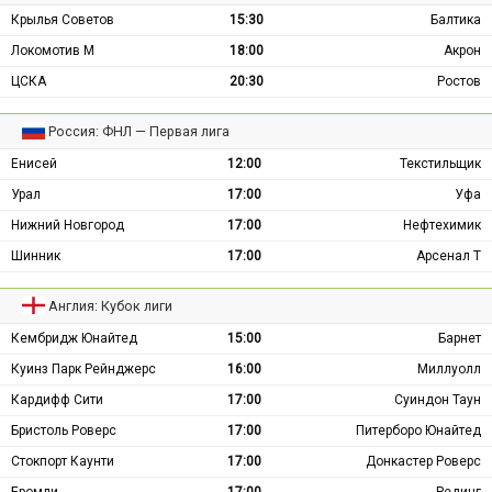
Крылья Советов
15:30
Балтика
Локомотив М
18:00
Акрон
ЦСКА
20:30
Ростов
Россия: ФНЛ — Первая лига
Енисей
12:00
Текстильщик
Урал
17:00
Уфа
Нижний Новгород
17:00
Нефтехимик
Шинник
17:00
Арсенал Т
Англия: Кубок лиги
Кембридж Юнайтед
15:00
Барнет
Куинз Парк Рейнджерс
16:00
Миллуолл
Кардифф Сити
17:00
Суиндон Таун
Бристоль Роверс
17:00
Питерборо Юнайтед
Стокпорт Каунти
17:00
Донкастер Роверс