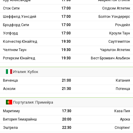
Кру Александра
17:00
Аккрингтон Стэнли
Сток Сити
17:00
Олдхэм Атлетик
Шеффилд Уэнсдей
17:00
Болтон Уондерерс
Брэдфорд Сити
17:00
Рочдейл
Уотфорд
17:00
Кроули Таун
Колчестер Юнайтед
19:30
Саутгемптон
Челтнем Таун
19:30
Чарльтон Атлетик
Ротерхэм Юнайтед
19:30
Вест Бромвич Альбион
Италия: Кубок
Виченца
21:00
Катания
Асколи
21:30
Потенца
Португалия: Примейра
Маритиму
17:30
Каза Пия
Витория Гимарайнш
20:00
Арока
Эштрела
22:30
Спортинг