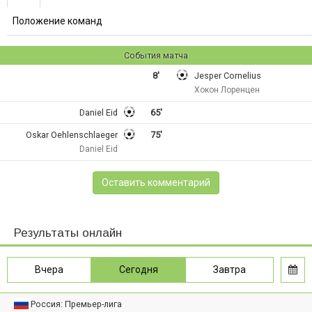
Положение команд
События матча
8'
Jesper Cornelius
Хокон Лоренцен
Daniel Eid
65'
Oskar Oehlenschlaeger
75'
Daniel Eid
Оставить комментарий
Результаты онлайн
Вчера
Сегодня
Завтра
Россия: Премьер-лига