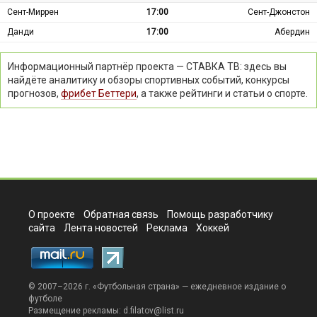
Сент-Миррен
17:00
Сент-Джонстон
Данди
17:00
Абердин
Информационный партнёр проекта — СТАВКА ТВ: здесь вы
найдёте аналитику и обзоры спортивных событий, конкурсы
прогнозов,
фрибет Беттери
, а также рейтинги и статьи о спорте.
О проекте
Обратная связь
Помощь разработчику
сайта
Лента новостей
Реклама
Хоккей
© 2007–2026 г. «
Футбольная страна
» — ежедневное издание о
футболе
Размещение рекламы:
d.filatov@list.ru