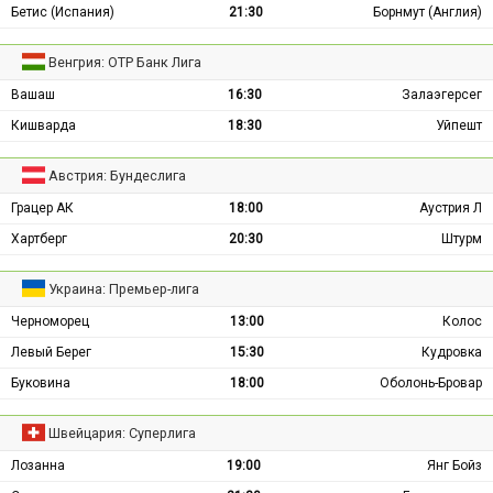
Бетис (Испания)
21:30
Борнмут (Англия)
Венгрия: ОТР Банк Лига
Вашаш
16:30
Залаэгерсег
Кишварда
18:30
Уйпешт
Австрия: Бундеслига
Грацер АК
18:00
Аустрия Л
Хартберг
20:30
Штурм
Украина: Премьер-лига
Черноморец
13:00
Колос
Левый Берег
15:30
Кудровка
Буковина
18:00
Оболонь-Бровар
Швейцария: Суперлига
Лозанна
19:00
Янг Бойз