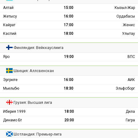
Алтай
15:00
Кызыл-Жар
Жетысу
16:00
Ордабасы
Кайрат
17:00
Женис
Каспий
18:00
Улытау
Финляндия: Вейккауслиига
Яро
19:00
ВПС
Швеция: Аллсвенскан
Эргрюте
16:00
АИК
Мьельбю
18:30
Эльфсборг
Грузия: Высшая лига
Иберия 1999
18:00
Дила
Динамо Бт
20:00
Гагра
Шотландия: Премьер-лига