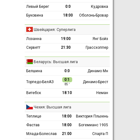
Левый Берег
0:0
Кудровка
Буковина
18:00
Оболонь-Бровар
Швейцария: Суперлига
Лозанна
19:00
Янг Бойз
Серветт
21:30
Грассхоппер
Беларусь: Высшая лига
Белшина
0:0
Динамо Мн
0:1
Торпедо-БелАЗ
Динамо-Брест
85 ′
Витебск
18:10
Неман
Чехия: Высшая лига
Теплице
18:00
Виктория Пльзень
Фастав
18:00
Богемианс 1905
Млада-Болеслав
21:00
Спарта П