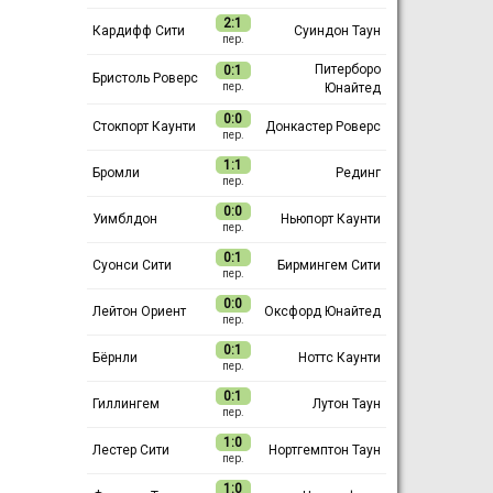
2:1
Кардифф Сити
Суиндон Таун
пер.
Питерборо
0:1
Бристоль Роверс
Юнайтед
пер.
0:0
Стокпорт Каунти
Донкастер Роверс
пер.
1:1
Бромли
Рединг
пер.
0:0
Уимблдон
Ньюпорт Каунти
пер.
0:1
Суонси Сити
Бирмингем Сити
пер.
0:0
Лейтон Ориент
Оксфорд Юнайтед
пер.
0:1
Бёрнли
Ноттс Каунти
пер.
0:1
Гиллингем
Лутон Таун
пер.
1:0
Лестер Сити
Нортгемптон Таун
пер.
1:0