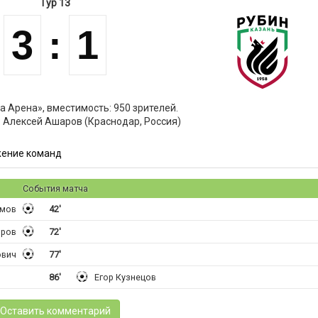
Тур 13
3
:
1
а Арена», вместимость: 950 зрителей.
: Алексей Ашаров (Краснодар, Россия)
ение команд
События матча
имов
42'
оров
72'
ович
77'
86'
Егор Кузнецов
Оставить комментарий