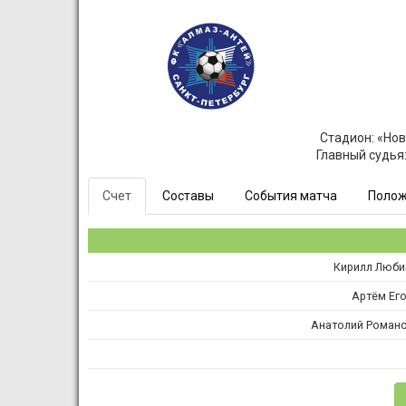
Стадион: «Нов
Главный судья
Счет
Составы
События матча
Полож
Кирилл Люб
Артём Ег
Анатолий Роман