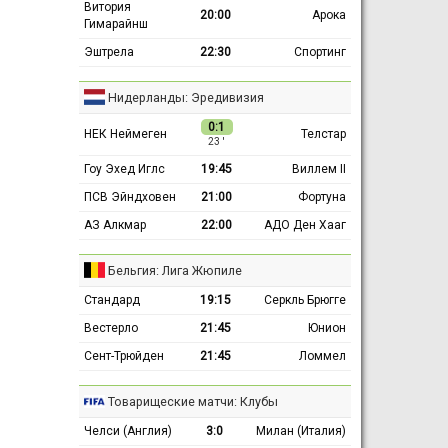
Витория
20:00
Арока
Гимарайнш
Эштрела
22:30
Спортинг
Нидерланды: Эредивизия
0:1
НЕК Неймеген
Телстар
23 ′
Гоу Эхед Иглс
19:45
Виллем II
ПСВ Эйндховен
21:00
Фортуна
АЗ Алкмар
22:00
АДО Ден Хааг
Бельгия: Лига Жюпиле
Стандард
19:15
Серкль Брюгге
Вестерло
21:45
Юнион
Сент-Трюйден
21:45
Ломмел
Товарищеские матчи: Клубы
Челси (Англия)
3:0
Милан (Италия)