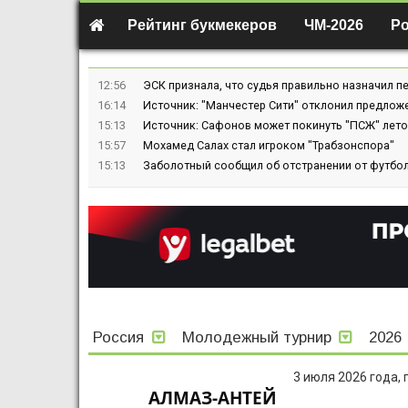
Рейтинг букмекеров
ЧМ-2026
Р
12:56
ЭСК признала, что судья правильно назначил пе
16:14
Источник: "Манчестер Сити" отклонил предлож
15:13
Источник: Сафонов может покинуть "ПСЖ" лето
15:57
Мохамед Салах стал игроком "Трабзонспора"
15:13
Заболотный сообщил об отстранении от футбол
Россия
Молодежный турнир
2026
3 июля 2026 года,
АЛМАЗ-АНТЕЙ