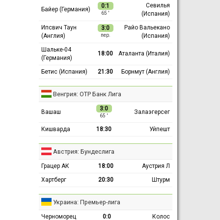
Севилья
0:1
Байер (Германия)
(Испания)
65 ′
Ипсвич Таун
Райо Вальекано
3:0
(Англия)
(Испания)
пер.
Шальке-04
18:00
Аталанта (Италия)
(Германия)
Бетис (Испания)
21:30
Борнмут (Англия)
Венгрия: ОТР Банк Лига
3:0
Вашаш
Залаэгерсег
65 ′
Кишварда
18:30
Уйпешт
Австрия: Бундеслига
Грацер АК
18:00
Аустрия Л
Хартберг
20:30
Штурм
Украина: Премьер-лига
Черноморец
0:0
Колос