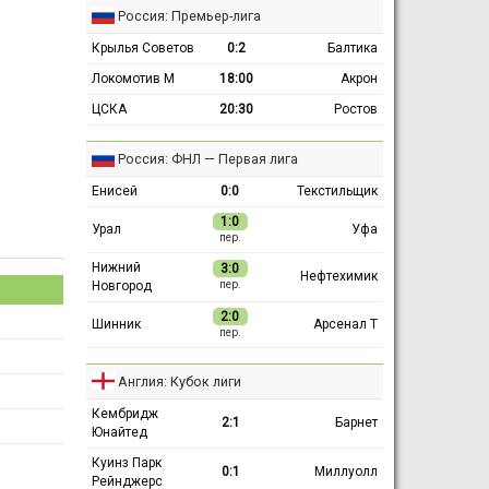
Россия: Премьер-лига
Крылья Советов
0:2
Балтика
Локомотив М
18:00
Акрон
ЦСКА
20:30
Ростов
Россия: ФНЛ — Первая лига
Енисей
0:0
Текстильщик
1:0
Урал
Уфа
пер.
Нижний
3:0
Нефтехимик
Новгород
пер.
2:0
Шинник
Арсенал Т
пер.
Англия: Кубок лиги
Кембридж
2:1
Барнет
Юнайтед
Куинз Парк
0:1
Миллуолл
Рейнджерс