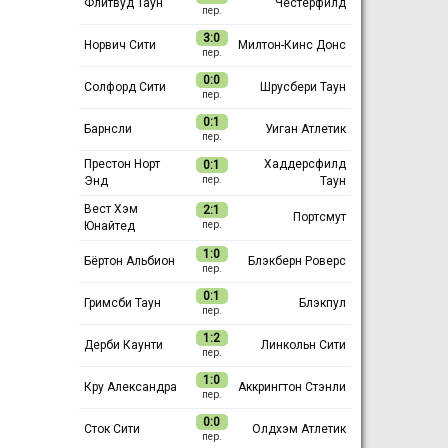
Флитвуд Таун
Честерфилд
пер.
3:0
Норвич Сити
Милтон-Кинс Донс
пер.
0:0
Солфорд Сити
Шрусбери Таун
пер.
0:1
Барнсли
Уиган Атлетик
пер.
Престон Норт
Хаддерсфилд
0:1
Энд
Таун
пер.
Вест Хэм
2:1
Портсмут
Юнайтед
пер.
1:0
Бёртон Альбион
Блэкберн Роверс
пер.
0:1
Гримсби Таун
Блэкпул
пер.
1:2
Дерби Каунти
Линкольн Сити
пер.
1:0
Кру Александра
Аккрингтон Стэнли
пер.
0:0
Сток Сити
Олдхэм Атлетик
пер.