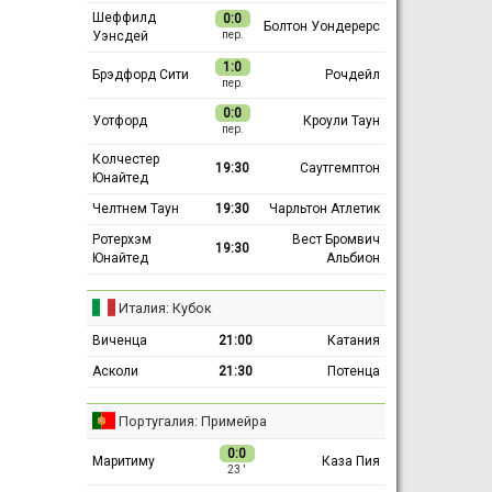
Шеффилд
0:0
Болтон Уондерерс
Уэнсдей
пер.
1:0
Брэдфорд Сити
Рочдейл
пер.
0:0
Уотфорд
Кроули Таун
пер.
Колчестер
19:30
Саутгемптон
Юнайтед
Челтнем Таун
19:30
Чарльтон Атлетик
Ротерхэм
Вест Бромвич
19:30
Юнайтед
Альбион
Италия: Кубок
Виченца
21:00
Катания
Асколи
21:30
Потенца
Португалия: Примейра
0:0
Маритиму
Каза Пия
23 ′