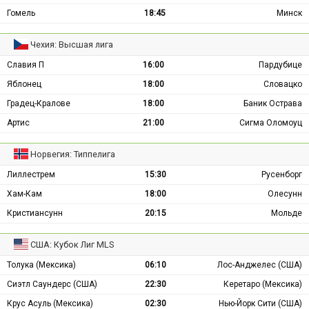
Гомель
18:45
Минск
Чехия: Высшая лига
Славия П
16:00
Пардубице
Яблонец
18:00
Словацко
Градец-Кралове
18:00
Баник Острава
Артис
21:00
Сигма Оломоуц
Норвегия: Типпелига
Лиллестрем
15:30
Русенборг
Хам-Кам
18:00
Олесунн
Кристиансунн
20:15
Мольде
США: Кубок Лиг MLS
Толука (Мексика)
06:10
Лос-Анджелес (США)
Сиэтл Саундерс (США)
22:30
Керетаро (Мексика)
Крус Асуль (Мексика)
02:30
Нью-Йорк Сити (США)