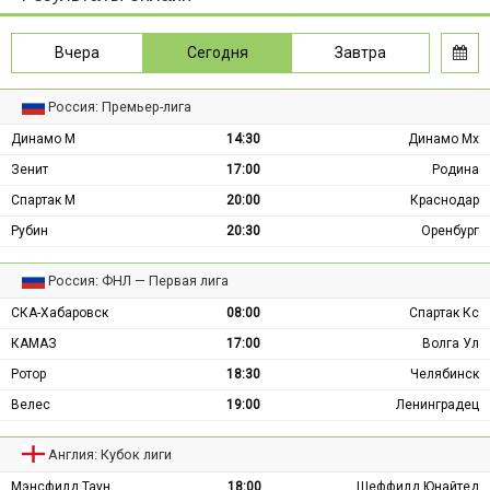
Вчера
Сегодня
Завтра
Россия: Премьер-лига
Динамо М
14:30
Динамо Мх
Зенит
17:00
Родина
Спартак М
20:00
Краснодар
Рубин
20:30
Оренбург
Россия: ФНЛ — Первая лига
СКА-Хабаровск
08:00
Спартак Кс
КАМАЗ
17:00
Волга Ул
Ротор
18:30
Челябинск
Велес
19:00
Ленинградец
Англия: Кубок лиги
Мэнсфилд Таун
18:00
Шеффилд Юнайтед