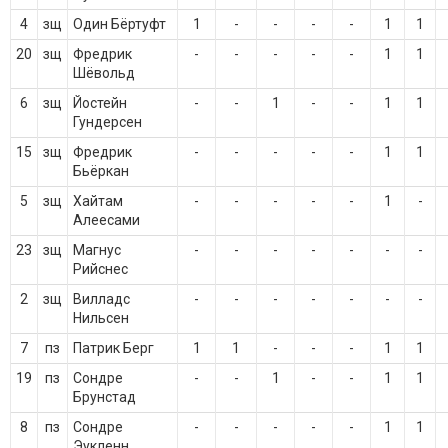
4
зщ
Один Бёртуфт
1
-
-
-
-
1
1
20
зщ
Фредрик
-
-
-
-
-
1
1
Шёвольд
6
зщ
Йостейн
-
-
1
-
-
1
1
Гундерсен
15
зщ
Фредрик
-
-
-
-
-
1
1
Бьёркан
5
зщ
Хайтам
-
-
-
-
-
1
-
Алеесами
23
зщ
Магнус
-
-
-
-
-
-
-
Рийснес
2
зщ
Вилладс
-
-
-
-
-
-
-
Нильсен
7
пз
Патрик Берг
1
1
-
-
-
1
1
19
пз
Сондре
-
-
1
-
-
1
1
Брунстад
8
пз
Сондре
-
-
-
-
-
1
1
Эукленн