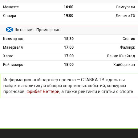
Мешахте
16:00
Самгурали
Спаэри
19:00
Динамо Тб
Шотландия: Премьер-лига
Килмарнок
15:30
Селтик
Мазервелл
17:00
Фалкирк
Хартс
17:00
Данди Юнайтед
Рейнджерс
18:00
Хайберниан
Информационный партнёр проекта — СТАВКА ТВ: здесь вы
найдёте аналитику и обзоры спортивных событий, конкурсы
прогнозов,
фрибет Беттери
, а также рейтинги и статьи о спорте.