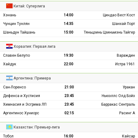
Китай: Суперлига
Хэнань
14:00
Циндао Вест Кост
Чунцин Тунлян
14:35
Шанхай Порт
Шаньдун Тайшань
15:00
Тяньцзинь Цзиньмэнь Тайгер
Хорватия: Первая лига
Славен Белупо
19:30
Вараждин
Хайдук
22:00
Истра 1961
Аргентина: Примера
Сан-Лоренсо
21:00
Уракан
Дефенса и Хустисия
23:45
Ньюэллс Олд Бойз
Химнасия и Эсгрима ЛП
23:45
Барракас Сентраль
Аргентинос Хуниорс
02:15
Расинг А
Казахстан: Премьер-лига
Тобол
16:00
Кайсар