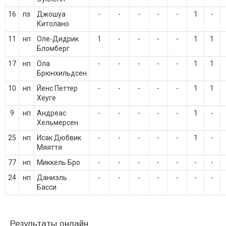
16
пз
Джошуа
-
-
-
-
-
1
-
Китолано
11
нп
Оле-Дидрик
1
-
-
-
-
1
1
Бломберг
17
нп
Ола
-
-
-
-
-
1
1
Брюнхильдсен
10
нп
Йенс Петтер
-
-
-
-
-
1
1
Хёуге
9
нп
Андреас
-
-
-
-
-
1
-
Хельмерсен
25
нп
Исак Дюбвик
-
-
-
-
-
1
-
Мяяття
77
нп
Миккель Бро
-
-
-
-
-
-
-
24
нп
Даниэль
-
-
-
-
-
-
-
Басси
Результаты онлайн