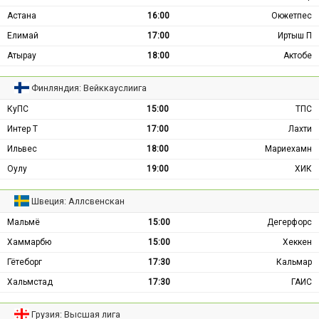
Астана
16:00
Окжетпес
Елимай
17:00
Иртыш П
Атырау
18:00
Актобе
Финляндия: Вейккауслиига
КуПС
15:00
ТПС
Интер Т
17:00
Лахти
Ильвес
18:00
Мариехамн
Оулу
19:00
ХИК
Швеция: Аллсвенскан
Мальмё
15:00
Дегерфорс
Хаммарбю
15:00
Хеккен
Гётеборг
17:30
Кальмар
Хальмстад
17:30
ГАИС
Грузия: Высшая лига