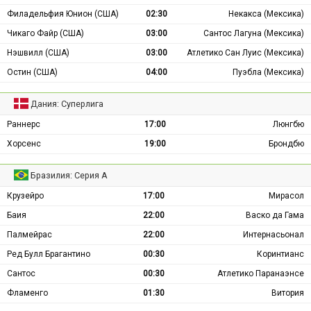
Филадельфия Юнион (США)
02:30
Некакса (Мексика)
Чикаго Файр (США)
03:00
Сантос Лагуна (Мексика)
Нэшвилл (США)
03:00
Атлетико Сан Луис (Мексика)
Остин (США)
04:00
Пуэбла (Мексика)
Дания: Суперлига
Раннерс
17:00
Люнгбю
Хорсенс
19:00
Брондбю
Бразилия: Серия А
Крузейро
17:00
Мирасол
Баия
22:00
Васко да Гама
Палмейрас
22:00
Интернасьонал
Ред Булл Брагантино
00:30
Коринтианс
Сантос
00:30
Атлетико Паранаэнсе
Фламенго
01:30
Витория