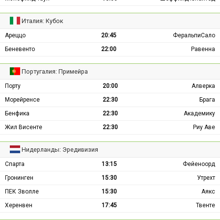
Италия: Кубок
Ареццо
20:45
ФеральпиСало
Беневенто
22:00
Равенна
Португалия: Примейра
Порту
20:00
Алверка
Морейренсе
22:30
Брага
Бенфика
22:30
Академику
Жил Висенте
22:30
Риу Аве
Нидерланды: Эредивизия
Спарта
13:15
Фейеноорд
Гронинген
15:30
Утрехт
ПЕК Зволле
15:30
Аякс
Херенвен
17:45
Твенте