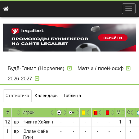
Togg
navig
Будё-Глимт (Норвегия)
Матчи / плей-офф
2026-2027
Статистика
Календарь
Таблица
#
Игрок
M
С
12
вр
Никита Хайкин
-
-
-
-
-
1
1
1
вр
Юлиан Файе
-
-
-
-
-
-
-
Лунн