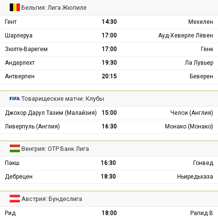
Бельгия: Лига Жюпиле
Гент
14:30
Мехелен
Шарлеруа
17:00
Ауд-Хеверле Лёвен
Зюлте-Варегем
17:00
Генк
Андерлехт
19:30
Ла Лувьер
Антверпен
20:15
Беверен
Товарищеские матчи: Клубы
Джохор Дарул Тазим (Малайзия)
15:00
Челси (Англия)
Ливерпуль (Англия)
16:30
Монако (Монако)
Венгрия: ОТР Банк Лига
Пакш
16:30
Гонвед
Дебрецен
18:30
Ньиредьхаза
Австрия: Бундеслига
Рид
18:00
Рапид В