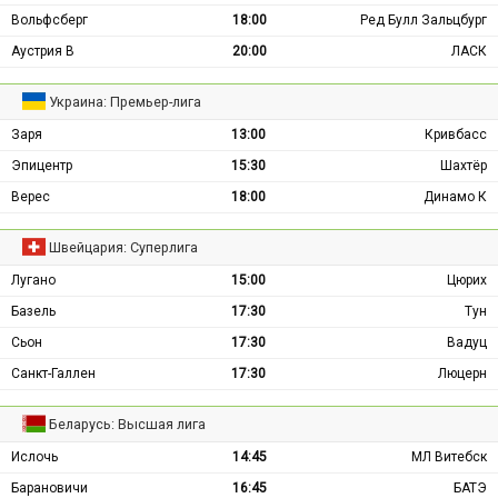
Вольфсберг
18:00
Ред Булл Зальцбург
Аустрия В
20:00
ЛАСК
Украина: Премьер-лига
Заря
13:00
Кривбасс
Эпицентр
15:30
Шахтёр
Верес
18:00
Динамо К
Швейцария: Суперлига
Лугано
15:00
Цюрих
Базель
17:30
Тун
Сьон
17:30
Вадуц
Санкт-Галлен
17:30
Люцерн
Беларусь: Высшая лига
Ислочь
14:45
МЛ Витебск
Барановичи
16:45
БАТЭ