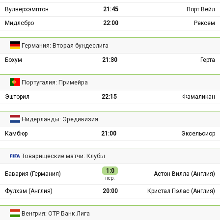
Вулверхэмптон
21:45
Порт Вейл
Мидлсбро
22:00
Рексем
Германия: Вторая бундеслига
Бохум
21:30
Герта
Португалия: Примейра
Эшторил
22:15
Фамаликан
Нидерланды: Эредивизия
Камбюр
21:00
Эксельсиор
Товарищеские матчи: Клубы
1:0
Бавария (Германия)
Астон Вилла (Англия)
пер.
Фулхэм (Англия)
20:00
Кристал Пэлас (Англия)
Венгрия: ОТР Банк Лига