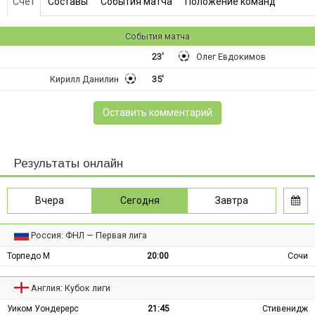
Счет
Составы
События матча
Положение команд
События матча
23'
Олег Евдокимов
Кирилл Данилин
35'
Оставить комментарий
Результаты онлайн
Вчера
Сегодня
Завтра
Россия: ФНЛ — Первая лига
Торпедо М
20:00
Сочи
Англия: Кубок лиги
Уиком Уондерерс
21:45
Стивенидж