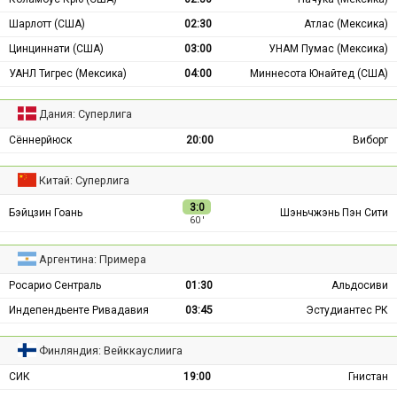
Шарлотт (США)
02:30
Атлас (Мексика)
Цинциннати (США)
03:00
УНАМ Пумас (Мексика)
УАНЛ Тигрес (Мексика)
04:00
Миннесота Юнайтед (США)
Дания: Суперлига
Сённерйюск
20:00
Виборг
Китай: Суперлига
3:0
Бэйцзин Гоань
Шэньчжэнь Пэн Сити
60 ′
Аргентина: Примера
Росарио Сентраль
01:30
Альдосиви
Индепендьенте Ривадавия
03:45
Эстудиантес РК
Финляндия: Вейккауслиига
СИК
19:00
Гнистан