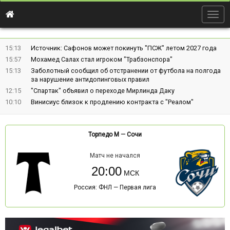
Togg
navig
15:13
Источник: Сафонов может покинуть "ПСЖ" летом 2027 года
15:57
Мохамед Салах стал игроком "Трабзонспора"
15:13
Заболотный сообщил об отстранении от футбола на полгода
за нарушение антидопинговых правил
12:15
"Спартак" объявил о переходе Мирлинда Даку
10:10
Винисиус близок к продлению контракта с "Реалом"
Торпедо М
—
Сочи
Матч не начался
20:00
Россия: ФНЛ — Первая лига