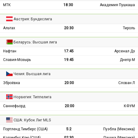
МТК
18:30
Академия Пушкаша
Австрия: Бундеслига
Альтах
20:30
Тироль
Беларусь: Высшая лига
Нафтан
17:45
Арсенал Дз
Славия-Мозырь
19:45
Днепр М
Чехия: Высшая лига
Зброёвка
20:00
Слован Л
Норвегия: Типпелига
Саннефьорд
20:00
КФУМ
США: Кубок Лиг MLS
Портленд Тимберс (США)
5:2
Пуэбла (Мексика)
Коламбус Крю (США)
02:30
Пачука (Мексика)