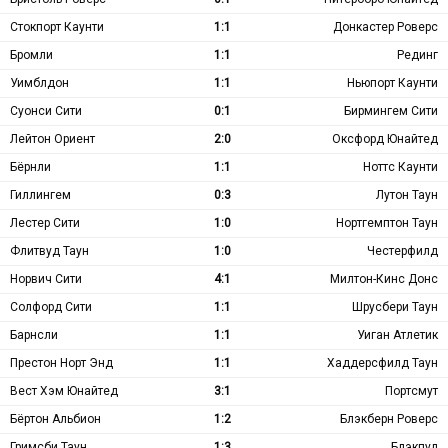
Стокпорт Каунти
1:1
Донкастер Роверс
Бромли
1:1
Рединг
Уимблдон
1:1
Ньюпорт Каунти
Суонси Сити
0:1
Бирмингем Сити
Лейтон Ориент
2:0
Оксфорд Юнайтед
Бёрнли
1:1
Ноттс Каунти
Гиллингем
0:3
Лутон Таун
Лестер Сити
1:0
Нортгемптон Таун
Флитвуд Таун
1:0
Честерфилд
Норвич Сити
4:1
Милтон-Кинс Донс
Солфорд Сити
1:1
Шрусбери Таун
Барнсли
1:1
Уиган Атлетик
Престон Норт Энд
1:1
Хаддерсфилд Таун
Вест Хэм Юнайтед
3:1
Портсмут
Бёртон Альбион
1:2
Блэкберн Роверс
Гримсби Таун
1:3
Блэкпул