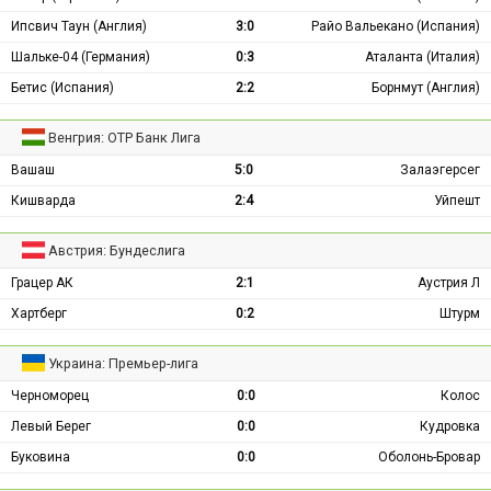
Ипсвич Таун (Англия)
3:0
Райо Вальекано (Испания)
Шальке-04 (Германия)
0:3
Аталанта (Италия)
Бетис (Испания)
2:2
Борнмут (Англия)
Венгрия: ОТР Банк Лига
Вашаш
5:0
Залаэгерсег
Кишварда
2:4
Уйпешт
Австрия: Бундеслига
Грацер АК
2:1
Аустрия Л
Хартберг
0:2
Штурм
Украина: Премьер-лига
Черноморец
0:0
Колос
Левый Берег
0:0
Кудровка
Буковина
0:0
Оболонь-Бровар