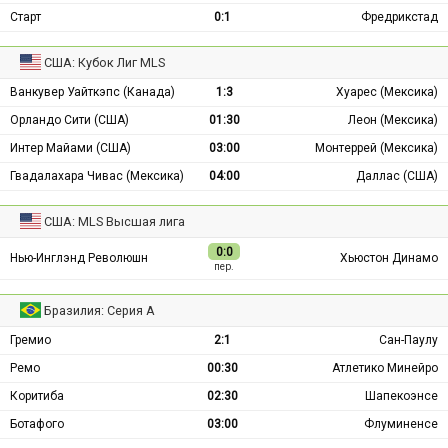
Старт
0:1
Фредрикстад
США: Кубок Лиг MLS
Ванкувер Уайткэпс (Канада)
1:3
Хуарес (Мексика)
Орландо Сити (США)
01:30
Леон (Мексика)
Интер Майами (США)
03:00
Монтеррей (Мексика)
Гвадалахара Чивас (Мексика)
04:00
Даллас (США)
США: MLS Высшая лига
0:0
Нью-Инглэнд Революшн
Хьюстон Динамо
пер.
Бразилия: Серия А
Гремио
2:1
Сан-Паулу
Ремо
00:30
Атлетико Минейро
Коритиба
02:30
Шапекоэнсе
Ботафого
03:00
Флуминенсе