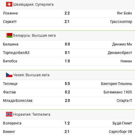
Швейцария: Суперлига
Лозанна
2:2
Янг Бойз
Серветт
2:1
Грассхоппер
Беларусь: Высшая лига
Белшина
0:0
Динамо Мн
Торпедо-БелАЗ
0:1
Динамо-Брест
Витебск
1:0
Неман
Чехия: Высшая лига
Теплице
5:5
Виктория Пльзень
Фастав
0:2
Богемианс 1905
Млада-Болеслав
2:0
Спарта П
Норвегия: Типпелига
Волеренга
1:2
Будё-Глимт
Викинг
2:1
Сарпсборг 08