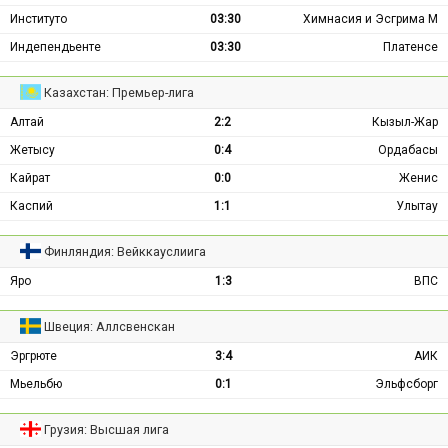
Институто
03:30
Химнасия и Эсгрима М
Индепендьенте
03:30
Платенсе
Казахстан: Премьер-лига
Алтай
2:2
Кызыл-Жар
Жетысу
0:4
Ордабасы
Кайрат
0:0
Женис
Каспий
1:1
Улытау
Финляндия: Вейккауслиига
Яро
1:3
ВПС
Швеция: Аллсвенскан
Эргрюте
3:4
АИК
Мьельбю
0:1
Эльфсборг
Грузия: Высшая лига