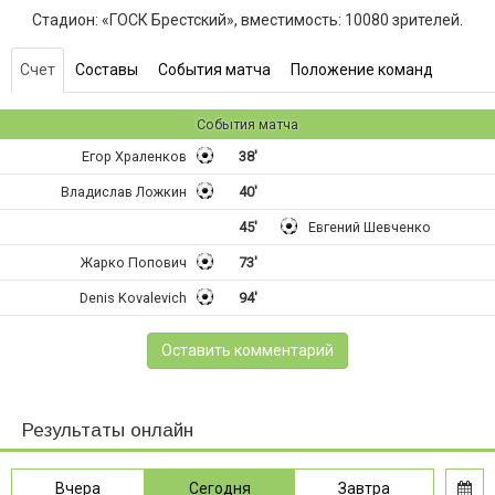
Стадион: «ГОСК Брестский», вместимость: 10080 зрителей.
Счет
Составы
События матча
Положение команд
События матча
Егор Храленков
38'
Владислав Ложкин
40'
45'
Евгений Шевченко
Жарко Попович
73'
Denis Kovalevich
94'
Оставить комментарий
Результаты онлайн
Вчера
Сегодня
Завтра