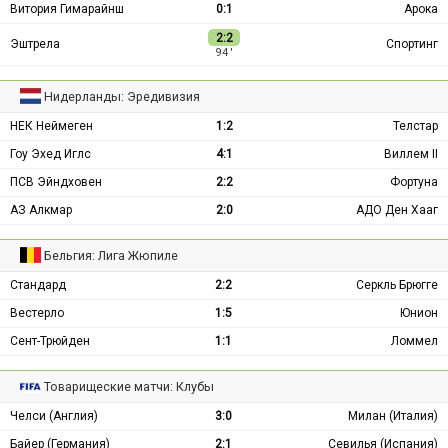
Витория Гимарайнш
0:1
Арока
2:2
Эштрела
Спортинг
94 ′
Нидерланды: Эредивизия
НЕК Неймеген
1:2
Телстар
Гоу Эхед Иглс
4:1
Виллем II
ПСВ Эйндховен
2:2
Фортуна
АЗ Алкмар
2:0
АДО Ден Хааг
Бельгия: Лига Жюпиле
Стандард
2:2
Серкль Брюгге
Вестерло
1:5
Юнион
Сент-Трюйден
1:1
Ломмел
Товарищеские матчи: Клубы
Челси (Англия)
3:0
Милан (Италия)
Байер (Германия)
2:1
Севилья (Испания)