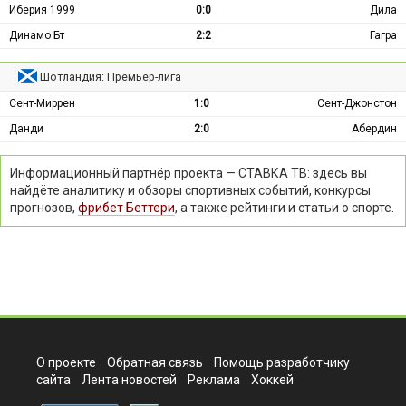
Иберия 1999
0:0
Дила
Динамо Бт
2:2
Гагра
Шотландия: Премьер-лига
Сент-Миррен
1:0
Сент-Джонстон
Данди
2:0
Абердин
Информационный партнёр проекта — СТАВКА ТВ: здесь вы
найдёте аналитику и обзоры спортивных событий, конкурсы
прогнозов,
фрибет Беттери
, а также рейтинги и статьи о спорте.
О проекте
Обратная связь
Помощь разработчику
сайта
Лента новостей
Реклама
Хоккей