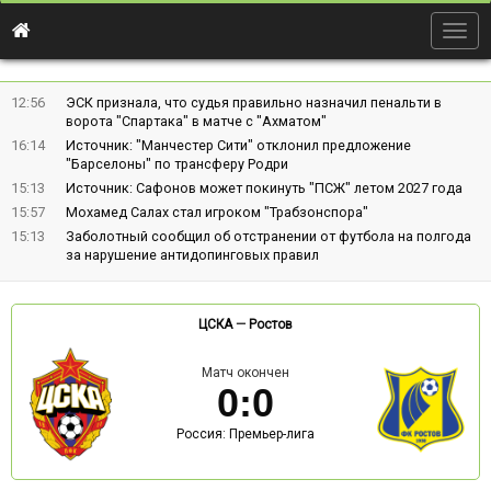
Togg
navig
12:56
ЭСК признала, что судья правильно назначил пенальти в
ворота "Спартака" в матче с "Ахматом"
16:14
Источник: "Манчестер Сити" отклонил предложение
"Барселоны" по трансферу Родри
15:13
Источник: Сафонов может покинуть "ПСЖ" летом 2027 года
15:57
Мохамед Салах стал игроком "Трабзонспора"
15:13
Заболотный сообщил об отстранении от футбола на полгода
за нарушение антидопинговых правил
ЦСКА
—
Ростов
Матч окончен
0
:
0
Россия: Премьер-лига