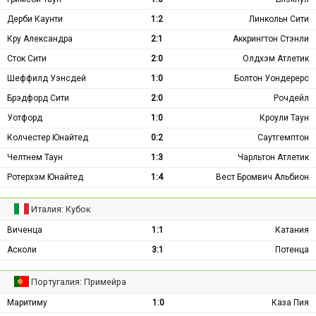
Дерби Каунти
1:2
Линкольн Сити
Кру Александра
2:1
Аккрингтон Стэнли
Сток Сити
2:0
Олдхэм Атлетик
Шеффилд Уэнсдей
1:0
Болтон Уондерерс
Брэдфорд Сити
2:0
Рочдейл
Уотфорд
1:0
Кроули Таун
Колчестер Юнайтед
0:2
Саутгемптон
Челтнем Таун
1:3
Чарльтон Атлетик
Ротерхэм Юнайтед
1:4
Вест Бромвич Альбион
Италия: Кубок
Виченца
1:1
Катания
Асколи
3:1
Потенца
Португалия: Примейра
Маритиму
1:0
Каза Пия