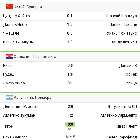
Китай: Суперлига
Циндао Хайню
0:1
Шанхай Шэньхуа
Далянь Инбо
1:0
Ляонин Тежэнь
Чжэцзян
0:0
Ухань Фри Таунс
Юньнань Юйкунь
1:0
Чэнду Жунчэн
Хорватия: Первая лига
Риека
0:0
Динамо З
Рудеш
1:6
Осиек
Локомотива
3:1
Горица
Аргентина: Примера
Депортиво Риестра
2:0
Эстудиантес ЛП
Атлетико Тукуман
1:2
Атлетико Сармьенто
0:0
Тигре
Ривер Плейт
64 ′
Бока Хуниорс
01:15
Велес Сарсфилд