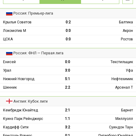
Россия: Премьер-лига
Крылья Советов
0:2
Балтика
Локомотив М
0:0
Акрон
ЦСКА
0:0
Ростов
Россия: ФНЛ — Первая лига
Енисей
0:0
Текстильщик
Урал
3:0
Уфа
Нижний Новгород
5:1
Нефтехимик
Шинник
2:2
Арсенал Т
Англия: Кубок лиги
Кембридж Юнайтед
2:1
Барнет
Куинз Парк Рейнджерс
1:1
Миллуолл
Кардифф Сити
3:2
Суиндон Таун
Бристоль Роверс
0:1
Питерборо Юнайтед