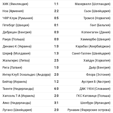
ХИК (Финляндия)
1:1
Мазервелл (Шотландия)
Ноа (Армения)
2:2
Сьон (Швейцария)
ЧФР Клуж (Румыния)
0:5
Тромсё (Норвегия)
Гётеборг (Швеция)
0:1
Гент (Бельгия)
Дебрецен (Венгрия)
0:3
Копенгаген (Дания)
Ракув (Польша)
0:0
Хаммарбю (Швеция)
Динамо К (Украина)
1:0
Карабах (Азербайджан)
Шериф (Молдавия)
1:3
Санкт-Галлен (Швейцария)
Жальгирис (Литва)
2:5
Хайдук (Хорватия)
Рига (Латвия)
1:0
Дьёр (Венгрия)
Интер Клуб Эскальдес (Андорра)
2:0
Флора (Эстония)
Бейтар (Израиль)
1:2
Аустрия В (Австрия)
Твенте (Нидерланды)
6:0
ДАК 1904 (Словакия)
Хапоэль Т-А (Израиль)
2:0
ГКС Катовице (Польша)
Аякс (Нидерланды)
3:1
Шелбурн (Ирландия)
Лугано (Швейцария)
2:0
Рунавик (Фарерские острова)