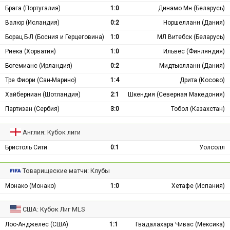
Брага (Португалия)
1:0
Динамо Мн (Беларусь)
Валюр (Исландия)
0:2
Норшелланн (Дания)
Борац Б-Л (Босния и Герцеговина)
1:0
МЛ Витебск (Беларусь)
Риека (Хорватия)
1:0
Ильвес (Финляндия)
Богемианс (Ирландия)
0:2
Мидтьюлланн (Дания)
Тре Фиори (Сан-Марино)
1:4
Дрита (Косово)
Хайберниан (Шотландия)
2:1
Шкендия (Северная Македония)
Партизан (Сербия)
3:0
Тобол (Казахстан)
Англия: Кубок лиги
Бристоль Сити
0:1
Уолсолл
Товарищеские матчи: Клубы
Монако (Монако)
1:0
Хетафе (Испания)
США: Кубок Лиг MLS
Лос-Анджелес (США)
1:1
Гвадалахара Чивас (Мексика)