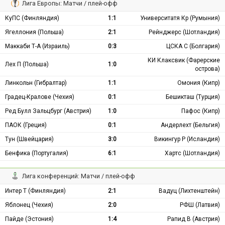
Лига Европы: Матчи / плей-офф
КуПС (Финляндия)
1:1
Университатя Кр (Румыния)
Ягеллония (Польша)
2:1
Рейнджерс (Шотландия)
Маккаби Т-А (Израиль)
0:3
ЦСКА С (Болгария)
КИ Клаксвик (Фарерские
Лех П (Польша)
1:0
острова)
Линкольн (Гибралтар)
1:1
Омония (Кипр)
Градец-Кралове (Чехия)
0:1
Бешикташ (Турция)
Ред Булл Зальцбург (Австрия)
1:0
Пафос (Кипр)
ПАОК (Греция)
0:1
Андерлехт (Бельгия)
Тун (Швейцария)
3:0
Викингур Р (Исландия)
Бенфика (Португалия)
6:1
Хартс (Шотландия)
Лига конференций: Матчи / плей-офф
Интер Т (Финляндия)
2:1
Вадуц (Лихтенштейн)
Яблонец (Чехия)
2:0
РФШ (Латвия)
Пайде (Эстония)
1:4
Рапид В (Австрия)