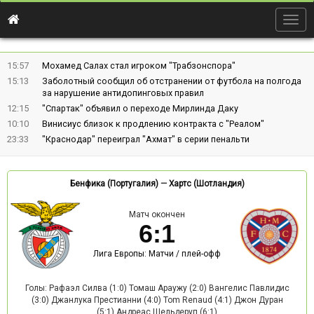
Togg
navig
15:57
Мохамед Салах стал игроком "Трабзонспора"
15:13
Заболотный сообщил об отстранении от футбола на полгода
за нарушение антидопинговых правил
12:15
"Спартак" объявил о переходе Мирлинда Даку
10:10
Винисиус близок к продлению контракта с "Реалом"
23:33
"Краснодар" переиграл "Ахмат" в серии пенальти
Бенфика (Португалия)
—
Хартс (Шотландия)
Матч окончен
6
:
1
Лига Европы: Матчи / плей-офф
Голы: Рафаэл Силва (1:0) Томаш Араужу (2:0) Вангелис Павлидис
(3:0) Джанлука Престианни (4:0) Tom Renaud (4:1) Джон Дуран
(5:1) Андреас Шельдеруп (6:1)