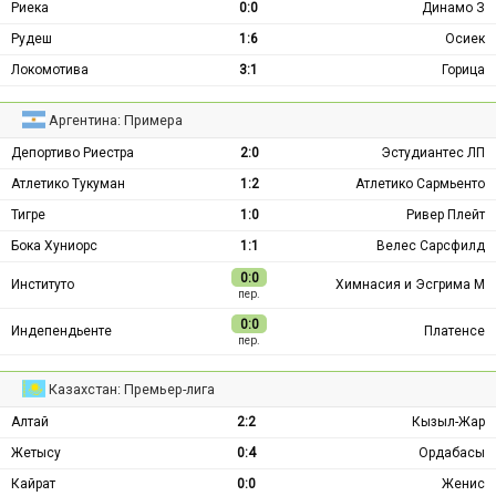
Риека
0:0
Динамо З
Рудеш
1:6
Осиек
Локомотива
3:1
Горица
Аргентина: Примера
Депортиво Риестра
2:0
Эстудиантес ЛП
Атлетико Тукуман
1:2
Атлетико Сармьенто
Тигре
1:0
Ривер Плейт
Бока Хуниорс
1:1
Велес Сарсфилд
0:0
Институто
Химнасия и Эсгрима М
пер.
0:0
Индепендьенте
Платенсе
пер.
Казахстан: Премьер-лига
Алтай
2:2
Кызыл-Жар
Жетысу
0:4
Ордабасы
Кайрат
0:0
Женис