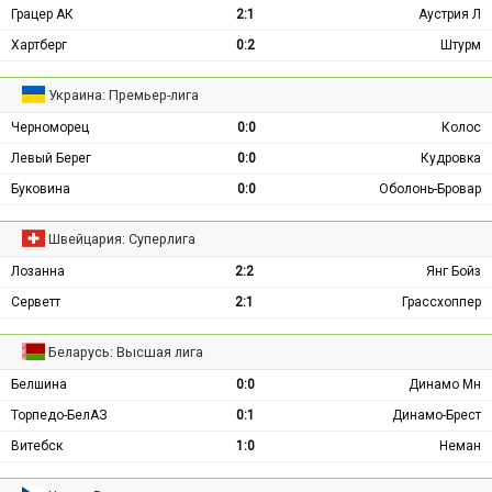
Грацер АК
2:1
Аустрия Л
Хартберг
0:2
Штурм
Украина: Премьер-лига
Черноморец
0:0
Колос
Левый Берег
0:0
Кудровка
Буковина
0:0
Оболонь-Бровар
Швейцария: Суперлига
Лозанна
2:2
Янг Бойз
Серветт
2:1
Грассхоппер
Беларусь: Высшая лига
Белшина
0:0
Динамо Мн
Торпедо-БелАЗ
0:1
Динамо-Брест
Витебск
1:0
Неман