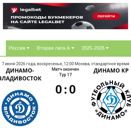
Россия
Вторая лига А
2025-2026
7 июня 2026 года, воскресенье, 12:00 Москва, стандартное время
ДИНАМО-
ДИНАМО КР
Матч окончен
Тур 17
ВЛАДИВОСТОК
0
:
0