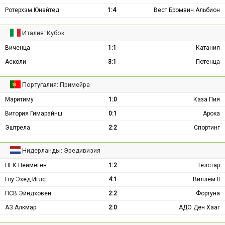
Ротерхэм Юнайтед
1:4
Вест Бромвич Альбион
Италия: Кубок
Виченца
1:1
Катания
Асколи
3:1
Потенца
Португалия: Примейра
Маритиму
1:0
Каза Пия
Витория Гимарайнш
0:1
Арока
Эштрела
2:2
Спортинг
Нидерланды: Эредивизия
НЕК Неймеген
1:2
Телстар
Гоу Эхед Иглс
4:1
Виллем II
ПСВ Эйндховен
2:2
Фортуна
АЗ Алкмар
2:0
АДО Ден Хааг