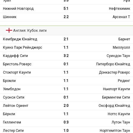
Урал
3:0
Уфа
Нижний Новгород
5:1
Нефтехимик
Шинник
2:2
Арсенал Т
Англия: Кубок лиги
Кембридж Юнайтед
2:1
Барнет
Куинз Парк Рейнджерс
1:1
Миллуолл
Кардифф Сити
3:2
Суиндон Таун
Бристоль Роверс
0:1
Питерборо Юнайтед
Стокпорт Каунти
1:1
Донкастер Роверс
Бромли
1:1
Рединг
Уимблдон
1:1
Ньюпорт Каунти
Суонси Сити
0:1
Бирмингем Сити
Лейтон Ориент
2:0
Оксфорд Юнайтед
Бёрнли
1:1
Ноттс Каунти
Гиллингем
0:3
Лутон Таун
Лестер Сити
1:0
Нортгемптон Таун