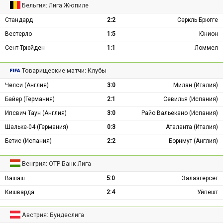
Бельгия: Лига Жюпиле
Стандард
2:2
Серкль Брюгге
Вестерло
1:5
Юнион
Сент-Трюйден
1:1
Ломмел
Товарищеские матчи: Клубы
Челси (Англия)
3:0
Милан (Италия)
Байер (Германия)
2:1
Севилья (Испания)
Ипсвич Таун (Англия)
3:0
Райо Вальекано (Испания)
Шальке-04 (Германия)
0:3
Аталанта (Италия)
Бетис (Испания)
2:2
Борнмут (Англия)
Венгрия: ОТР Банк Лига
Вашаш
5:0
Залаэгерсег
Кишварда
2:4
Уйпешт
Австрия: Бундеслига