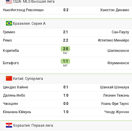
США: MLS Высшая лига
Нью-Инглэнд Революшн
0:2
Хьюстон Динамо
Бразилия: Серия А
Гремио
2:1
Сан-Паулу
Ремо
2:2
Атлетико Минейро
2:0
Коритиба
Шапекоэнсе
94 ′
1:1
Ботафого
Флуминенсе
64 ′
Китай: Суперлига
Циндао Хайню
0:1
Шанхай Шэньхуа
Далянь Инбо
1:0
Ляонин Тежэнь
Чжэцзян
0:0
Ухань Фри Таунс
Юньнань Юйкунь
1:0
Чэнду Жунчэн
Хорватия: Первая лига