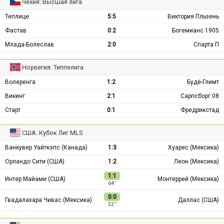
Чехия: Высшая лига
Теплице
5:5
Виктория Пльзень
Фастав
0:2
Богемианс 1905
Млада-Болеслав
2:0
Спарта П
Норвегия: Типпелига
Волеренга
1:2
Будё-Глимт
Викинг
2:1
Сарпсборг 08
Старт
0:1
Фредрикстад
США: Кубок Лиг MLS
Ванкувер Уайткэпс (Канада)
1:3
Хуарес (Мексика)
Орландо Сити (США)
1:2
Леон (Мексика)
1:1
Интер Майами (США)
Монтеррей (Мексика)
64 ′
0:0
Гвадалахара Чивас (Мексика)
Даллас (США)
22 ′