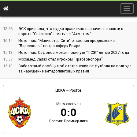
Togg
navig
12:56
ЭСК признала, что судья правильно назначил пенальти в
ворота "Спартака" в матче с "Ахматом"
16:14
Источник: "Манчестер Сити" отклонил предложение
"Барселоны" по трансферу Родри
15:13
Источник: Сафонов может покинуть "ПСЖ" летом 2027 года
15:57
Мохамед Салах стал игроком "Трабзонспора"
15:13
Заболотный сообщил об отстранении от футбола на полгода
за нарушение антидопинговых правил
ЦСКА
—
Ростов
Матч окончен
0
:
0
Россия: Премьер-лига