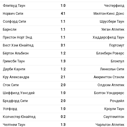
Флитвуд Таун
1:0
Честерфилд
Норвич Сити
4:1
Милтон-Кинс Донс
Солфорд Сити
1:1
Шрусбери Таун
Барнсли
1:1
Уиган Атлетик
Престон Норт Энд
1:1
Хаддерсфилд Таун
Вест Хэм Юнайтед
3:1
Портсмут
Бёртон Альбион
1:2
Блэкберн Роверс
Гримсби Таун
1:3
Блэкпул
Дерби Каунти
1:2
Линкольн Сити
Кру Александра
2:1
Аккрингтон Стэнли
Сток Сити
2:0
Олдхэм Атлетик
Шеффилд Уэнсдей
1:0
Болтон Уондерерс
Брэдфорд Сити
2:0
Рочдейл
Уотфорд
1:0
Кроули Таун
Колчестер Юнайтед
0:2
Саутгемптон
Челтнем Таун
1:3
Чарльтон Атлетик