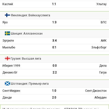
Каспий
1:1
Улытау
Финляндия: Вейккауслиига
Яро
1:3
ВПС
Швеция: Аллсвенскан
Эргрюте
3:4
АИК
Мьельбю
0:1
Эльфсборг
Грузия: Высшая лига
Иберия 1999
0:0
Дила
Динамо Бт
2:2
Гагра
Шотландия: Премьер-лига
Сент-Миррен
1:0
Сент-Джонстон
Данди
2:0
Абердин