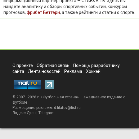
Информационный партнёр проекта — СТАВКА ТВ: здесь вы
найдёте аналитику и обзоры спортивных событий, конкурсы
прогнозов,
фрибет Беттери
, а также рейтинги и статьи о спорте.
О проекте
Обратная связь
Помощь разработчику
сайта
Лента новостей
Реклама
Хоккей
© 2007–2026 г. «
Футбольная страна
» — ежедневное издание о
футболе
Размещение рекламы:
d.filatov@list.ru
Яндекс.Дзен
|
Telegram