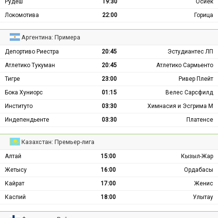
Рудеш
19:30
Осиек
Локомотива
22:00
Горица
Аргентина: Примера
Депортиво Риестра
20:45
Эстудиантес ЛП
Атлетико Тукуман
20:45
Атлетико Сармьенто
Тигре
23:00
Ривер Плейт
Бока Хуниорс
01:15
Велес Сарсфилд
Институто
03:30
Химнасия и Эсгрима М
Индепендьенте
03:30
Платенсе
Казахстан: Премьер-лига
Алтай
15:00
Кызыл-Жар
Жетысу
16:00
Ордабасы
Кайрат
17:00
Женис
Каспий
18:00
Улытау