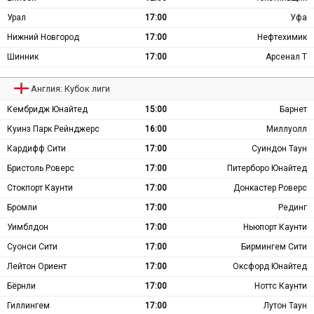
Урал
17:00
Уфа
Нижний Новгород
17:00
Нефтехимик
Шинник
17:00
Арсенал Т
Англия: Кубок лиги
Кембридж Юнайтед
15:00
Барнет
Куинз Парк Рейнджерс
16:00
Миллуолл
Кардифф Сити
17:00
Суиндон Таун
Бристоль Роверс
17:00
Питерборо Юнайтед
Стокпорт Каунти
17:00
Донкастер Роверс
Бромли
17:00
Рединг
Уимблдон
17:00
Ньюпорт Каунти
Суонси Сити
17:00
Бирмингем Сити
Лейтон Ориент
17:00
Оксфорд Юнайтед
Бёрнли
17:00
Ноттс Каунти
Гиллингем
17:00
Лутон Таун