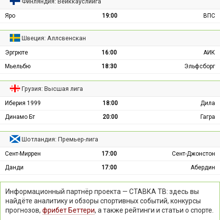
Финляндия: Вейккауслиига
Яро
19:00
ВПС
Швеция: Аллсвенскан
Эргрюте
16:00
АИК
Мьельбю
18:30
Эльфсборг
Грузия: Высшая лига
Иберия 1999
18:00
Дила
Динамо Бт
20:00
Гагра
Шотландия: Премьер-лига
Сент-Миррен
17:00
Сент-Джонстон
Данди
17:00
Абердин
Информационный партнёр проекта — СТАВКА ТВ: здесь вы
найдёте аналитику и обзоры спортивных событий, конкурсы
прогнозов,
фрибет Беттери
, а также рейтинги и статьи о спорте.