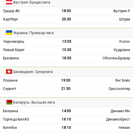
Австрия: Бундеслига
Грацер АК
18:00
Аустрия Л
Хартберг
20:30
Штурм
Украина: Премьер-лига
Черноморец
13:00
Колос
Левый Берег
15:30
Кудровка
Буковина
18:00
Оболонь-Бровар
Швейцария: Суперлига
Лозанна
19:00
Янг Бойз
Серветт
21:30
Грассхоппер
Беларусь: Высшая лига
Белшина
14:00
Динамо Мн
Торпедо-БелАЗ
16:10
Динамо-Брест
Витебск
18:10
Неман