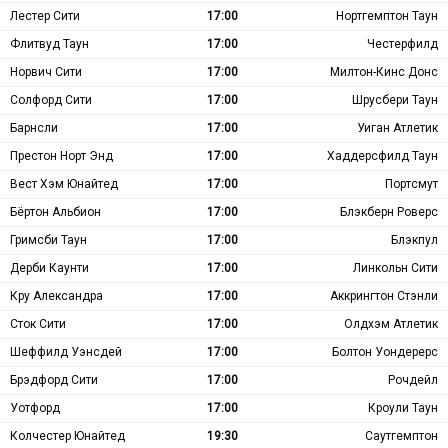
Лестер Сити
17:00
Нортгемптон Таун
Флитвуд Таун
17:00
Честерфилд
Норвич Сити
17:00
Милтон-Кинс Донс
Солфорд Сити
17:00
Шрусбери Таун
Барнсли
17:00
Уиган Атлетик
Престон Норт Энд
17:00
Хаддерсфилд Таун
Вест Хэм Юнайтед
17:00
Портсмут
Бёртон Альбион
17:00
Блэкберн Роверс
Гримсби Таун
17:00
Блэкпул
Дерби Каунти
17:00
Линкольн Сити
Кру Александра
17:00
Аккрингтон Стэнли
Сток Сити
17:00
Олдхэм Атлетик
Шеффилд Уэнсдей
17:00
Болтон Уондерерс
Брэдфорд Сити
17:00
Рочдейл
Уотфорд
17:00
Кроули Таун
Колчестер Юнайтед
19:30
Саутгемптон