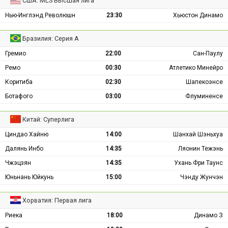
США: MLS Высшая лига
Нью-Инглэнд Революшн
23:30
Хьюстон Динамо
Бразилия: Серия А
Гремио
22:00
Сан-Паулу
Ремо
00:30
Атлетико Минейро
Коритиба
02:30
Шапекоэнсе
Ботафого
03:00
Флуминенсе
Китай: Суперлига
Циндао Хайню
14:00
Шанхай Шэньхуа
Далянь Инбо
14:35
Ляонин Тежэнь
Чжэцзян
14:35
Ухань Фри Таунс
Юньнань Юйкунь
15:00
Чэнду Жунчэн
Хорватия: Первая лига
Риека
18:00
Динамо З