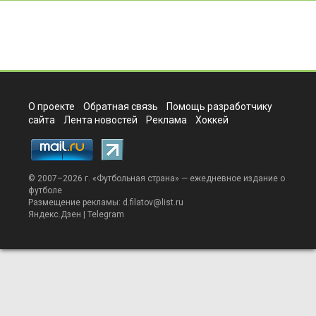
О проекте
Обратная связь
Помощь разработчику
сайта
Лента новостей
Реклама
Хоккей
© 2007–2026 г. «
Футбольная страна
» — ежедневное издание о
футболе
Размещение рекламы:
d.filatov@list.ru
Яндекс.Дзен
|
Telegram