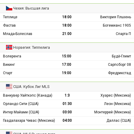
Чехия: Высшая лига
Теплице
18:00
Виктория Пльзень
Фастав
18:00
Богемианс 1905
Млада-Болеслав
21:00
Спарта П
Норвегия: Типпелига
Волеренга
15:00
Будё-Глимт
Викинг
17:00
Сарпсборг 08
Старт
19:00
Фредрикстад
США: Кубок Лиг MLS
Ванкувер Уайткэпс (Канада)
1:3
Хуарес (Мексика)
Орландо Сити (США)
01:30
Леон (Мексика)
Интер Майами (США)
03:00
Монтеррей (Мексика)
Гвадалахара Чивас (Мексика)
04:00
Даллас (США)