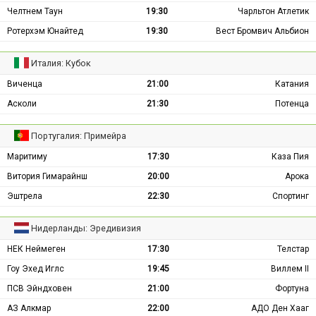
Челтнем Таун
19:30
Чарльтон Атлетик
Ротерхэм Юнайтед
19:30
Вест Бромвич Альбион
Италия: Кубок
Виченца
21:00
Катания
Асколи
21:30
Потенца
Португалия: Примейра
Маритиму
17:30
Каза Пия
Витория Гимарайнш
20:00
Арока
Эштрела
22:30
Спортинг
Нидерланды: Эредивизия
НЕК Неймеген
17:30
Телстар
Гоу Эхед Иглс
19:45
Виллем II
ПСВ Эйндховен
21:00
Фортуна
АЗ Алкмар
22:00
АДО Ден Хааг