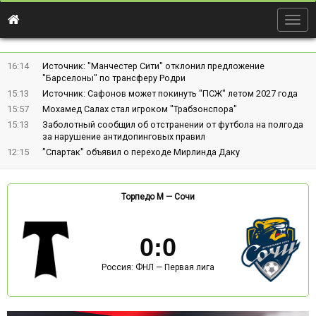
Togg
navig
16:14
Источник: "Манчестер Сити" отклонил предложение
"Барселоны" по трансферу Родри
15:13
Источник: Сафонов может покинуть "ПСЖ" летом 2027 года
15:57
Мохамед Салах стал игроком "Трабзонспора"
15:13
Заболотный сообщил об отстранении от футбола на полгода
за нарушение антидопинговых правил
12:15
"Спартак" объявил о переходе Мирлинда Даку
Торпедо М
—
Сочи
0
:
0
Россия: ФНЛ — Первая лига