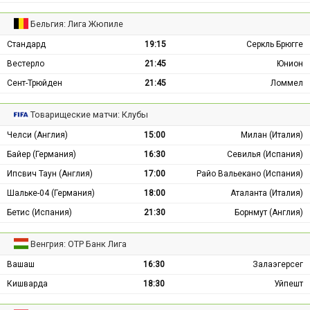
Бельгия: Лига Жюпиле
Стандард
19:15
Серкль Брюгге
Вестерло
21:45
Юнион
Сент-Трюйден
21:45
Ломмел
Товарищеские матчи: Клубы
Челси (Англия)
15:00
Милан (Италия)
Байер (Германия)
16:30
Севилья (Испания)
Ипсвич Таун (Англия)
17:00
Райо Вальекано (Испания)
Шальке-04 (Германия)
18:00
Аталанта (Италия)
Бетис (Испания)
21:30
Борнмут (Англия)
Венгрия: ОТР Банк Лига
Вашаш
16:30
Залаэгерсег
Кишварда
18:30
Уйпешт