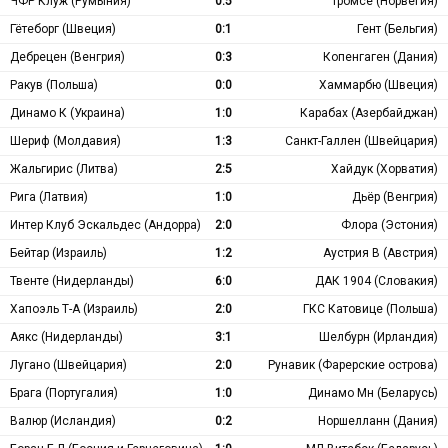
ЧФР Клуж (Румыния)
0:5
Тромсё (Норвегия)
Гётеборг (Швеция)
0:1
Гент (Бельгия)
Дебрецен (Венгрия)
0:3
Копенгаген (Дания)
Ракув (Польша)
0:0
Хаммарбю (Швеция)
Динамо К (Украина)
1:0
Карабах (Азербайджан)
Шериф (Молдавия)
1:3
Санкт-Галлен (Швейцария)
Жальгирис (Литва)
2:5
Хайдук (Хорватия)
Рига (Латвия)
1:0
Дьёр (Венгрия)
Интер Клуб Эскальдес (Андорра)
2:0
Флора (Эстония)
Бейтар (Израиль)
1:2
Аустрия В (Австрия)
Твенте (Нидерланды)
6:0
ДАК 1904 (Словакия)
Хапоэль Т-А (Израиль)
2:0
ГКС Катовице (Польша)
Аякс (Нидерланды)
3:1
Шелбурн (Ирландия)
Лугано (Швейцария)
2:0
Рунавик (Фарерские острова)
Брага (Португалия)
1:0
Динамо Мн (Беларусь)
Валюр (Исландия)
0:2
Норшелланн (Дания)