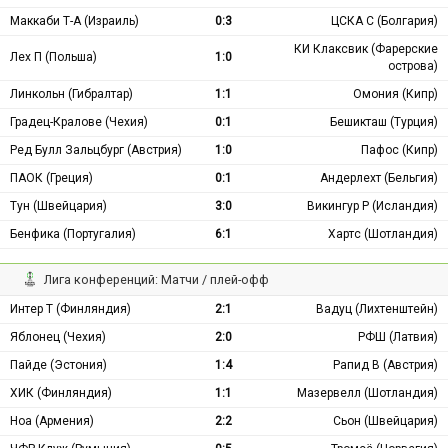
Маккаби Т-А (Израиль)
0:3
ЦСКА С (Болгария)
КИ Клаксвик (Фарерские
Лех П (Польша)
1:0
острова)
Линкольн (Гибралтар)
1:1
Омония (Кипр)
Градец-Кралове (Чехия)
0:1
Бешикташ (Турция)
Ред Булл Зальцбург (Австрия)
1:0
Пафос (Кипр)
ПАОК (Греция)
0:1
Андерлехт (Бельгия)
Тун (Швейцария)
3:0
Викингур Р (Исландия)
Бенфика (Португалия)
6:1
Хартс (Шотландия)
Лига конференций: Матчи / плей-офф
Интер Т (Финляндия)
2:1
Вадуц (Лихтенштейн)
Яблонец (Чехия)
2:0
РФШ (Латвия)
Пайде (Эстония)
1:4
Рапид В (Австрия)
ХИК (Финляндия)
1:1
Мазервелл (Шотландия)
Ноа (Армения)
2:2
Сьон (Швейцария)