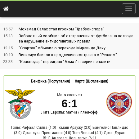
Togg
navig
15:57
Мохамед Салах стал игроком "Трабзонспора"
15:13
Заболотный сообщил об отстранении от футбола на полгода
за нарушение антидопинговых правил
12:15
"Спартак" объявил о переходе Мирлинда Даку
10:10
Винисиус близок к продлению контракта с "Реалом"
23:33
"Краснодар" переиграл "Ахмат" в серии пенальти
Бенфика (Португалия)
—
Хартс (Шотландия)
Матч окончен
6
:
1
Лига Европы: Матчи / плей-офф
Голы: Рафаэл Силва (1:0) Томаш Араужу (2:0) Вангелис Павлидис
(3:0) Джанлука Престианни (4:0) Tom Renaud (4:1) Джон Дуран
(5:1) Андреас Шельдеруп (6:1)