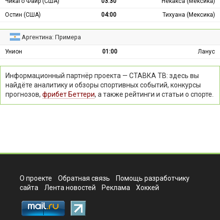
Чикаго Файр (США)
03:30
Некакса (Мексика)
Остин (США)
04:00
Тихуана (Мексика)
Аргентина: Примера
Унион
01:00
Ланус
Информационный партнёр проекта — СТАВКА ТВ: здесь вы
найдёте аналитику и обзоры спортивных событий, конкурсы
прогнозов,
фрибет Беттери
, а также рейтинги и статьи о спорте.
О проекте
Обратная связь
Помощь разработчику
сайта
Лента новостей
Реклама
Хоккей