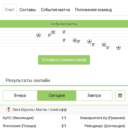
Счет
Составы
События матча
Положение команд
События матча
0'
0'
0'
0'
0'
0'
Оставить комментарий
Результаты онлайн
Вчера
Сегодня
Завтра
Лига Европы: Матчи / плей-офф
КуПС (Финляндия)
1:1
Университатя Кр (Румыния)
Ягеллония (Польша)
2:1
Рейнджерс (Шотландия)