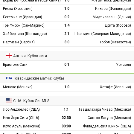
Борац Б-Л (Босния и Герцеговина)
1:0
МЛ Витебск (Беларусь)
Риека (Хорватия)
1:0
Ильвес (Финляндия)
Богемианс (Ирландия)
0:2
Мидтьюлланн (Дания)
Тре Фиори (Сан-Марино)
1:4
Дрита (Косово)
Хайберниан (Шотландия)
2:1
Шкендия (Северная Македония)
Партизан (Сербия)
3:0
Тобол (Казахстан)
Англия: Кубок лиги
Бристоль Сити
0:1
Уолсолл
Товарищеские матчи: Клубы
Монако (Монако)
1:0
Хетафе (Испания)
США: Кубок Лиг MLS
Лос-Анджелес (США)
1:1
Гвадалахара Чивас (Мексика)
Нью-Йорк Сити (США)
02:30
Сантос Лагуна (Мексика)
Крус Асуль (Мексика)
03:00
Филадельфия Юнион (США)