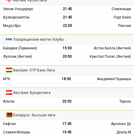
Англия: Кубок лиги
Уиком Уондерерс
21:45
Стивенидж
Вулверхэмптон
21:45
Порт Вейл
Мидлсбро
22:00
Рексем
Товарищеские матчи: Клубы
Бавария (Германия)
15:00
Астон Вилла (Англия)
Фулхэм (Англия)
20:00
Кристал Пэлас (Англия)
Венгрия: ОТР Банк Лига
МТК
18:30
Академия Пушкаша
Австрия: Бундеслига
Альтах
20:30
Тироль
Беларусь: Высшая лига
Нафтан
17:45
Арсенал Дз
Славия-Мозырь
19:45
Днепр М