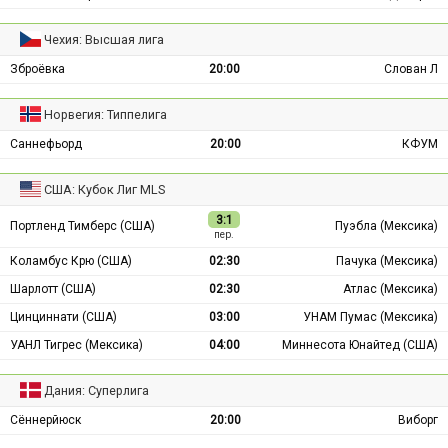
Чехия: Высшая лига
Зброёвка
20:00
Слован Л
Норвегия: Типпелига
Саннефьорд
20:00
КФУМ
США: Кубок Лиг MLS
3:1
Портленд Тимберс (США)
Пуэбла (Мексика)
пер.
Коламбус Крю (США)
02:30
Пачука (Мексика)
Шарлотт (США)
02:30
Атлас (Мексика)
Цинциннати (США)
03:00
УНАМ Пумас (Мексика)
УАНЛ Тигрес (Мексика)
04:00
Миннесота Юнайтед (США)
Дания: Суперлига
Сённерйюск
20:00
Виборг