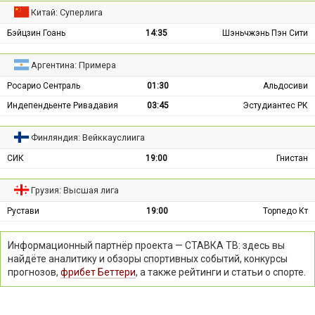
Китай: Суперлига
Бэйцзин Гоань
14:35
Шэньчжэнь Пэн Сити
Аргентина: Примера
Росарио Сентраль
01:30
Альдосиви
Индепендьенте Ривадавия
03:45
Эстудиантес РК
Финляндия: Вейккауслиига
СИК
19:00
Гнистан
Грузия: Высшая лига
Рустави
19:00
Торпедо Кт
Информационный партнёр проекта — СТАВКА ТВ: здесь вы
найдёте аналитику и обзоры спортивных событий, конкурсы
прогнозов,
фрибет Беттери
, а также рейтинги и статьи о спорте.