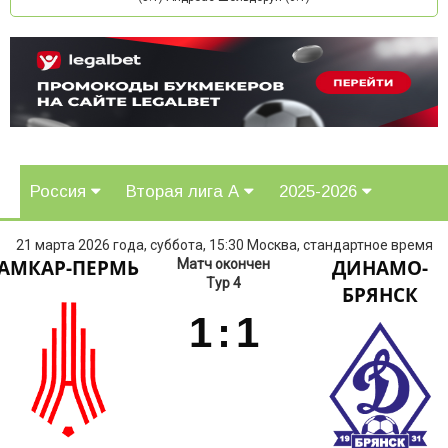
Россия
Вторая лига А
2025-2026
21 марта 2026 года, суббота, 15:30 Москва, стандартное время
АМКАР-ПЕРМЬ
ДИНАМО-
Матч окончен
Тур 4
БРЯНСК
1
:
1