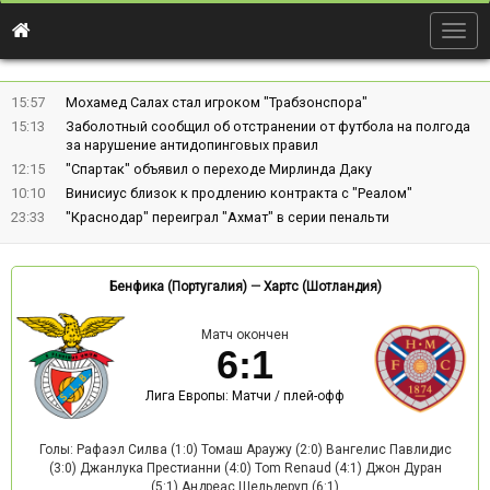
Togg
navig
15:57
Мохамед Салах стал игроком "Трабзонспора"
15:13
Заболотный сообщил об отстранении от футбола на полгода
за нарушение антидопинговых правил
12:15
"Спартак" объявил о переходе Мирлинда Даку
10:10
Винисиус близок к продлению контракта с "Реалом"
23:33
"Краснодар" переиграл "Ахмат" в серии пенальти
Бенфика (Португалия)
—
Хартс (Шотландия)
Матч окончен
6
:
1
Лига Европы: Матчи / плей-офф
Голы: Рафаэл Силва (1:0) Томаш Араужу (2:0) Вангелис Павлидис
(3:0) Джанлука Престианни (4:0) Tom Renaud (4:1) Джон Дуран
(5:1) Андреас Шельдеруп (6:1)