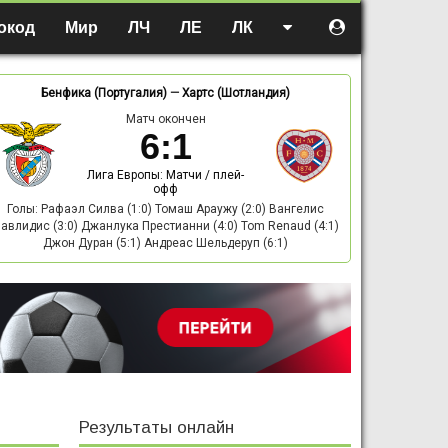
окод
Мир
ЛЧ
ЛЕ
ЛК
Бенфика (Португалия)
—
Хартс (Шотландия)
Матч окончен
6
:
1
Лига Европы: Матчи / плей-
офф
Голы: Рафаэл Силва (1:0) Томаш Араужу (2:0) Вангелис
авлидис (3:0) Джанлука Престианни (4:0) Tom Renaud (4:1)
Джон Дуран (5:1) Андреас Шельдеруп (6:1)
Результаты онлайн