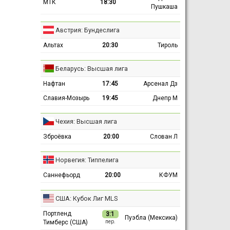
МТК
18:30
Пушкаша
Австрия: Бундеслига
Альтах
20:30
Тироль
Беларусь: Высшая лига
Нафтан
17:45
Арсенал Дз
Славия-Мозырь
19:45
Днепр М
Чехия: Высшая лига
Зброёвка
20:00
Слован Л
Норвегия: Типпелига
Саннефьорд
20:00
КФУМ
США: Кубок Лиг MLS
Портленд
3:1
Пуэбла (Мексика)
Тимберс (США)
пер.