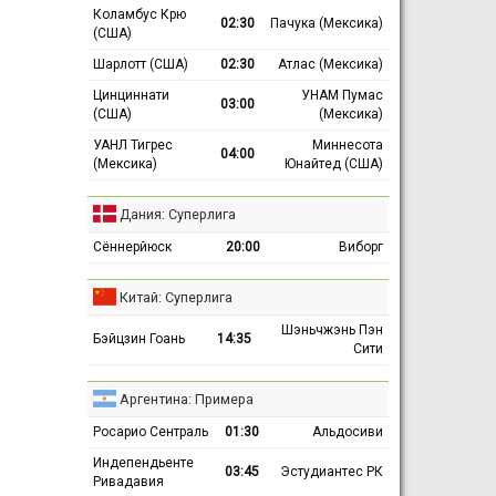
Коламбус Крю
02:30
Пачука (Мексика)
(США)
Шарлотт (США)
02:30
Атлас (Мексика)
Цинциннати
УНАМ Пумас
03:00
(США)
(Мексика)
УАНЛ Тигрес
Миннесота
04:00
(Мексика)
Юнайтед (США)
Дания: Суперлига
Сённерйюск
20:00
Виборг
Китай: Суперлига
Шэньчжэнь Пэн
Бэйцзин Гоань
14:35
Сити
Аргентина: Примера
Росарио Сентраль
01:30
Альдосиви
Индепендьенте
03:45
Эстудиантес РК
Ривадавия