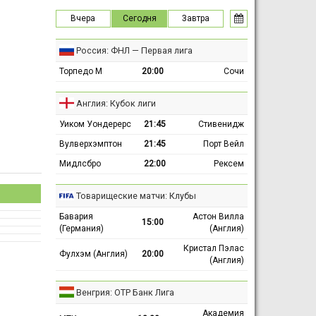
Вчера
Сегодня
Завтра
Россия: ФНЛ — Первая лига
Торпедо М
20:00
Сочи
Англия: Кубок лиги
Уиком Уондерерс
21:45
Стивенидж
Вулверхэмптон
21:45
Порт Вейл
Мидлсбро
22:00
Рексем
Товарищеские матчи: Клубы
Бавария
Астон Вилла
15:00
(Германия)
(Англия)
Кристал Пэлас
Фулхэм (Англия)
20:00
(Англия)
Венгрия: ОТР Банк Лига
Академия