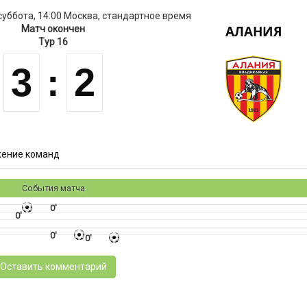
 суббота, 14:00 Москва, стандартное время
АЛАНИЯ
Матч окончен
Тур 16
3
:
2
ение команд
События матча
0'
0'
0'
0'
Оставить комментарий