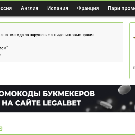
оссия
Англия
Испания
Франция
Пари пром
а на полгода за нарушение антидопинговых правил
лом"
и
П