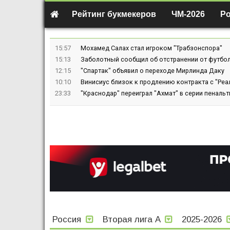
Рейтинг букмекеров
ЧМ-2026
Р
15:57
Мохамед Салах стал игроком "Трабзонспора"
15:13
Заболотный сообщил об отстранении от футбол
12:15
"Спартак" объявил о переходе Мирлинда Даку
10:10
Винисиус близок к продлению контракта с "Реа
23:33
"Краснодар" переиграл "Ахмат" в серии пенальт
Россия
Вторая лига А
2025-2026