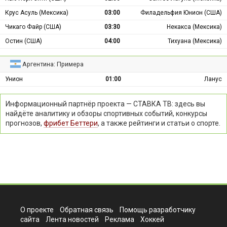
Крус Асуль (Мексика)
03:00
Филадельфия Юнион (США)
Чикаго Файр (США)
03:30
Некакса (Мексика)
Остин (США)
04:00
Тихуана (Мексика)
Аргентина: Примера
Унион
01:00
Ланус
Информационный партнёр проекта — СТАВКА ТВ: здесь вы
найдёте аналитику и обзоры спортивных событий, конкурсы
прогнозов,
фрибет Беттери
, а также рейтинги и статьи о спорте.
О проекте
Обратная связь
Помощь разработчику
сайта
Лента новостей
Реклама
Хоккей