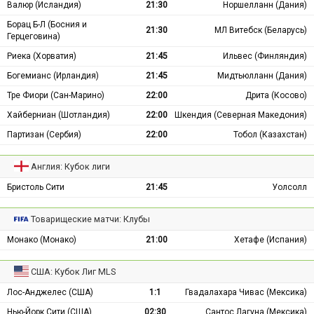
Валюр (Исландия)
21:30
Норшелланн (Дания)
Борац Б-Л (Босния и
21:30
МЛ Витебск (Беларусь)
Герцеговина)
Риека (Хорватия)
21:45
Ильвес (Финляндия)
Богемианс (Ирландия)
21:45
Мидтьюлланн (Дания)
Тре Фиори (Сан-Марино)
22:00
Дрита (Косово)
Хайберниан (Шотландия)
22:00
Шкендия (Северная Македония)
Партизан (Сербия)
22:00
Тобол (Казахстан)
Англия: Кубок лиги
Бристоль Сити
21:45
Уолсолл
Товарищеские матчи: Клубы
Монако (Монако)
21:00
Хетафе (Испания)
США: Кубок Лиг MLS
Лос-Анджелес (США)
1:1
Гвадалахара Чивас (Мексика)
Нью-Йорк Сити (США)
02:30
Сантос Лагуна (Мексика)