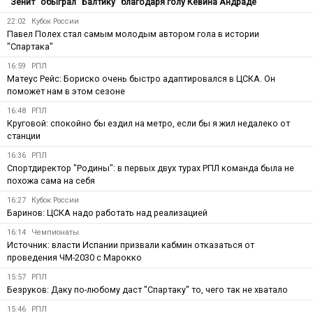
"Зенит" обыграл "Балтику" благодаря голу Кевина Андраде
22:02
Кубок России
Павел Полех стал самым молодым автором гола в истории
"Спартака"
16:59
РПЛ
Матеус Рейс: Бориско очень быстро адаптировался в ЦСКА. Он
поможет нам в этом сезоне
16:48
РПЛ
Круговой: спокойно бы ездил на метро, если бы я жил недалеко от
станции
16:36
РПЛ
Спортдиректор "Родины": в первых двух турах РПЛ команда была не
похожа сама на себя
16:27
Кубок России
Баринов: ЦСКА надо работать над реализацией
16:14
Чемпионаты
Источник: власти Испании призвали кабмин отказаться от
проведения ЧМ-2030 с Марокко
15:57
РПЛ
Безруков: Даку по-любому даст "Спартаку" то, чего так не хватало
15:46
РПЛ