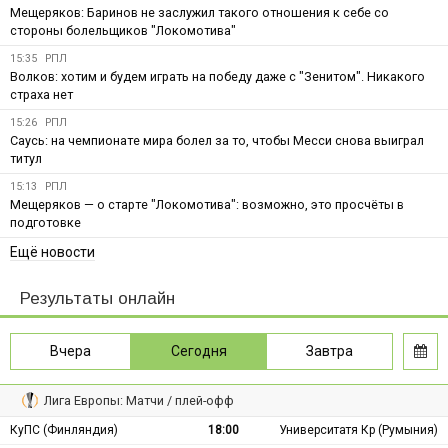
Мещеряков: Баринов не заслужил такого отношения к себе со
стороны болельщиков "Локомотива"
15:35
РПЛ
Волков: хотим и будем играть на победу даже с "Зенитом". Никакого
страха нет
15:26
РПЛ
Саусь: на чемпионате мира болел за то, чтобы Месси снова выиграл
титул
15:13
РПЛ
Мещеряков — о старте "Локомотива": возможно, это просчёты в
подготовке
Ещё новости
Результаты онлайн
Вчера
Сегодня
Завтра
Лига Европы: Матчи / плей-офф
КуПС (Финляндия)
18:00
Университатя Кр (Румыния)