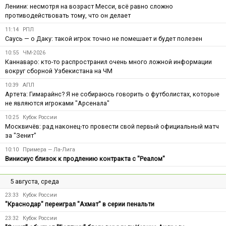
Ленини: несмотря на возраст Месси, всё равно сложно
противодействовать тому, что он делает
11:14
РПЛ
Саусь — о Даку: такой игрок точно не помешает и будет полезен
10:55
ЧМ-2026
Каннаваро: кто-то распространил очень много ложной информации
вокруг сборной Узбекистана на ЧМ
10:39
АПЛ
Артета: Гимарайнс? Я не собираюсь говорить о футболистах, которые
не являются игроками "Арсенала"
10:25
Кубок России
Москвичёв: рад наконец-то провести свой первый официальный матч
за "Зенит"
10:10
Примера — Ла-Лига
Винисиус близок к продлению контракта с "Реалом"
5 августа, среда
23:33
Кубок России
"Краснодар" переиграл "Ахмат" в серии пенальти
23:32
Кубок России