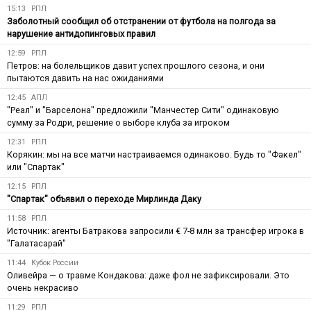
15:13
РПЛ
Заболотный сообщил об отстранении от футбола на полгода за
нарушение антидопинговых правил
12:59
РПЛ
Петров: на болельщиков давит успех прошлого сезона, и они
пытаются давить на нас ожиданиями
12:45
АПЛ
"Реал" и "Барселона" предложили "Манчестер Сити" одинаковую
сумму за Родри, решение о выборе клуба за игроком
12:31
РПЛ
Корякин: мы на все матчи настраиваемся одинаково. Будь то "Факел"
или "Спартак"
12:15
РПЛ
"Спартак" объявил о переходе Мирлинда Даку
11:58
РПЛ
Источник: агенты Батракова запросили € 7-8 млн за трансфер игрока в
"Галатасарай"
11:44
Кубок России
Оливейра — о травме Кондакова: даже фол не зафиксировали. Это
очень некрасиво
11:29
РПЛ