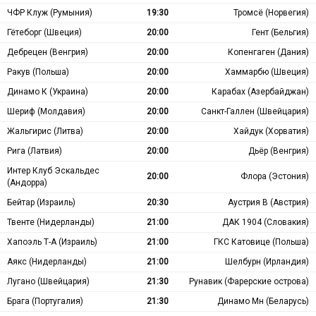
ЧФР Клуж (Румыния)
19:30
Тромсё (Норвегия)
Гётеборг (Швеция)
20:00
Гент (Бельгия)
Дебрецен (Венгрия)
20:00
Копенгаген (Дания)
Ракув (Польша)
20:00
Хаммарбю (Швеция)
Динамо К (Украина)
20:00
Карабах (Азербайджан)
Шериф (Молдавия)
20:00
Санкт-Галлен (Швейцария)
Жальгирис (Литва)
20:00
Хайдук (Хорватия)
Рига (Латвия)
20:00
Дьёр (Венгрия)
Интер Клуб Эскальдес
20:00
Флора (Эстония)
(Андорра)
Бейтар (Израиль)
20:30
Аустрия В (Австрия)
Твенте (Нидерланды)
21:00
ДАК 1904 (Словакия)
Хапоэль Т-А (Израиль)
21:00
ГКС Катовице (Польша)
Аякс (Нидерланды)
21:00
Шелбурн (Ирландия)
Лугано (Швейцария)
21:30
Рунавик (Фарерские острова)
Брага (Португалия)
21:30
Динамо Мн (Беларусь)