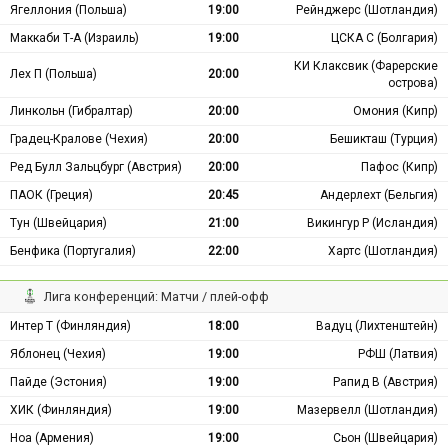
Ягеллония (Польша)
19:00
Рейнджерс (Шотландия)
Маккаби Т-А (Израиль)
19:00
ЦСКА С (Болгария)
КИ Клаксвик (Фарерские
Лех П (Польша)
20:00
острова)
Линкольн (Гибралтар)
20:00
Омония (Кипр)
Градец-Кралове (Чехия)
20:00
Бешикташ (Турция)
Ред Булл Зальцбург (Австрия)
20:00
Пафос (Кипр)
ПАОК (Греция)
20:45
Андерлехт (Бельгия)
Тун (Швейцария)
21:00
Викингур Р (Исландия)
Бенфика (Португалия)
22:00
Хартс (Шотландия)
Лига конференций: Матчи / плей-офф
Интер Т (Финляндия)
18:00
Вадуц (Лихтенштейн)
Яблонец (Чехия)
19:00
РФШ (Латвия)
Пайде (Эстония)
19:00
Рапид В (Австрия)
ХИК (Финляндия)
19:00
Мазервелл (Шотландия)
Ноа (Армения)
19:00
Сьон (Швейцария)