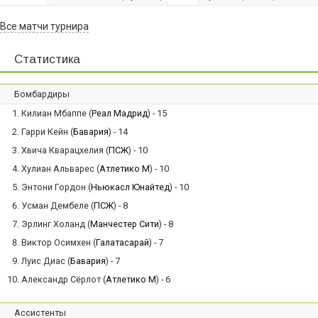
Все матчи турнира
Статистика
Бомбардиры
Килиан Мбаппе (
Реал Мадрид
) - 15
Гарри Кейн (
Бавария
) - 14
Хвича Кварацхелия (
ПСЖ
) - 10
Хулиан Альварес (
Атлетико М
) - 10
Энтони Гордон (
Ньюкасл Юнайтед
) - 10
Усман Дембеле (
ПСЖ
) - 8
Эрлинг Холанд (
Манчестер Сити
) - 8
Виктор Осимхен (
Галатасарай
) - 7
Луис Диас (
Бавария
) - 7
Александр Сёрлот (
Атлетико М
) - 6
Ассистенты