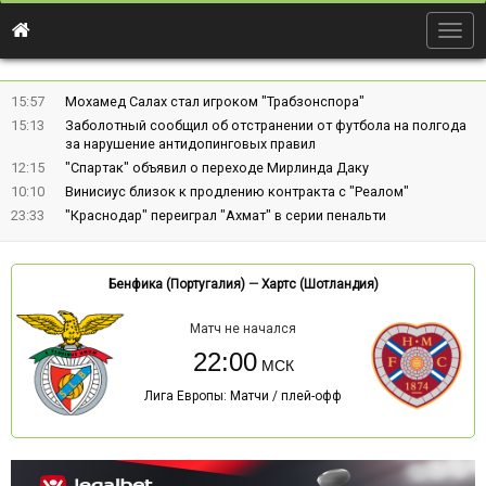
Togg
navig
15:57
Мохамед Салах стал игроком "Трабзонспора"
15:13
Заболотный сообщил об отстранении от футбола на полгода
за нарушение антидопинговых правил
12:15
"Спартак" объявил о переходе Мирлинда Даку
10:10
Винисиус близок к продлению контракта с "Реалом"
23:33
"Краснодар" переиграл "Ахмат" в серии пенальти
Бенфика (Португалия)
—
Хартс (Шотландия)
Матч не начался
22:00
Лига Европы: Матчи / плей-офф