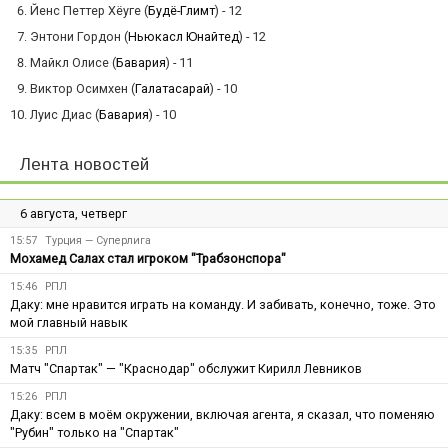
Йенс Петтер Хёуге (
Будё-Глимт
) - 12
Энтони Гордон (
Ньюкасл Юнайтед
) - 12
Майкл Олисе (
Бавария
) - 11
Виктор Осимхен (
Галатасарай
) - 10
Луис Диас (
Бавария
) - 10
Лента новостей
6 августа, четверг
15:57
Турция — Суперлига
Мохамед Салах стал игроком "Трабзонспора"
15:46
РПЛ
Даку: мне нравится играть на команду. И забивать, конечно, тоже. Это
мой главный навык
15:35
РПЛ
Матч "Спартак" — "Краснодар" обслужит Кирилл Левников
15:26
РПЛ
Даку: всем в моём окружении, включая агента, я сказал, что поменяю
"Рубин" только на "Спартак"