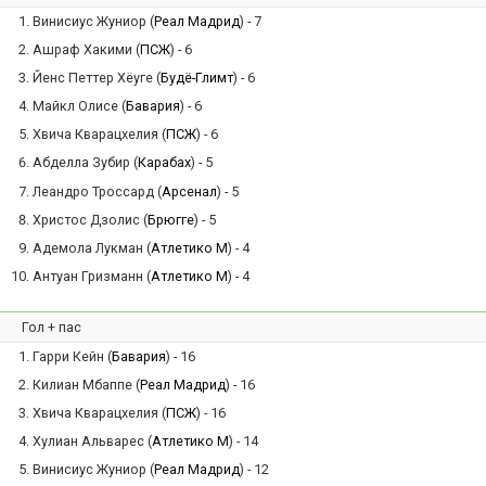
Винисиус Жуниор (
Реал Мадрид
) - 7
Ашраф Хакими (
ПСЖ
) - 6
Йенс Петтер Хёуге (
Будё-Глимт
) - 6
Майкл Олисе (
Бавария
) - 6
Хвича Кварацхелия (
ПСЖ
) - 6
Абделла Зубир (
Карабах
) - 5
Леандро Троссард (
Арсенал
) - 5
Христос Дзолис (
Брюгге
) - 5
Адемола Лукман (
Атлетико М
) - 4
Антуан Гризманн (
Атлетико М
) - 4
Гол + пас
Гарри Кейн (
Бавария
) - 16
Килиан Мбаппе (
Реал Мадрид
) - 16
Хвича Кварацхелия (
ПСЖ
) - 16
Хулиан Альварес (
Атлетико М
) - 14
Винисиус Жуниор (
Реал Мадрид
) - 12