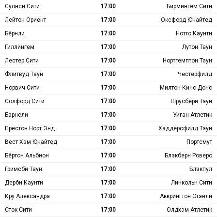
Суонси Сити
17:00
Бирмингем Сити
Лейтон Ориент
17:00
Оксфорд Юнайтед
Бёрнли
17:00
Ноттс Каунти
Гиллингем
17:00
Лутон Таун
Лестер Сити
17:00
Нортгемптон Таун
Флитвуд Таун
17:00
Честерфилд
Норвич Сити
17:00
Милтон-Кинс Донс
Солфорд Сити
17:00
Шрусбери Таун
Барнсли
17:00
Уиган Атлетик
Престон Норт Энд
17:00
Хаддерсфилд Таун
Вест Хэм Юнайтед
17:00
Портсмут
Бёртон Альбион
17:00
Блэкберн Роверс
Гримсби Таун
17:00
Блэкпул
Дерби Каунти
17:00
Линкольн Сити
Кру Александра
17:00
Аккрингтон Стэнли
Сток Сити
17:00
Олдхэм Атлетик