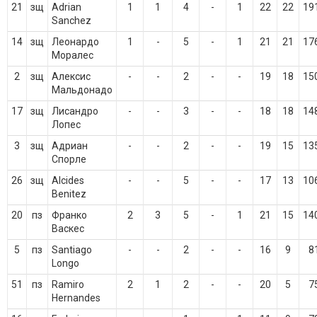
21
зщ
Adrian
1
1
4
-
1
22
22
19
Sanchez
14
зщ
Леонардо
1
-
5
-
1
21
21
17
Моралес
2
зщ
Алексис
-
-
2
-
-
19
18
15
Мальдонадо
17
зщ
Лисандро
-
-
3
-
-
18
18
14
Лопес
3
зщ
Адриан
-
-
2
-
-
19
15
13
Спорле
26
зщ
Alcides
-
-
5
-
-
17
13
10
Benitez
20
пз
Франко
2
3
5
-
1
21
15
14
Васкес
5
пз
Santiago
-
-
2
-
-
16
9
8
Longo
51
пз
Ramiro
2
1
2
-
-
20
5
7
Hernandes