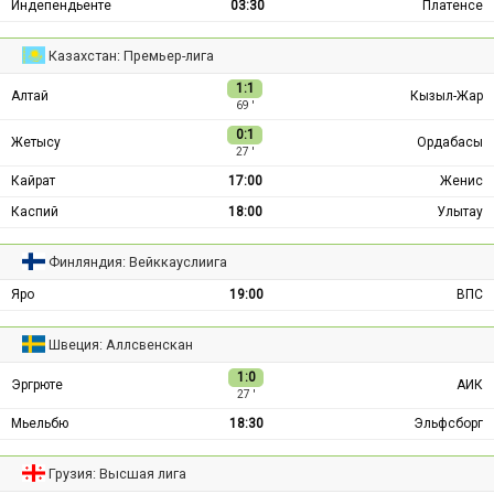
Индепендьенте
03:30
Платенсе
Казахстан: Премьер-лига
1:1
Алтай
Кызыл-Жар
69 ′
0:1
Жетысу
Ордабасы
27 ′
Кайрат
17:00
Женис
Каспий
18:00
Улытау
Финляндия: Вейккауслиига
Яро
19:00
ВПС
Швеция: Аллсвенскан
1:0
Эргрюте
АИК
27 ′
Мьельбю
18:30
Эльфсборг
Грузия: Высшая лига