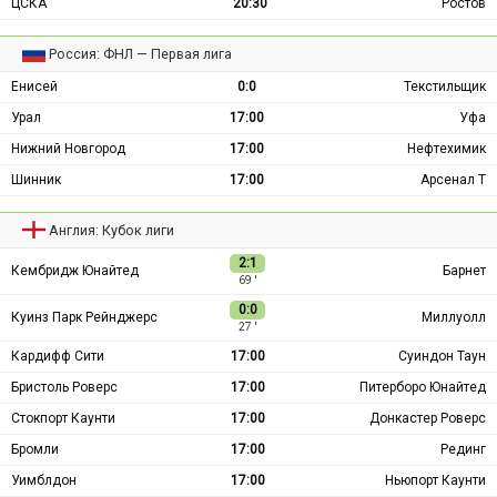
ЦСКА
20:30
Ростов
Россия: ФНЛ — Первая лига
Енисей
0:0
Текстильщик
Урал
17:00
Уфа
Нижний Новгород
17:00
Нефтехимик
Шинник
17:00
Арсенал Т
Англия: Кубок лиги
2:1
Кембридж Юнайтед
Барнет
69 ′
0:0
Куинз Парк Рейнджерс
Миллуолл
27 ′
Кардифф Сити
17:00
Суиндон Таун
Бристоль Роверс
17:00
Питерборо Юнайтед
Стокпорт Каунти
17:00
Донкастер Роверс
Бромли
17:00
Рединг
Уимблдон
17:00
Ньюпорт Каунти