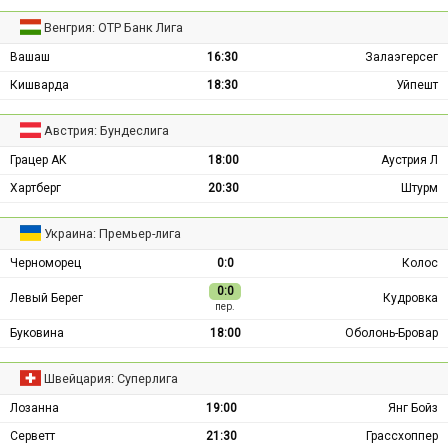
Венгрия: ОТР Банк Лига
Вашаш
16:30
Залаэгерсег
Кишварда
18:30
Уйпешт
Австрия: Бундеслига
Грацер АК
18:00
Аустрия Л
Хартберг
20:30
Штурм
Украина: Премьер-лига
Черноморец
0:0
Колос
0:0
Левый Берег
Кудровка
пер.
Буковина
18:00
Оболонь-Бровар
Швейцария: Суперлига
Лозанна
19:00
Янг Бойз
Серветт
21:30
Грассхоппер