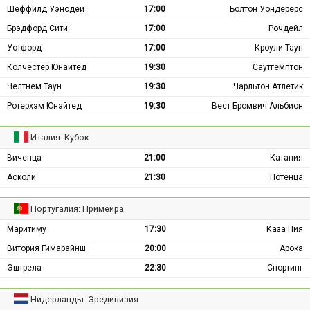
Шеффилд Уэнсдей
17:00
Болтон Уондерерс
Брэдфорд Сити
17:00
Рочдейл
Уотфорд
17:00
Кроули Таун
Колчестер Юнайтед
19:30
Саутгемптон
Челтнем Таун
19:30
Чарльтон Атлетик
Ротерхэм Юнайтед
19:30
Вест Бромвич Альбион
Италия: Кубок
Виченца
21:00
Катания
Асколи
21:30
Потенца
Португалия: Примейра
Маритиму
17:30
Каза Пия
Витория Гимарайнш
20:00
Арока
Эштрела
22:30
Спортинг
Нидерланды: Эредивизия