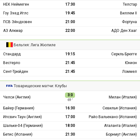
НЕК Неймеген
17:30
Телстар
Гоу Эхед Иглс
19:45
Виллем II
ПСВ Эйндховен
21:00
Фортуна
АЗ Алкмар
22:00
АДО Ден Хааг
Бельгия: Лига Жюпиле
Стандард
19:15
Серкль Брюгге
Вестерло
21:45
Юнион
Сент-Трюйден
21:45
Ломмел
Товарищеские матчи: Клубы
3:0
Челси (Англия)
Милан (Италия)
69 ′
Байер (Германия)
16:30
Севилья (Испания)
Ипсвич Таун (Англия)
17:00
Райо Вальекано (Испания)
Шальке-04 (Германия)
18:00
Аталанта (Италия)
Бетис (Испания)
21:30
Борнмут (Англия)