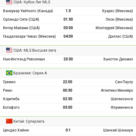
США: Кубок Лиг MLS
Ванкувер Уайткэпс (Канада)
1:3
Хуарес (Мексика)
Орландо Сити (США)
01:30
Леон (Мексика)
Интер Майами (США)
03:00
Монтеррей (Мексика)
Гвадалахара Чивас (Мексика)
04:00
Даллас (США)
США: MLS Высшая лига
Нью-Инглэнд Революшн
23:30
Хьюстон Динамо
Бразилия: Серия А
Гремио
22:00
Сан-Паулу
Ремо
00:30
Атлетико Минейро
Коритиба
02:30
Шапекоэнсе
Ботафого
03:00
Флуминенсе
Китай: Суперлига
Циндао Хайню
0:1
Шанхай Шэньхуа