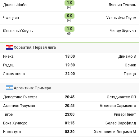
1:0
Далянь Инбо
Ляонин Тежэнь
94 ′
0:0
Чжэцзян
Ухань Фри Таунс
94 ′
1:0
Юньнань Юйкунь
Чэнду Жунчэн
69 ′
Хорватия: Первая лига
Риека
18:00
Динамо З
Рудеш
19:30
Осиек
Локомотива
22:00
Горица
Аргентина: Примера
Депортиво Риестра
20:45
Эстудиантес ЛП
Атлетико Тукуман
20:45
Атлетико Сармьенто
Тигре
23:00
Ривер Плейт
Бока Хуниорс
01:15
Велес Сарсфилд
Институто
03:30
Химнасия и Эсгрима М