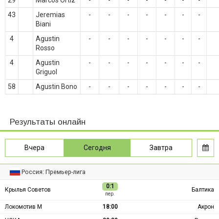
29
Marcos Ortiz
-
-
-
-
-
-
-
43
Jeremias
-
-
-
-
-
-
-
Biani
4
Agustin
-
-
-
-
-
-
-
Rosso
4
Agustin
-
-
-
-
-
-
-
Griguol
58
Agustin Bono
-
-
-
-
-
-
-
Результаты онлайн
Вчера
Сегодня
Завтра
Россия: Премьер-лига
0:1
Крылья Советов
Балтика
пер.
Локомотив М
18:00
Акрон