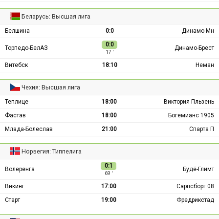
Беларусь: Высшая лига
Белшина
0:0
Динамо Мн
0:0
Торпедо-БелАЗ
Динамо-Брест
17 ′
Витебск
18:10
Неман
Чехия: Высшая лига
Теплице
18:00
Виктория Пльзень
Фастав
18:00
Богемианс 1905
Млада-Болеслав
21:00
Спарта П
Норвегия: Типпелига
0:1
Волеренга
Будё-Глимт
69 ′
Викинг
17:00
Сарпсборг 08
Старт
19:00
Фредрикстад