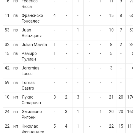
16
пз
Federico
-
-
1
-
1
11
9
7
Ricca
11
пз
Франсиско
4
-
-
-
-
15
8
6
Гонсалес
53
пз
Juan
-
-
1
-
-
10
7
5
Velazquez
32
пз
Julian Mavilla
1
-
-
-
-
8
2
3
15
пз
Рамиро
1
-
-
-
-
5
-
Тулиан
42
пз
Jeremias
-
-
-
-
-
3
-
Lucco
59
пз
Tomas
-
-
-
-
-
-
-
Castro
10
нп
Лукас
3
2
3
-
-
21
20
17
Селараян
24
нп
Эмилиано
-
3
1
-
1
20
20
16
Ригони
22
нп
Николас
5
4
1
-
-
22
15
11
Фернандес