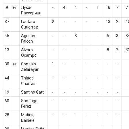
9
нп
Лукас
-
4
4
-
1
16
7
7
Пассерини
37
Lautaro
2
-
-
-
-
13
2
4
Gutierrez
45
Agustin
-
-
3
-
-
5
3
3
Falcon
13
Alvaro
-
-
-
-
-
8
2
3
Ocampo
30
нп
Gonzalo
1
-
-
-
-
-
-
Zelarayan
44
Thiago
-
-
-
-
-
-
-
Charras
19
Santino Gatti
-
-
-
-
-
-
-
60
Santiago
-
-
-
-
-
-
-
Ferez
28
Matias
-
-
-
-
-
-
-
Daniele