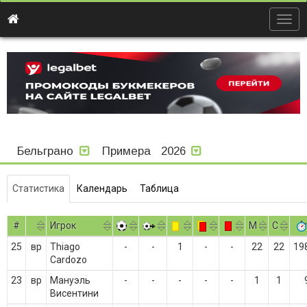
Togg
navig
Бельграно
Примера
2026
Статистика
Календарь
Таблица
#
Игрок
M
С
25
вр
Thiago
-
-
1
-
-
22
22
19
Cardozo
23
вр
Мануэль
-
-
-
-
-
1
1
Висентини