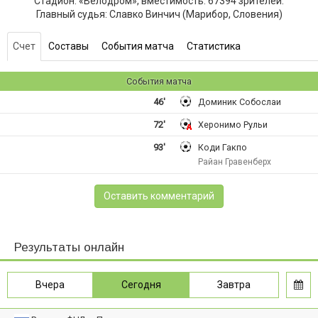
Стадион: «Велодром», вместимость: 67394 зрителей.
Главный судья: Славко Винчич (Марибор, Словения)
Счет
Составы
События матча
Статистика
События матча
46'
Доминик Собослаи
72'
Херонимо Рульи
93'
Коди Гакпо
Райан Гравенберх
Оставить комментарий
Результаты онлайн
Вчера
Сегодня
Завтра