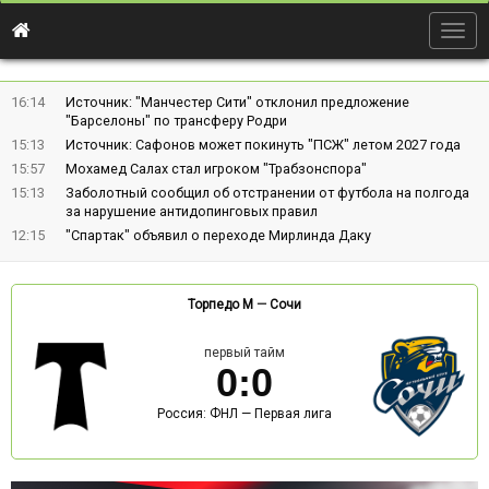
Togg
navig
16:14
Источник: "Манчестер Сити" отклонил предложение
"Барселоны" по трансферу Родри
15:13
Источник: Сафонов может покинуть "ПСЖ" летом 2027 года
15:57
Мохамед Салах стал игроком "Трабзонспора"
15:13
Заболотный сообщил об отстранении от футбола на полгода
за нарушение антидопинговых правил
12:15
"Спартак" объявил о переходе Мирлинда Даку
Торпедо М
—
Сочи
первый тайм
0
:
0
Россия: ФНЛ — Первая лига