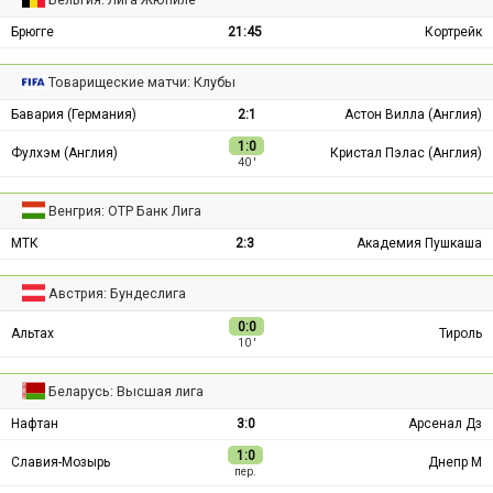
Брюгге
21:45
Кортрейк
Товарищеские матчи: Клубы
Бавария (Германия)
2:1
Астон Вилла (Англия)
1:0
Фулхэм (Англия)
Кристал Пэлас (Англия)
40 ′
Венгрия: ОТР Банк Лига
МТК
2:3
Академия Пушкаша
Австрия: Бундеслига
0:0
Альтах
Тироль
10 ′
Беларусь: Высшая лига
Нафтан
3:0
Арсенал Дз
1:0
Славия-Мозырь
Днепр М
пер.