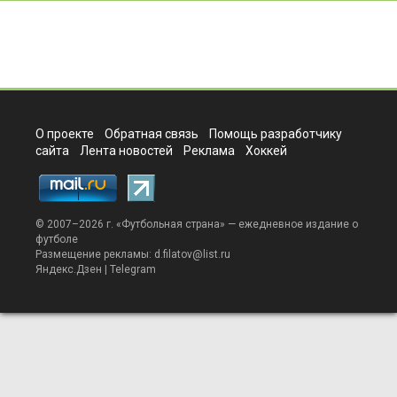
О проекте
Обратная связь
Помощь разработчику
сайта
Лента новостей
Реклама
Хоккей
© 2007–2026 г. «
Футбольная страна
» — ежедневное издание о
футболе
Размещение рекламы:
d.filatov@list.ru
Яндекс.Дзен
|
Telegram