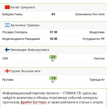
Китай: Суперлига
Бэйцзин Гоань
4:0
Шэньчжэнь Пэн Сити
Аргентина: Примера
Росарио Сентраль
01:30
Альдосиви
Индепендьенте Ривадавия
03:45
Эстудиантес РК
Финляндия: Вейккауслиига
2:2
СИК
Гнистан
82 ′
Грузия: Высшая лига
1:0
Рустави
Торпедо Кт
82 ′
Информационный партнёр проекта — СТАВКА ТВ: здесь вы
найдёте аналитику и обзоры спортивных событий, конкурсы
прогнозов,
фрибет Беттери
, а также рейтинги и статьи о спорте.