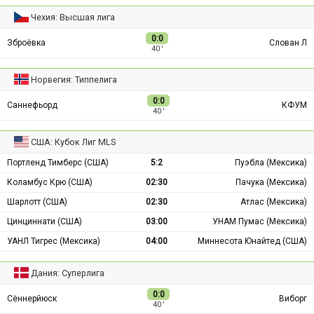
Чехия: Высшая лига
0:0
Зброёвка
Слован Л
40 ′
Норвегия: Типпелига
0:0
Саннефьорд
КФУМ
40 ′
США: Кубок Лиг MLS
Портленд Тимберс (США)
5:2
Пуэбла (Мексика)
Коламбус Крю (США)
02:30
Пачука (Мексика)
Шарлотт (США)
02:30
Атлас (Мексика)
Цинциннати (США)
03:00
УНАМ Пумас (Мексика)
УАНЛ Тигрес (Мексика)
04:00
Миннесота Юнайтед (США)
Дания: Суперлига
0:0
Сённерйюск
Виборг
40 ′