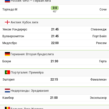
Россия: ФНЛ — Первая лига
0:0
Торпедо М
Сочи
40 ′
Англия: Кубок лиги
Уиком Уондерерс
21:45
Стивенидж
Вулверхэмптон
21:45
Порт Вейл
Мидлсбро
22:00
Рексем
Германия: Вторая бундеслига
Бохум
21:30
Герта
Португалия: Примейра
Эшторил
22:15
Фамаликан
Нидерланды: Эредивизия
Камбюр
21:00
Эксельсиор
Бельгия: Лига Жюпиле