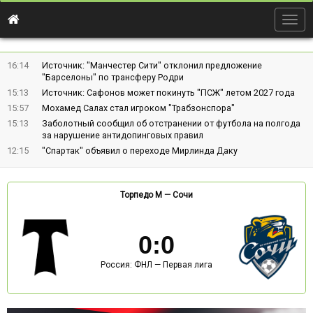
Togg
navig
16:14
Источник: "Манчестер Сити" отклонил предложение
"Барселоны" по трансферу Родри
15:13
Источник: Сафонов может покинуть "ПСЖ" летом 2027 года
15:57
Мохамед Салах стал игроком "Трабзонспора"
15:13
Заболотный сообщил об отстранении от футбола на полгода
за нарушение антидопинговых правил
12:15
"Спартак" объявил о переходе Мирлинда Даку
Торпедо М
—
Сочи
0
:
0
Россия: ФНЛ — Первая лига