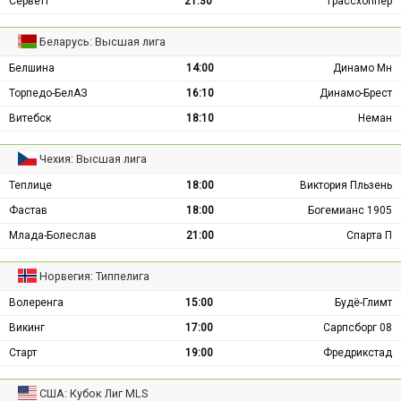
Серветт
21:30
Грассхоппер
Беларусь: Высшая лига
Белшина
14:00
Динамо Мн
Торпедо-БелАЗ
16:10
Динамо-Брест
Витебск
18:10
Неман
Чехия: Высшая лига
Теплице
18:00
Виктория Пльзень
Фастав
18:00
Богемианс 1905
Млада-Болеслав
21:00
Спарта П
Норвегия: Типпелига
Волеренга
15:00
Будё-Глимт
Викинг
17:00
Сарпсборг 08
Старт
19:00
Фредрикстад
США: Кубок Лиг MLS