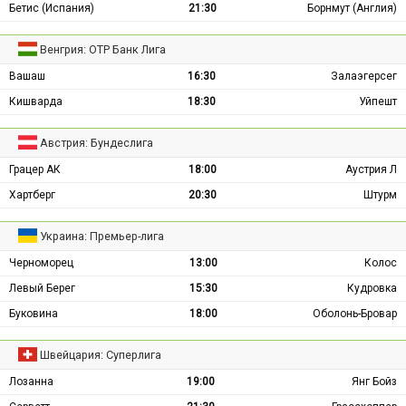
Бетис (Испания)
21:30
Борнмут (Англия)
Венгрия: ОТР Банк Лига
Вашаш
16:30
Залаэгерсег
Кишварда
18:30
Уйпешт
Австрия: Бундеслига
Грацер АК
18:00
Аустрия Л
Хартберг
20:30
Штурм
Украина: Премьер-лига
Черноморец
13:00
Колос
Левый Берег
15:30
Кудровка
Буковина
18:00
Оболонь-Бровар
Швейцария: Суперлига
Лозанна
19:00
Янг Бойз