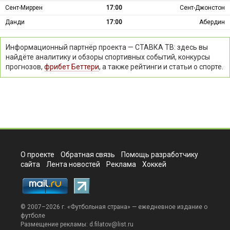
Сент-Миррен
17:00
Сент-Джонстон
Данди
17:00
Абердин
Информационный партнёр проекта — СТАВКА ТВ: здесь вы
найдёте аналитику и обзоры спортивных событий, конкурсы
прогнозов,
фрибет Беттери
, а также рейтинги и статьи о спорте.
О проекте
Обратная связь
Помощь разработчику
сайта
Лента новостей
Реклама
Хоккей
© 2007–2026 г. «
Футбольная страна
» — ежедневное издание о
футболе
Размещение рекламы:
d.filatov@list.ru