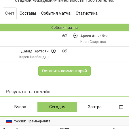
Стадион: «Академия», вместимость: 1500 зрителей.
Счет
Составы
События матча
Статистика
События матча
60'
Арсен Аширбек
Иван Свиридов
Давид Тертерян
86'
Карен Налбандян
Оставить комментарий
Результаты онлайн
Вчера
Сегодня
Завтра
Россия: Премьер-лига