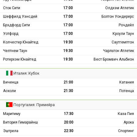
Сток Сити
17:00
Олдхэм Атлетик
Шеффилд Уэнсдей
17:00
Болтон Уондерерс
Брэдфорд Сити
17:00
Рочдейл
Уотфорд
17:00
Кроули Таун
Колчестер Юнайтед
19:30
Саутгемптон
Челтнем Таун
19:30
Чарльтон Атлетик
Ротерхэм Юнайтед
19:30
Вест Бромвич Альбион
Италия: Кубок
Виченца
21:00
Катания
Асколи
21:30
Потенца
Португалия: Примейра
Маритиму
17:30
Каза Пия
Витория Гимарайнш
20:00
Арока
Эштрела
22:30
Спортинг