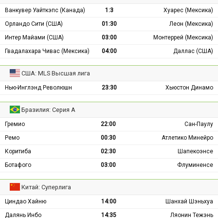
Ванкувер Уайткэпс (Канада)
1:3
Хуарес (Мексика)
Орландо Сити (США)
01:30
Леон (Мексика)
Интер Майами (США)
03:00
Монтеррей (Мексика)
Гвадалахара Чивас (Мексика)
04:00
Даллас (США)
США: MLS Высшая лига
Нью-Инглэнд Революшн
23:30
Хьюстон Динамо
Бразилия: Серия А
Гремио
22:00
Сан-Паулу
Ремо
00:30
Атлетико Минейро
Коритиба
02:30
Шапекоэнсе
Ботафого
03:00
Флуминенсе
Китай: Суперлига
Циндао Хайню
14:00
Шанхай Шэньхуа
Далянь Инбо
14:35
Ляонин Тежэнь