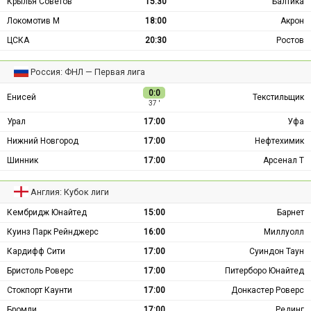
Крылья Советов
15:30
Балтика
Локомотив М
18:00
Акрон
ЦСКА
20:30
Ростов
Россия: ФНЛ — Первая лига
0:0
Енисей
Текстильщик
37 ′
Урал
17:00
Уфа
Нижний Новгород
17:00
Нефтехимик
Шинник
17:00
Арсенал Т
Англия: Кубок лиги
Кембридж Юнайтед
15:00
Барнет
Куинз Парк Рейнджерс
16:00
Миллуолл
Кардифф Сити
17:00
Суиндон Таун
Бристоль Роверс
17:00
Питерборо Юнайтед
Стокпорт Каунти
17:00
Донкастер Роверс
Бромли
17:00
Рединг