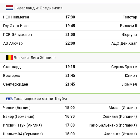
Нидерланды: Эредивизия
НЕК Неймеген
17:30
Телстар
Гоу Эхед Иглс
19:45
Виллем II
ПСВ Эйндховен
21:00
Фортуна
АЗ Алкмар
22:00
АДО Ден Хааг
Бельгия: Лига Жюпиле
Стандард
19:15
Серкль Брюгге
Вестерло
21:45
Юнион
Сент-Трюйден
21:45
Ломмел
Товарищеские матчи: Клубы
Челси (Англия)
15:00
Милан (Италия)
Байер (Германия)
16:30
Севилья (Испания)
Ипсвич Таун (Англия)
17:00
Райо Вальекано (Испания)
Шальке-04 (Германия)
18:00
Аталанта (Италия)