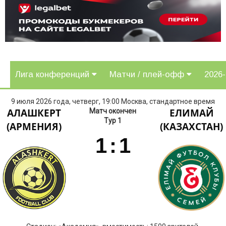
Лига конференций
Матчи / плей-офф
2026
9 июля 2026 года, четверг, 19:00 Москва, стандартное время
АЛАШКЕРТ
ЕЛИМАЙ
Матч окончен
Тур 1
(АРМЕНИЯ)
(КАЗАХСТАН)
1
:
1