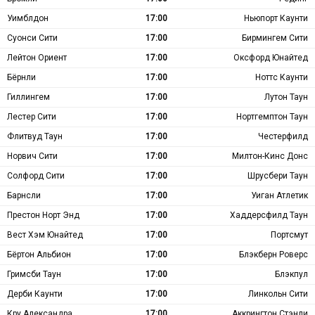
Уимблдон
17:00
Ньюпорт Каунти
Суонси Сити
17:00
Бирмингем Сити
Лейтон Ориент
17:00
Оксфорд Юнайтед
Бёрнли
17:00
Ноттс Каунти
Гиллингем
17:00
Лутон Таун
Лестер Сити
17:00
Нортгемптон Таун
Флитвуд Таун
17:00
Честерфилд
Норвич Сити
17:00
Милтон-Кинс Донс
Солфорд Сити
17:00
Шрусбери Таун
Барнсли
17:00
Уиган Атлетик
Престон Норт Энд
17:00
Хаддерсфилд Таун
Вест Хэм Юнайтед
17:00
Портсмут
Бёртон Альбион
17:00
Блэкберн Роверс
Гримсби Таун
17:00
Блэкпул
Дерби Каунти
17:00
Линкольн Сити
Кру Александра
17:00
Аккрингтон Стэнли