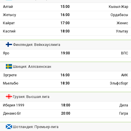
Алтай
15:00
Кызыл-Жар
Жетысу
16:00
Ордабасы
Кайрат
17:00
Женис
Каспий
18:00
Улытау
Финляндия: Вейккауслиига
Яро
19:00
ВПС
Швеция: Аллсвенскан
Эргрюте
16:00
АИК
Мьельбю
18:30
Эльфсборг
Грузия: Высшая лига
Иберия 1999
18:00
Дила
Динамо Бт
20:00
Гагра
Шотландия: Премьер-лига