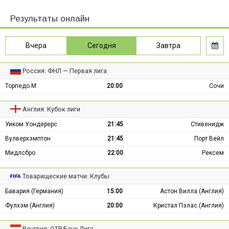
Результаты онлайн
Вчера
Сегодня
Завтра
Россия: ФНЛ — Первая лига
Торпедо М
20:00
Сочи
Англия: Кубок лиги
Уиком Уондерерс
21:45
Стивенидж
Вулверхэмптон
21:45
Порт Вейл
Мидлсбро
22:00
Рексем
Товарищеские матчи: Клубы
Бавария (Германия)
15:00
Астон Вилла (Англия)
Фулхэм (Англия)
20:00
Кристал Пэлас (Англия)
Венгрия: ОТР Банк Лига