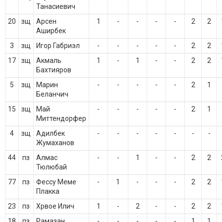
Танасиевич
20
зщ
Арсен
1
-
-
-
-
2
2
Аширбек
3
зщ
Игор Габриэл
-
-
-
-
-
2
2
17
зщ
Акмаль
1
-
1
-
-
2
2
Бахтияров
5
зщ
Марин
-
-
-
-
-
2
1
Беланчич
15
зщ
Май
-
-
-
-
-
2
1
Миттендорфер
4
зщ
Адилбек
-
-
-
-
-
-
-
Жумаханов
44
пз
Алмас
-
-
1
-
-
2
2
Тюлюбай
77
пз
Фессу Меме
-
1
-
-
-
2
2
Плакка
23
пз
Хрвое Илич
1
-
2
-
-
2
2
18
пз
Рамазан
-
-
-
-
-
1
1