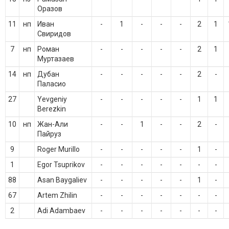
Оразов
11
нп
Иван
-
1
-
-
-
2
1
Свиридов
7
нп
Роман
-
-
-
-
-
2
1
Муртазаев
14
нп
Дубан
-
-
-
-
-
2
-
Паласио
27
Yevgeniy
-
-
-
-
-
1
1
Berezkin
10
нп
Жан-Али
-
-
1
-
-
2
-
Пайруз
9
Roger Murillo
-
-
-
-
-
1
-
1
Egor Tsuprikov
-
-
-
-
-
-
-
88
Asan Baygaliev
-
-
-
-
-
1
-
67
Artem Zhilin
-
-
-
-
-
-
-
2
Adi Adambaev
-
-
-
-
-
-
-