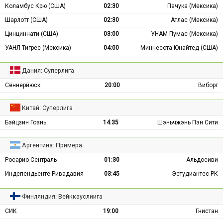
Коламбус Крю (США)
02:30
Пачука (Мексика)
Шарлотт (США)
02:30
Атлас (Мексика)
Цинциннати (США)
03:00
УНАМ Пумас (Мексика)
УАНЛ Тигрес (Мексика)
04:00
Миннесота Юнайтед (США)
Дания: Суперлига
Сённерйюск
20:00
Виборг
Китай: Суперлига
Бэйцзин Гоань
14:35
Шэньчжэнь Пэн Сити
Аргентина: Примера
Росарио Сентраль
01:30
Альдосиви
Индепендьенте Ривадавия
03:45
Эстудиантес РК
Финляндия: Вейккауслиига
СИК
19:00
Гнистан