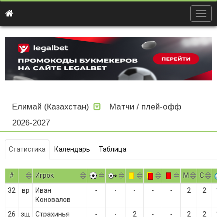
Togg
navig
Елимай (Казахстан)
Матчи / плей-офф
2026-2027
Статистика
Календарь
Таблица
#
Игрок
M
С
32
вр
Иван
-
-
-
-
-
2
2
Коновалов
26
зщ
Страхинья
-
-
2
-
-
2
2