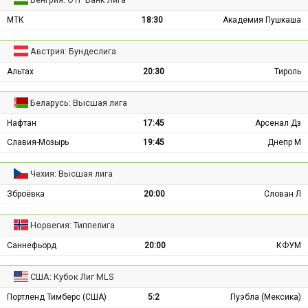
МТК
18:30
Академия Пушкаша
Австрия: Бундеслига
Альтах
20:30
Тироль
Беларусь: Высшая лига
Нафтан
17:45
Арсенал Дз
Славия-Мозырь
19:45
Днепр М
Чехия: Высшая лига
Зброёвка
20:00
Слован Л
Норвегия: Типпелига
Саннефьорд
20:00
КФУМ
США: Кубок Лиг MLS
Портленд Тимберс (США)
5:2
Пуэбла (Мексика)