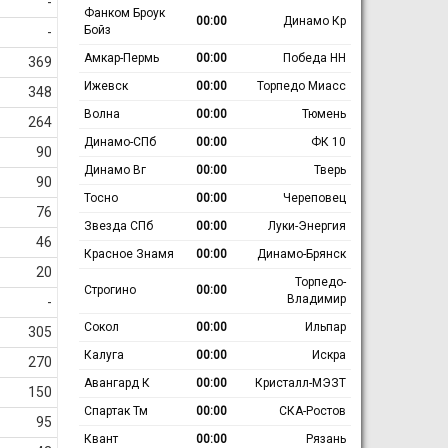
-
Фанком Броук
00:00
Динамо Кр
Бойз
-
Амкар-Пермь
00:00
Победа НН
369
Ижевск
00:00
Торпедо Миасс
348
Волна
00:00
Тюмень
264
Динамо-СПб
00:00
ФК 10
90
Динамо Вг
00:00
Тверь
90
Тосно
00:00
Череповец
76
Звезда СПб
00:00
Луки-Энергия
46
Красное Знамя
00:00
Динамо-Брянск
20
Торпедо-
Строгино
00:00
Владимир
-
Сокол
00:00
Ильпар
305
Калуга
00:00
Искра
270
Авангард К
00:00
Кристалл-МЭЗТ
150
Спартак Тм
00:00
СКА-Ростов
95
Квант
00:00
Рязань