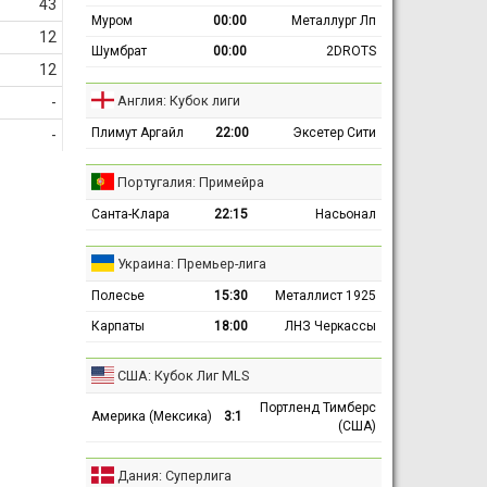
43
Муром
00:00
Металлург Лп
12
Шумбрат
00:00
2DROTS
12
Англия: Кубок лиги
-
Плимут Аргайл
22:00
Эксетер Сити
-
Португалия: Примейра
Санта-Клара
22:15
Насьонал
Украина: Премьер-лига
Полесье
15:30
Металлист 1925
Карпаты
18:00
ЛНЗ Черкассы
США: Кубок Лиг MLS
Портленд Тимберс
Америка (Мексика)
3:1
(США)
Дания: Суперлига