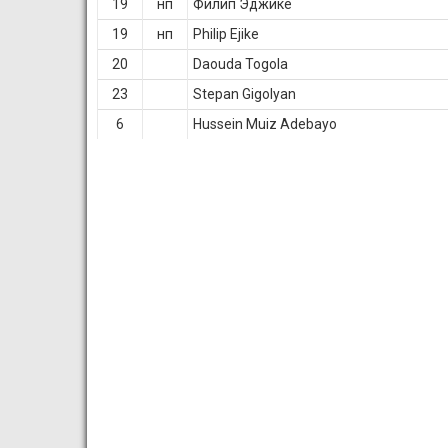
19
нп
Филип Эджике
19
нп
Philip Ejike
20
Daouda Togola
23
Stepan Gigolyan
6
Hussein Muiz Adebayo