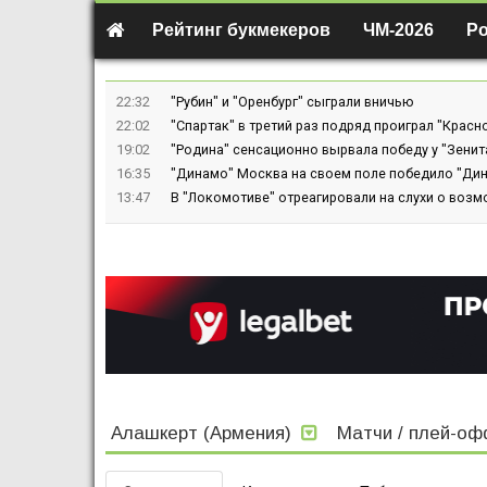
Рейтинг букмекеров
ЧМ-2026
Р
22:32
"Рубин" и "Оренбург" сыграли вничью
22:02
"Спартак" в третий раз подряд проиграл "Крас
19:02
"Родина" сенсационно вырвала победу у "Зенит
16:35
"Динамо" Москва на своем поле победило "Ди
13:47
В "Локомотиве" отреагировали на слухи о возм
Алашкерт (Армения)
Матчи / плей-о