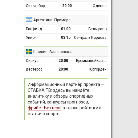
Силькеборг
20:00
Оденсе
Аргентина: Примера
Банфилд
01:00
Бельграно
Унион
03:15
Сентраль Кордова
Швеция: Аллсвенскан
Сириус
20:00
Броммапойкарна
Вестерос
20:00
Юргорден
Информационный партнёр проекта —
СТАВКА ТВ: здесь вы найдёте
аналитику и обзоры спортивных
событий, конкурсы прогнозов,
фрибет Беттери
, а также рейтинги и
статьи о спорте.