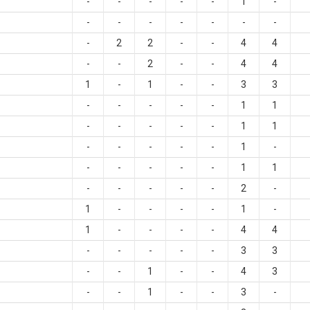
-
-
-
-
-
1
-
-
-
-
-
-
-
-
-
2
2
-
-
4
4
-
-
2
-
-
4
4
1
-
1
-
-
3
3
-
-
-
-
-
1
1
-
-
-
-
-
1
1
-
-
-
-
-
1
-
-
-
-
-
-
1
1
-
-
-
-
-
2
-
1
-
-
-
-
1
-
1
-
-
-
-
4
4
-
-
-
-
-
3
3
-
-
1
-
-
4
3
-
-
1
-
-
3
-