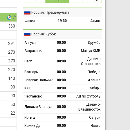
Россия: Премьер-лига
Факел
19:30
Ахмат
360
Россия: Кубок
-
Ангушт
00:00
Дружба
291
Астрахань
00:00
Машук-КМВ
270
Динамо
270
Нарт
00:00
Ставрополь
220
Волгарь
00:00
Победа
140
Спартак-Нальчик
00:00
Алания
90
КДВ
00:00
Сибирь
90
Чертаново
00:00
СШ по футболу
50
Динамо-
Динамо-Барнаул
00:00
Владивосток
22
Иртыш
00:00
Сатурн
-
Химик Дз
00:00
Носта