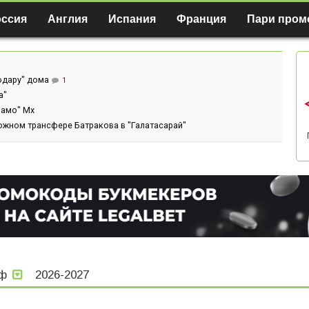
оссия
Англия
Испания
Франция
Пари пром
нодару" дома
1
а"
намо" Мх
ожном трансфере Батракова в "Галатасарай"
фф
2026-2027