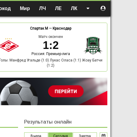
окод
Мир
ЛЧ
ЛЕ
ЛК
Спартак М
—
Краснодар
Матч окончен
1
:
2
Россия: Премьер-лига
Голы: Манфред Угальде (1:0) Лукас Оласа (1:1) Жоау Батчи
(1:2)
Результаты онлайн
Вчера
Сегодня
Завтра