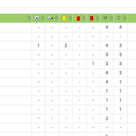
M
С
-
-
-
-
-
4
4
-
-
-
-
-
-
-
1
-
2
-
-
4
3
-
-
-
-
-
3
3
-
-
-
-
1
3
3
-
-
-
-
-
4
3
-
-
-
-
-
4
1
-
-
-
-
-
1
1
-
-
-
-
-
1
1
-
-
-
-
-
1
1
-
-
-
-
-
2
-
-
-
-
-
-
-
-