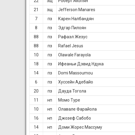
22
зщ
Роберт Акопян
21
зщ
Jefferson Manares
7
пз
Карен Налбандян
8
пз
Эдгар Пилоян
88
пз
Рафаэл Жезус
88
пз
Rafael Jesus
10
пз
Olawale Farayola
18
пз
Ифеаньи Дэвид Ндука
14
пз
Domi Massoumou
6
пз
Хуссейн Адебайо
20
пз
Дауда Тогола
11
нп
Момо Туре
10
нп
Олавале Фарайола
16
нп
Джозеф Сабобо
14
нп
Доми Жорес Массуму