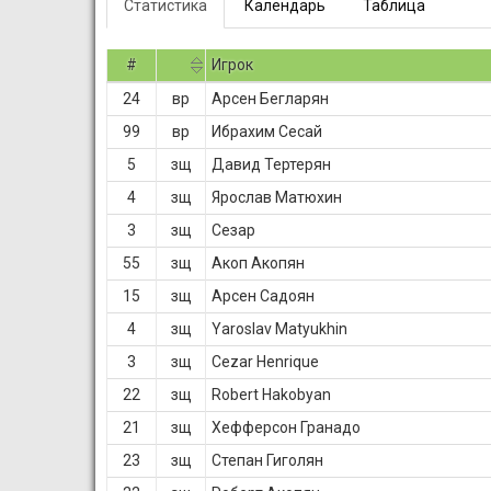
Статистика
Календарь
Таблица
#
Игрок
24
вр
Арсен Бегларян
99
вр
Ибрахим Сесай
5
зщ
Давид Тертерян
4
зщ
Ярослав Матюхин
3
зщ
Сезар
55
зщ
Акоп Акопян
15
зщ
Арсен Садоян
4
зщ
Yaroslav Matyukhin
3
зщ
Cezar Henrique
22
зщ
Robert Hakobyan
21
зщ
Хефферсон Гранадо
23
зщ
Степан Гиголян